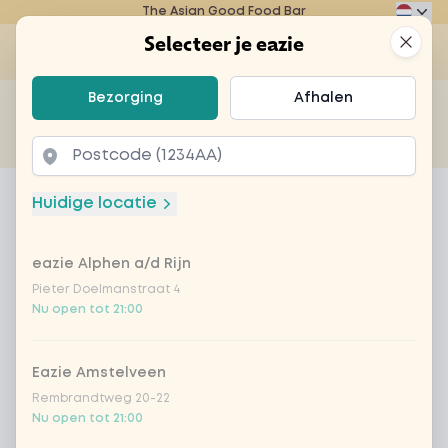
The Asian Good Food Bar
Eazie
Clos
Selecteer je eazie
Op
Selecteer je eazie
Bezorging
Afhalen
Zoek bijvoorbeeld naar vegetarisch of poké bowl...
of
Laten bezorgen
Afhalen
Home
Menu
green power
Huidige locatie
green power
eazie Alphen a/d Rijn
Product information
Smoothie met boerenkool, avocado, banaan,
citroen en appel-perensap
Pieter Doelmanstraat 4
Nu open tot 21:00
Eazie Amstelveen
Rembrandtweg 20-22
Nu open tot 21:00