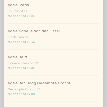
eazie Breda
Houtmarkt 27
Kies uit onze populairste drankjes
Nu open tot 21:00
Coca-Cola regular 33cl
+ € 2,79
eazie Capelle aan den IJssel
Stadsplein 63
Coca-Cola zero 33cl
+ € 2,79
Nu open tot 20:45
homemade lemonade tropical
+
€ 4,49
lychee
eazie Delft
Binnenwatersloot 22
sencha peach iced tea
+ € 4,49
Nu open tot 21:30
Kombucha passion fruit
+ € 4,49
eazie Den Haag Gedempte Gracht
Gedempte Gracht 88
Kombucha ginger & dragon
+
Nu open tot 22:00
€ 4,49
Fruit
*NEW* Coca-Cola zero zero 33cl
+ € 2,79