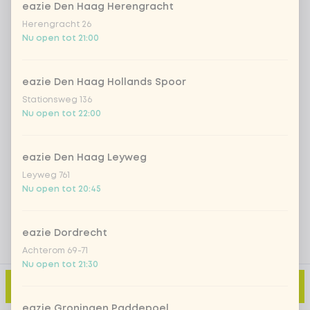
eazie Den Haag Herengracht
Herengracht 26
Nu open tot 21:00
Iced matcha spicy mango
+ € 5,49
Iced matcha strawberry
+ € 5,49
eazie Den Haag Hollands Spoor
Stationsweg 136
Nu open tot 22:00
Iced matcha natural
+ € 5,49
eazie Den Haag Leyweg
Voeg opmerking toe
Leyweg 761
Nu open tot 20:45
eazie Dordrecht
Achterom 69-71
Nu open tot 21:30
Toevoegen aan winkelmand
-
€ 3,99
eazie Groningen Paddepoel