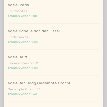
eazie Breda
Coca-Cola regular 33cl
+ € 2,79
Houtmarkt 27
Afhalen vanaf 11:00
Coca-Cola zero 33cl
+ € 2,79
eazie Capelle aan den IJssel
homemade lemonade tropical
+
Stadsplein 63
€ 4,49
lychee
Afhalen vanaf 12:00
sencha peach iced tea
+ € 4,49
eazie Delft
Binnenwatersloot 22
Kombucha passion fruit
+ € 4,49
Afhalen vanaf 12:00
Kombucha ginger & dragon
+
€ 4,49
Fruit
eazie Den Haag Gedempte Gracht
Gedempte Gracht 88
*NEW* Coca-Cola zero zero 33cl
+ € 2,79
Afhalen vanaf 11:30
Iced matcha spicy mango
+ € 5,49