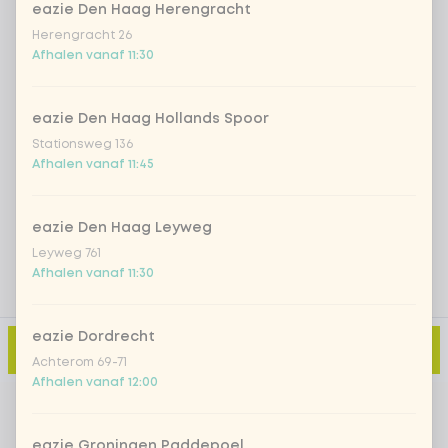
eazie Den Haag Herengracht
Herengracht 26
Iced matcha strawberry
+ € 5,49
Afhalen vanaf 11:30
Iced matcha natural
+ € 5,49
eazie Den Haag Hollands Spoor
Stationsweg 136
Afhalen vanaf 11:45
Voeg opmerking toe
eazie Den Haag Leyweg
Leyweg 761
Afhalen vanaf 11:30
eazie Dordrecht
Toevoegen aan winkelmand
-
€ 0,49
Achterom 69-71
Afhalen vanaf 12:00
eazie Groningen Paddepoel