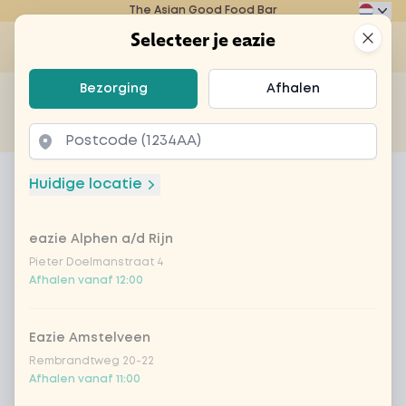
The Asian Good Food Bar
Eazie
Clos
Selecteer je eazie
Op
Selecteer je eazie
Bezorging
Afhalen
Zoek bijvoorbeeld naar vegetarisch of poké bowl...
of
Laten bezorgen
Afhalen
Home
Menu
chillisaus
Huidige locatie
chillisaus
eazie Alphen a/d Rijn
Product information
Pieter Doelmanstraat 4
Afhalen vanaf 12:00
Eazie Amstelveen
Rembrandtweg 20-22
Afhalen vanaf 11:00