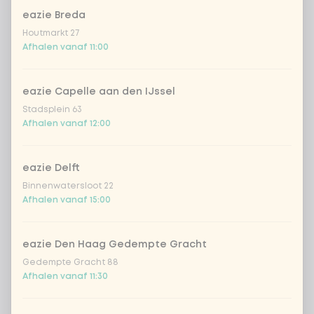
eazie Breda
zilvervlies rijst
Houtmarkt 27
Afhalen vanaf 11:00
sushirijst (soft & sticky)
+ € 0,59
eazie Capelle aan den IJssel
ramen noedels
+ € 1,19
Stadsplein 63
Afhalen vanaf 12:00
udon noedels
+ € 1,19
eazie Delft
ramen volkoren noedels
+ € 1,19
Binnenwatersloot 22
Afhalen vanaf 15:00
zero carb noedels
+ € 2,79
eazie Den Haag Gedempte Gracht
Gedempte Gracht 88
meewokken
+ € 0,79
Afhalen vanaf 11:30
geen rijst / noedels (80g extra
groenten)