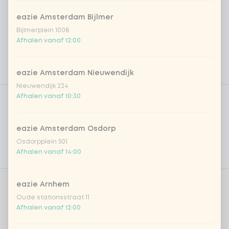
eazie Amsterdam Bijlmer
Bijlmerplein 1008
Afhalen vanaf 12:00
eazie Amsterdam Nieuwendijk
Nieuwendijk 224
Product filters
Vega / Vegan
Afhalen vanaf 10:30
Allergenen
eazie Amsterdam Osdorp
Persoonlijke doelen
Osdorpplein 501
Afhalen vanaf 14:00
Voedingswaarden
eazie Arnhem
Kies je rijst of noedels
0 van 1 gekozen
Oude stationsstraat 11
Afhalen vanaf 12:00
gekookte rijst