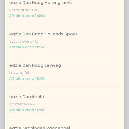
eazie Den Haag Herengracht
Herengracht 26
Afhalen vanaf 15:00
Kies je toppings
Optioneel ·
0 van 0 gekozen
cashewnoten
+ € 1,19
eazie Den Haag Hollands Spoor
Stationsweg 136
Afhalen vanaf 12:45
sriracha hot chili saus
+ € 0,49
sojasaus
+ € 0,49
eazie Den Haag Leyweg
Leyweg 761
Afhalen vanaf 11:30
gebakken uitjes
+ € 0,79
eazie Dordrecht
crispy garlic
+ € 0,79
Achterom 69-71
Afhalen vanaf 12:00
koriander
+ € 0,79
eazie Groningen Paddepoel