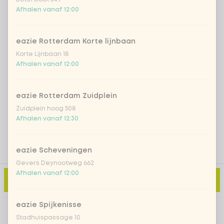
Iced matcha spicy mango
+ € 5,49
Afhalen vanaf 12:00
Iced matcha strawberry
+ € 5,49
eazie Rotterdam Korte lijnbaan
Korte Lijnbaan 18
Iced matcha natural
+ € 5,49
Afhalen vanaf 12:00
Voeg opmerking toe
eazie Rotterdam Zuidplein
Zuidplein hoog 508
Afhalen vanaf 12:30
eazie Scheveningen
Gevers Deynootweg 662
Afhalen vanaf 12:00
Toevoegen aan winkelmand
-
€ 10,99
eazie Spijkenisse
Stadhuispassage 10