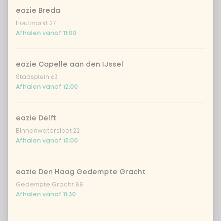
eazie Breda
Coca-Cola regular 33cl
+ € 2,79
Houtmarkt 27
Afhalen vanaf 11:00
Coca-Cola zero 33cl
+ € 2,79
eazie Capelle aan den IJssel
homemade lemonade tropical
+
Stadsplein 63
€ 4,49
lychee
Afhalen vanaf 12:00
sencha peach iced tea
+ € 4,49
eazie Delft
Binnenwatersloot 22
Kombucha passion fruit
+ € 4,49
Afhalen vanaf 15:00
Kombucha ginger & dragon
+
€ 4,49
Fruit
eazie Den Haag Gedempte Gracht
Gedempte Gracht 88
*NEW* Coca-Cola zero zero 33cl
+ € 2,79
Afhalen vanaf 11:30
Iced matcha spicy mango
+ € 5,49