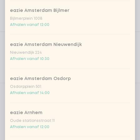
eazie Amsterdam Bijlmer
Bijlmerplein 1008
Afhalen vanaf 12:00
Product filters
Vega / Vegan
eazie Amsterdam Nieuwendijk
Allergenen
Nieuwendijk 224
Afhalen vanaf 10:30
Persoonlijke doelen
Voedingswaarden
eazie Amsterdam Osdorp
Osdorpplein 501
Afhalen vanaf 14:00
Aantal
eazie Arnhem
Oude stationsstraat 11
Afhalen vanaf 12:00
Kies uit onze populairste drankjes