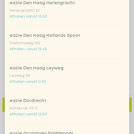
eazie Den Haag Herengracht
Herengracht 26
Iced matcha strawberry
+ € 5,49
Afhalen vanaf 15:00
Iced matcha natural
+ € 5,49
eazie Den Haag Hollands Spoor
Stationsweg 136
Afhalen vanaf 12:45
Voeg opmerking toe
eazie Den Haag Leyweg
Leyweg 761
Afhalen vanaf 11:30
eazie Dordrecht
Toevoegen aan winkelmand
-
€ 2,95
Achterom 69-71
Afhalen vanaf 12:00
eazie Groningen Paddepoel