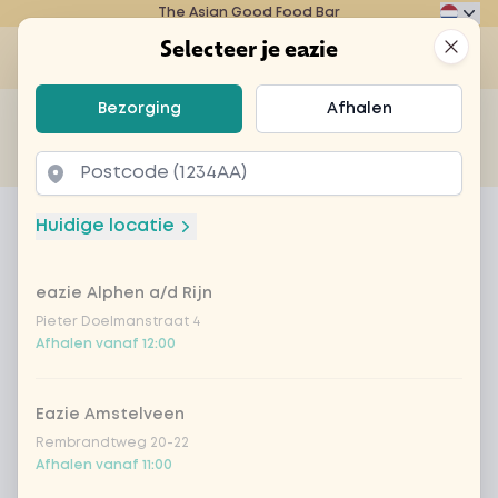
The Asian Good Food Bar
Eazie
Clos
Selecteer je eazie
Op
Selecteer je eazie
Bezorging
Afhalen
Zoek bijvoorbeeld naar vegetarisch of poké bowl...
of
Laten bezorgen
Afhalen
Home
Menu
Coca-cola
Huidige locatie
Coca-cola
eazie Alphen a/d Rijn
Product information
Pieter Doelmanstraat 4
Afhalen vanaf 12:00
Eazie Amstelveen
Rembrandtweg 20-22
Afhalen vanaf 11:00