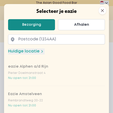
The Asian Good Food Bar
Eazie
Clos
Selecteer je eazie
Op
Selecteer je eazie
Bezorging
Afhalen
Zoek bijvoorbeeld naar vegetarisch of poké bowl...
of
Laten bezorgen
Afhalen
Home
Menu
Fuze tea peach
Huidige locatie
Fuze tea peach
eazie Alphen a/d Rijn
Product information
Pieter Doelmanstraat 4
Nu open tot 21:00
Eazie Amstelveen
Rembrandtweg 20-22
Nu open tot 21:00