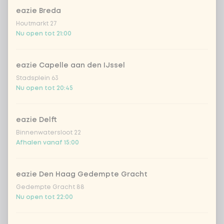
eazie Breda
Coca-Cola regular 33cl
+ € 2,79
Houtmarkt 27
Nu open tot 21:00
Coca-Cola zero 33cl
+ € 2,79
eazie Capelle aan den IJssel
homemade lemonade tropical
+
Stadsplein 63
€ 4,49
lychee
Nu open tot 20:45
sencha peach iced tea
+ € 4,49
eazie Delft
Binnenwatersloot 22
Kombucha passion fruit
+ € 4,49
Afhalen vanaf 15:00
Kombucha ginger & dragon
+
€ 4,49
Fruit
eazie Den Haag Gedempte Gracht
Gedempte Gracht 88
*NEW* Coca-Cola zero zero 33cl
+ € 2,79
Nu open tot 22:00
Iced matcha spicy mango
+ € 5,49