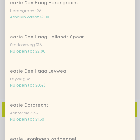
eazie Den Haag Herengracht
Herengracht 26
Iced matcha strawberry
+ € 5,49
Afhalen vanaf 15:00
Iced matcha natural
+ € 5,49
eazie Den Haag Hollands Spoor
Stationsweg 136
Nu open tot 22:00
Voeg opmerking toe
eazie Den Haag Leyweg
Leyweg 761
Nu open tot 20:45
eazie Dordrecht
Toevoegen aan winkelmand
-
€ 2,95
Achterom 69-71
Nu open tot 21:30
eazie Groningen Paddepoel