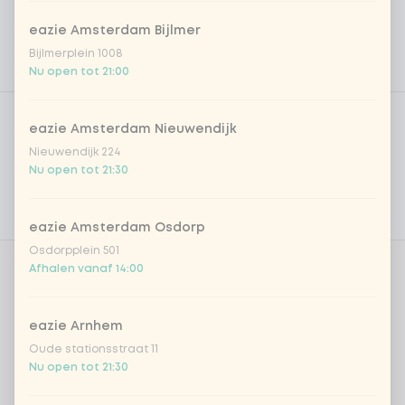
eazie Amsterdam Bijlmer
Bijlmerplein 1008
Nu open tot 21:00
Product filters
Vega / Vegan
eazie Amsterdam Nieuwendijk
Allergenen
Nieuwendijk 224
Nu open tot 21:30
Persoonlijke doelen
Voedingswaarden
eazie Amsterdam Osdorp
Osdorpplein 501
Afhalen vanaf 14:00
Aantal
eazie Arnhem
Oude stationsstraat 11
Nu open tot 21:30
Kies uit onze populairste drankjes