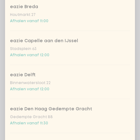
eazie Breda
Houtmarkt 27
Afhalen vanaf 11:00
Kies uit onze populairste drankjes
eazie Capelle aan den IJssel
Stadsplein 63
Coca-Cola regular 33cl
+ € 2,79
Afhalen vanaf 12:00
Coca-Cola zero 33cl
+ € 2,79
eazie Delft
Binnenwatersloot 22
homemade lemonade tropical
+
Afhalen vanaf 12:00
€ 4,49
lychee
sencha peach iced tea
+ € 4,49
eazie Den Haag Gedempte Gracht
Gedempte Gracht 88
Kombucha passion fruit
+ € 4,49
Afhalen vanaf 11:30
Kombucha ginger & dragon
+