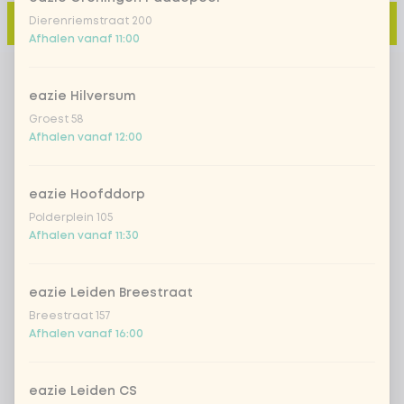
Dierenriemstraat 200
Toevoegen aan winkelmand
-
€ 5,30
Afhalen vanaf 11:00
eazie Hilversum
Groest 58
Afhalen vanaf 12:00
eazie Hoofddorp
Polderplein 105
Afhalen vanaf 11:30
eazie Leiden Breestraat
Breestraat 157
Afhalen vanaf 16:00
eazie Leiden CS