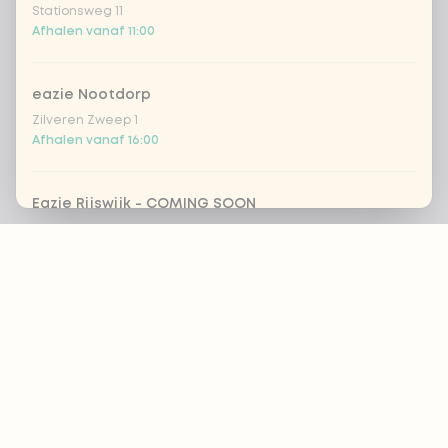
Stationsweg 11
Afhalen vanaf 11:00
eazie Nootdorp
Zilveren Zweep 1
Afhalen vanaf 16:00
Eazie Rijswijk - COMING SOON
Steenvoordelaan 420
Footer
Vandaag gesloten
eazie Rotterdam Alexandrium
ALTIJD OP DE HOOGTE?
Watermanweg 120
Afhalen vanaf 12:00
OK
eazie Rotterdam Blaak
Botersloot 549