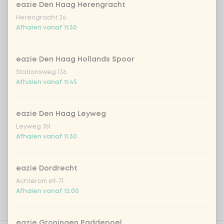
eazie Den Haag Herengracht
€ 4,49
Fruit
Herengracht 26
Afhalen vanaf 11:30
*NEW* Coca-Cola zero zero 33cl
+ € 2,79
Iced matcha spicy mango
+ € 5,49
eazie Den Haag Hollands Spoor
Stationsweg 136
Afhalen vanaf 11:45
Iced matcha strawberry
+ € 5,49
eazie Den Haag Leyweg
Iced matcha natural
+ € 5,49
Leyweg 761
Afhalen vanaf 11:30
Voeg opmerking toe
eazie Dordrecht
Achterom 69-71
Afhalen vanaf 12:00
eazie Groningen Paddepoel