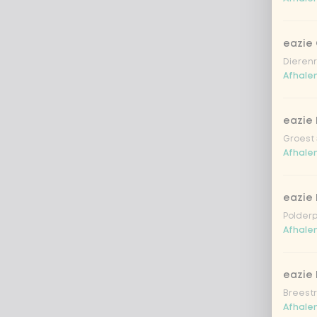
eazie
Dierenr
Afhalen
eazie 
Groest 
Afhalen
eazie
Polderp
Afhalen
eazie 
Breestr
Afhalen