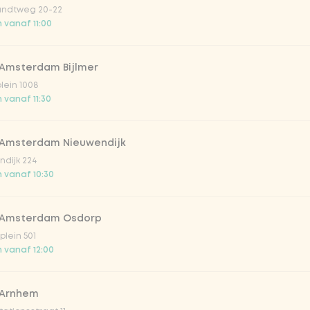
ndtweg 20-22
 vanaf 11:00
 Amsterdam Bijlmer
Vega / 
plein 1008
 vanaf 11:30
 Amsterdam Nieuwendijk
dijk 224
 vanaf 10:30
 Amsterdam Osdorp
irste drankjes
lein 501
 vanaf 12:00
lar 33cl
 Arnhem