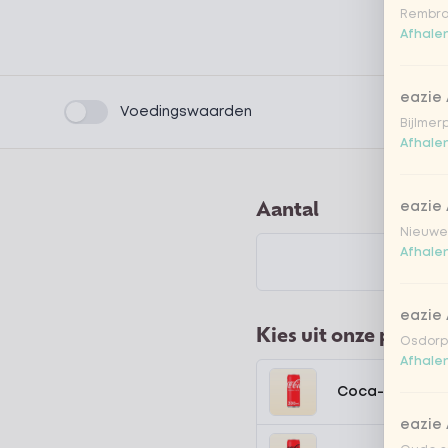
Rembra
Afhalen
eazie
Product filters
Voedingswaarden
Bijlmer
Afhalen
Aantal
eazie
Nieuwen
Afhalen
eazie
Kies uit onze popula
Osdorpp
Afhalen
Coca-Cola regu
eazie