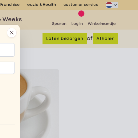
Franchise
eazie & Health
customer service
e Weeks
Sparen
Log In
Winkelmandje
Close
of
Laten bezorgen
Afhalen