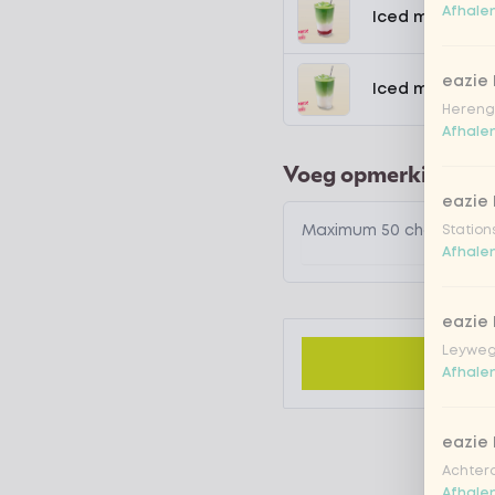
Afhalen
Iced matcha s
eazie
Iced matcha n
Hereng
Afhalen
Voeg opmerking toe
eazie
Station
Afhalen
eazie
Leyweg
Afhalen
eazie
Achtero
Afhalen