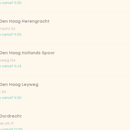
 vanaf 11:30
trawberry
 Den Haag Herengracht
atural
racht 26
 vanaf 11:30
 Den Haag Hollands Spoor
sweg 136
 vanaf 11:45
 Den Haag Leyweg
 761
Toevoegen aan winkelmand
-
€ 3,20
 vanaf 11:30
 Dordrecht
m 69-71
 vanaf 12:00