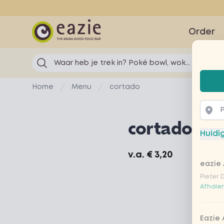
Eazie
Order
Waar heb je trek in? Poké bowl, wok...
Selec
Home
Menu
cortado
cortado
Huidi
Product information
v.a.
€ 3,20
eazie 
Pieter 
Afhalen
Eazie