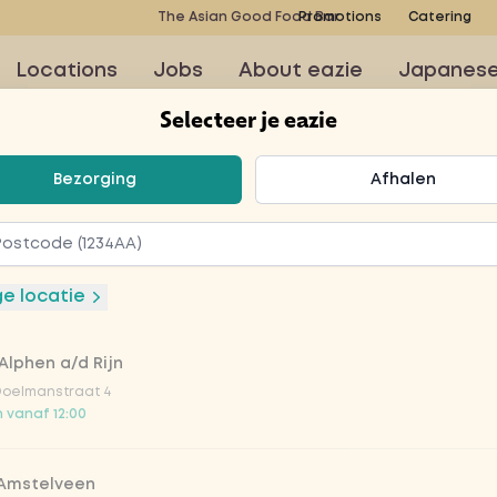
The Asian Good Food Bar
Promotions
Catering
Locations
Jobs
About eazie
Japanes
Selecteer je eazie
teer je eazie
Bezorging
Afhalen
ge locatie
Alphen a/d Rijn
Doelmanstraat 4
 vanaf 12:00
 Amstelveen