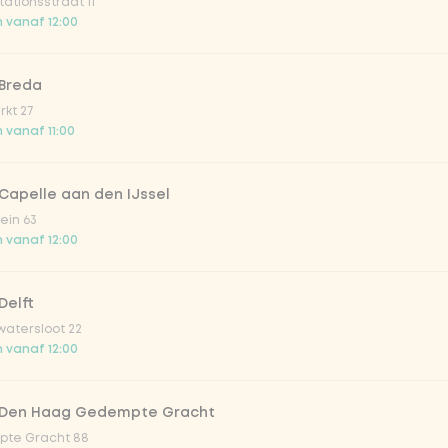
ationsstraat 11
o 33cl
 vanaf 12:00
onade tropical lychee
 Breda
kt 27
 vanaf 11:00
iced tea
Capelle aan den IJssel
ion fruit
ein 63
 vanaf 12:00
er & dragon Fruit
Delft
atersloot 22
la zero zero 33cl
 vanaf 12:00
picy mango
 Den Haag Gedempte Gracht
te Gracht 88