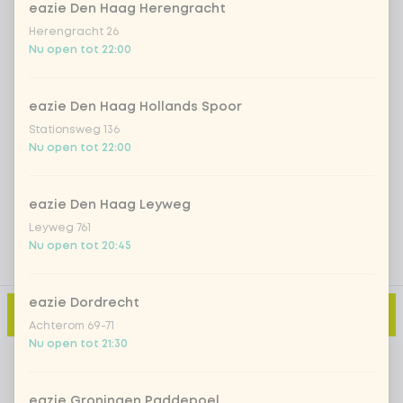
eazie Den Haag Herengracht
Herengracht 26
Iced matcha strawberry
+ € 5,49
Nu open tot 22:00
Iced matcha natural
+ € 5,49
eazie Den Haag Hollands Spoor
Stationsweg 136
Nu open tot 22:00
Voeg opmerking toe
eazie Den Haag Leyweg
Leyweg 761
Nu open tot 20:45
eazie Dordrecht
Toevoegen aan winkelmand
-
€ 9,00
Achterom 69-71
Nu open tot 21:30
eazie Groningen Paddepoel