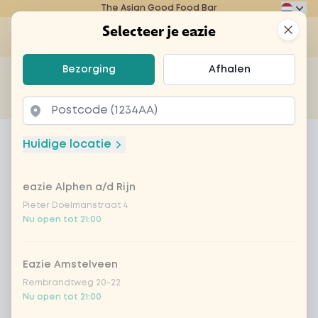
The Asian Good Food Bar
Eazie
Clos
Selecteer je eazie
Op
Selecteer je eazie
Bezorging
Afhalen
Zoek bijvoorbeeld naar vegetarisch of poké bowl...
of
Laten bezorgen
Afhalen
Home
Menu
Spanish coffee
Huidige locatie
Spanish coffee
eazie Alphen a/d Rijn
Product information
Pieter Doelmanstraat 4
Nu open tot 21:00
Eazie Amstelveen
Rembrandtweg 20-22
Nu open tot 21:00