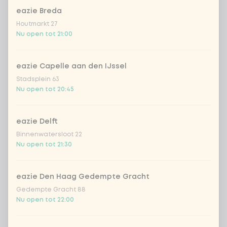
eazie Breda
Coca-Cola regular 33cl
+ € 2,79
Houtmarkt 27
Nu open tot 21:00
Coca-Cola zero 33cl
+ € 2,79
eazie Capelle aan den IJssel
homemade lemonade tropical
+
Stadsplein 63
€ 4,49
lychee
Nu open tot 20:45
sencha peach iced tea
+ € 4,49
eazie Delft
Binnenwatersloot 22
Kombucha passion fruit
+ € 4,49
Nu open tot 21:30
Kombucha ginger & dragon
+
€ 4,49
Fruit
eazie Den Haag Gedempte Gracht
Gedempte Gracht 88
*NEW* Coca-Cola zero zero 33cl
+ € 2,79
Nu open tot 22:00
Iced matcha spicy mango
+ € 5,49