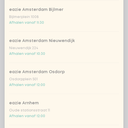
Aantal
eazie Amsterdam Bijlmer
Bijlmerplein 1008
Afhalen vanaf 11:30
eazie Amsterdam Nieuwendijk
Kies uit onze populairste drankjes
Nieuwendijk 224
Afhalen vanaf 10:30
Coca-Cola regular 33cl
+ € 2,79
eazie Amsterdam Osdorp
Coca-Cola zero 33cl
+ € 2,79
Osdorpplein 501
Afhalen vanaf 12:00
homemade lemonade tropical
+
€ 4,49
lychee
eazie Arnhem
sencha peach iced tea
+ € 4,49
Oude stationsstraat 11
Afhalen vanaf 12:00
Kombucha passion fruit
+ € 4,49