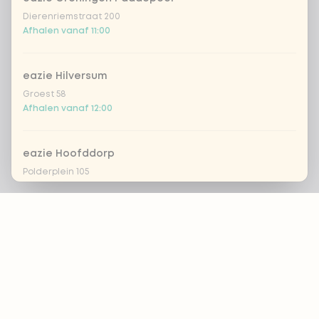
Dierenriemstraat 200
Afhalen vanaf 11:00
eazie Hilversum
Groest 58
Afhalen vanaf 12:00
eazie Hoofddorp
Polderplein 105
Afhalen vanaf 11:30
Footer
eazie Leiden Breestraat
Breestraat 157
Afhalen vanaf 12:00
ALTIJD OP DE HOOGTE?
OK
eazie Leiden CS