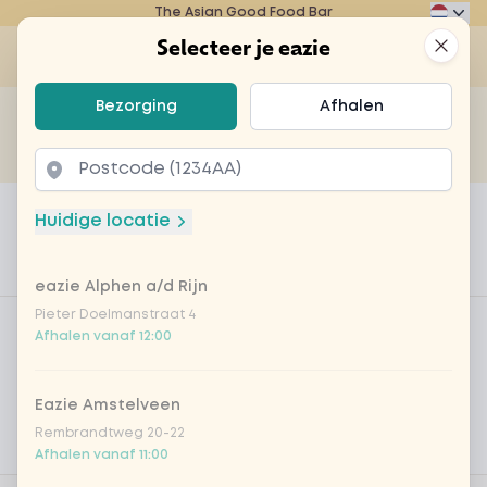
The Asian Good Food Bar
Eazie
Clos
Selecteer je eazie
Op
Selecteer je eazie
Bezorging
Afhalen
Zoek bijvoorbeeld naar vegetarisch of poké bowl...
of
Laten bezorgen
Afhalen
Home
Menu
Fles zoete witte wijn
Huidige locatie
Fles zoete witte wijn
eazie Alphen a/d Rijn
Product information
Product filters
Pieter Doelmanstraat 4
Vega / Vegan
Afhalen vanaf 12:00
Allergenen
Eazie Amstelveen
Persoonlijke doelen
Rembrandtweg 20-22
Voedingswaarden
Afhalen vanaf 11:00