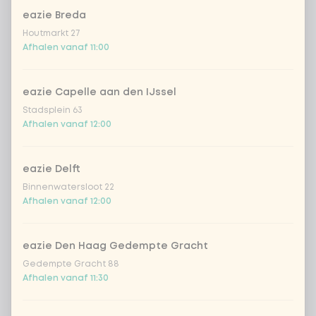
eazie Breda
Kombucha ginger & dragon
+
Houtmarkt 27
€ 4,49
Fruit
Afhalen vanaf 11:00
*NEW* Coca-Cola zero zero 33cl
+ € 2,79
eazie Capelle aan den IJssel
Stadsplein 63
Iced matcha spicy mango
+ € 5,49
Afhalen vanaf 12:00
Iced matcha strawberry
+ € 5,49
eazie Delft
Binnenwatersloot 22
Iced matcha natural
+ € 5,49
Afhalen vanaf 12:00
Voeg opmerking toe
eazie Den Haag Gedempte Gracht
Gedempte Gracht 88
Afhalen vanaf 11:30