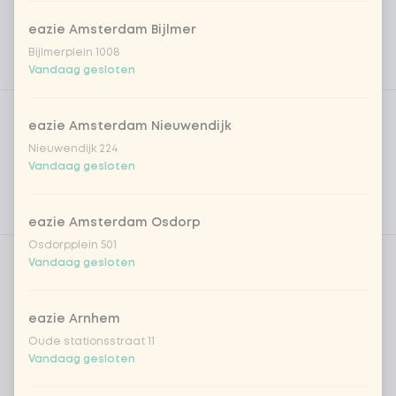
eazie Amsterdam Bijlmer
Bijlmerplein 1008
Vandaag gesloten
Product filters
Vega / Vegan
eazie Amsterdam Nieuwendijk
Allergenen
Nieuwendijk 224
Vandaag gesloten
Persoonlijke doelen
Voedingswaarden
eazie Amsterdam Osdorp
Osdorpplein 501
Vandaag gesloten
Kies je basis
0 van 1 gekozen
eazie Arnhem
sushirijst (soft & sticky)
Oude stationsstraat 11
Vandaag gesloten
Kies je dressing
0 van 1 gekozen