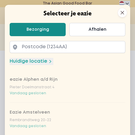
The Asian Good Food Bar
Eazie
Clos
Selecteer je eazie
Op
Selecteer je eazie
Bezorging
Afhalen
Zoek bijvoorbeeld naar vegetarisch of poké bowl...
of
Laten bezorgen
Afhalen
Home
Menu
poké bowl super salmon
Huidige locatie
poké bowl super salmon
eazie Alphen a/d Rijn
Product information
Pieter Doelmanstraat 4
Vandaag gesloten
Eazie Amstelveen
Rembrandtweg 20-22
Vandaag gesloten