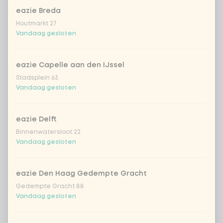
eazie Breda
Vietnamese dressing
Houtmarkt 27
Vandaag gesloten
romige geroosterde sesam dressing
eazie Capelle aan den IJssel
frisse japanse citrus-sojadressing
Stadsplein 63
Vandaag gesloten
sriracha mayo
eazie Delft
Binnenwatersloot 22
teriyaki dressing
Vandaag gesloten
Korean BBQ dressing
eazie Den Haag Gedempte Gracht
Gedempte Gracht 88
Vandaag gesloten
Kies je extra's
Optioneel ·
0 van 0 gekozen