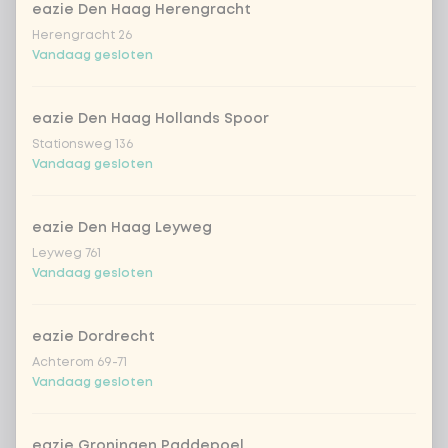
extra zalm vers
+ € 2,49
eazie Den Haag Herengracht
Herengracht 26
Vandaag gesloten
extra chicken wakadori
+ € 2,49
extra beef Korean BBQ
+ € 2,49
eazie Den Haag Hollands Spoor
Stationsweg 136
Vandaag gesloten
extra vegan kip
+ € 2,49
eazie Den Haag Leyweg
extra tempeh
+ € 2,49
Leyweg 761
Vandaag gesloten
extra avocado
+ € 0,49
eazie Dordrecht
extra wakame
+ € 0,49
Achterom 69-71
Vandaag gesloten
edamame bonen
+ € 0,49
eazie Groningen Paddepoel