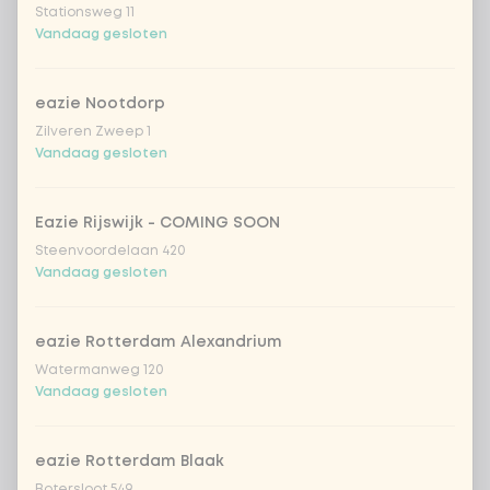
Stationsweg 11
extra Korean BBQ dressing
+ € 0,49
Vandaag gesloten
sojasaus
+ € 0,49
eazie Nootdorp
Zilveren Zweep 1
Vandaag gesloten
Aantal
Eazie Rijswijk - COMING SOON
Steenvoordelaan 420
Vandaag gesloten
Kies uit onze populairste drankjes
eazie Rotterdam Alexandrium
Coca-Cola regular 33cl
+ € 2,79
Watermanweg 120
Vandaag gesloten
Coca-Cola zero 33cl
+ € 2,79
eazie Rotterdam Blaak
homemade lemonade tropical
+
Botersloot 549