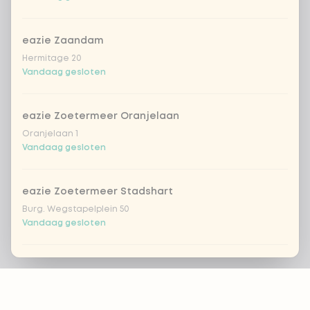
eazie Zaandam
Hermitage 20
Vandaag gesloten
eazie Zoetermeer Oranjelaan
Oranjelaan 1
Vandaag gesloten
eazie Zoetermeer Stadshart
Burg. Wegstapelplein 50
Vandaag gesloten
eazie Zwolle Bachplein
Footer
Bachplein 19
Vandaag gesloten