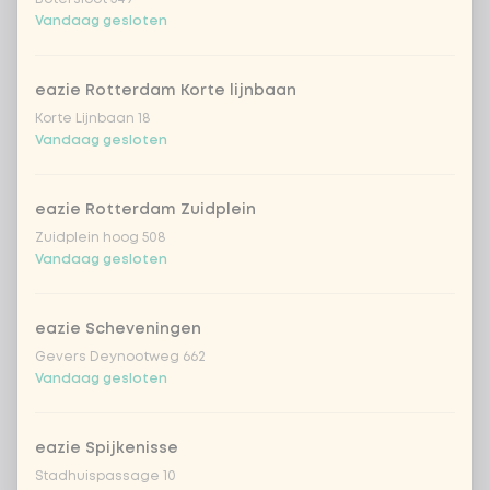
€ 4,49
lychee
Vandaag gesloten
sencha peach iced tea
+ € 4,49
eazie Rotterdam Korte lijnbaan
Korte Lijnbaan 18
Kombucha passion fruit
+ € 4,49
Vandaag gesloten
Kombucha ginger & dragon
+
€ 4,49
Fruit
eazie Rotterdam Zuidplein
Zuidplein hoog 508
*NEW* Coca-Cola zero zero 33cl
+ € 2,79
Vandaag gesloten
Iced matcha spicy mango
+ € 5,49
eazie Scheveningen
Gevers Deynootweg 662
Iced matcha strawberry
+ € 5,49
Vandaag gesloten
Iced matcha natural
+ € 5,49
eazie Spijkenisse
Stadhuispassage 10