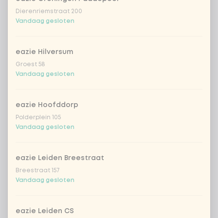
rodekool
+ € 0,49
Dierenriemstraat 200
Vandaag gesloten
extra komkommer
+ € 0,49
eazie Hilversum
extra aziatische kruiden
+ € 0,49
Groest 58
Vandaag gesloten
extra Vietnamese dressing
+ € 0,49
eazie Hoofddorp
extra romige geroosterde sesam
+
Polderplein 105
€ 0,49
dressing
Vandaag gesloten
extra frisse japanse citrus-
+
€ 0,49
sojadressing
eazie Leiden Breestraat
Breestraat 157
extra sriracha mayo
+ € 0,49
Vandaag gesloten
extra teriyaki dressing
+ € 0,49
eazie Leiden CS