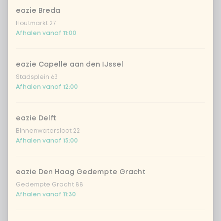
eazie Breda
garnalen
+ € 2,69
Houtmarkt 27
Afhalen vanaf 11:00
trio van vis
+ € 2,55
eazie Capelle aan den IJssel
vegan kip
+ € 2,69
Stadsplein 63
Afhalen vanaf 12:00
omelet
eazie Delft
tofu
Binnenwatersloot 22
Afhalen vanaf 15:00
groente extra
eazie Den Haag Gedempte Gracht
geen vega/vis/vlees
Gedempte Gracht 88
Afhalen vanaf 11:30
Kies je saus
0 van 1 gekozen