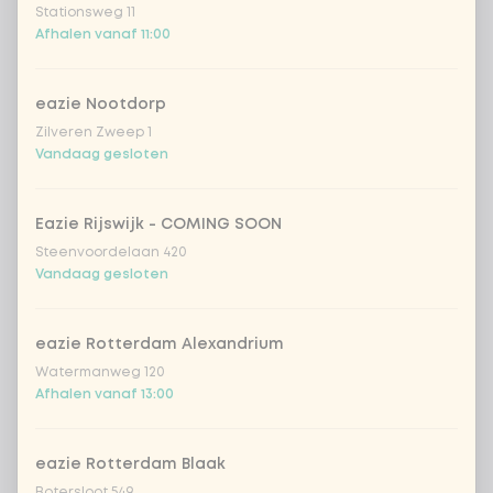
sweet 'n spicy (vegan)
Stationsweg 11
Afhalen vanaf 11:00
geen saus
eazie Nootdorp
Zilveren Zweep 1
Rijst of noedels
0 van 1 gekozen
Vandaag gesloten
witte rijst
Eazie Rijswijk - COMING SOON
Steenvoordelaan 420
sushirijst (soft & sticky)
+ € 0,59
Vandaag gesloten
zilvervlies rijst
eazie Rotterdam Alexandrium
Watermanweg 120
Afhalen vanaf 13:00
ramen noedels
+ € 1,50
udon noedels
+ € 1,50
eazie Rotterdam Blaak
Botersloot 549