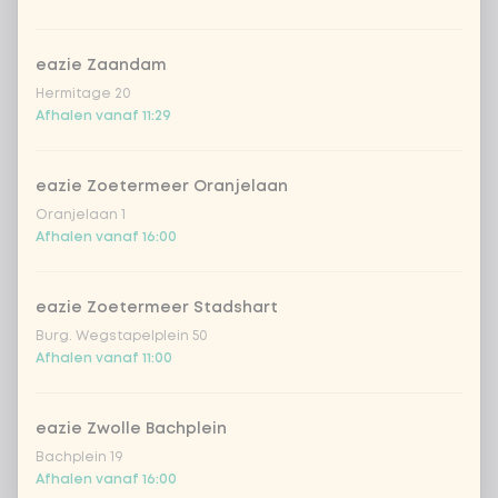
prei
eazie Zaandam
Hermitage 20
Afhalen vanaf 11:29
sperziebonen
eazie Zoetermeer Oranjelaan
tauge
Oranjelaan 1
Afhalen vanaf 16:00
ui
eazie Zoetermeer Stadshart
kikkererwten
Burg. Wegstapelplein 50
Afhalen vanaf 11:00
bloemkool
eazie Zwolle Bachplein
geen andere groente
Bachplein 19
Afhalen vanaf 16:00