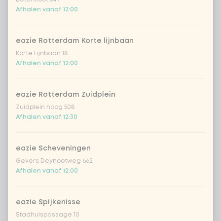
Afhalen vanaf 12:00
zero carb noedels
+ € 2,60
eazie Rotterdam Korte lijnbaan
ramen volkoren noedels
+ € 1,50
Korte Lijnbaan 18
Afhalen vanaf 12:00
Kies je groenten
0 van 3 gekozen
eazie Rotterdam Zuidplein
extra groente
+ € 0,59
Zuidplein hoog 508
Afhalen vanaf 12:30
ananas
eazie Scheveningen
babymaïs
Gevers Deynootweg 662
Afhalen vanaf 12:00
bamboe & wortel
eazie Spijkenisse
Stadhuispassage 10
broccoli