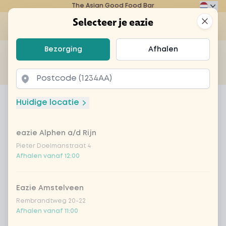
The Asian Good Food Bar
Eazie
Clos
Selecteer je eazie
Op
Selecteer je eazie
Bezorging
Afhalen
Zoek bijvoorbeeld naar vegetarisch of poké bowl...
of
Laten bezorgen
Afhalen
Home
Menu
small create your own
Huidige locatie
small create your own
eazie Alphen a/d Rijn
Product information
Pieter Doelmanstraat 4
Afhalen vanaf 12:00
Eazie Amstelveen
Rembrandtweg 20-22
Afhalen vanaf 11:00