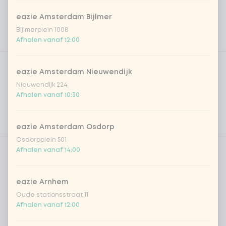
eazie Amsterdam Bijlmer
Bijlmerplein 1008
Afhalen vanaf 12:00
Product filters
Vega / Vegan
eazie Amsterdam Nieuwendijk
Allergenen
Nieuwendijk 224
Afhalen vanaf 10:30
Persoonlijke doelen
Voedingswaarden
eazie Amsterdam Osdorp
Osdorpplein 501
Afhalen vanaf 14:00
Kies je proteïne
0 van 1 gekozen
eazie Arnhem
kipfilet
+ € 2,09
Oude stationsstraat 11
Afhalen vanaf 12:00
biefstuk
+ € 2,69