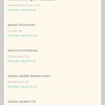
thai curry (vega)
Dierenriemstraat 200
Afhalen vanaf 11:00
shanghai nights
eazie Hilversum
bombai curry (vega)
Groest 58
Afhalen vanaf 12:00
tikka masala saus
eazie Hoofddorp
Korean BBQ
Polderplein 105
Afhalen vanaf 11:30
spicy szechuan (vegan)
eazie Leiden Breestraat
Sweet curry sensation
Breestraat 157
Afhalen vanaf 12:00
Vietnamese curry saus
eazie Leiden CS