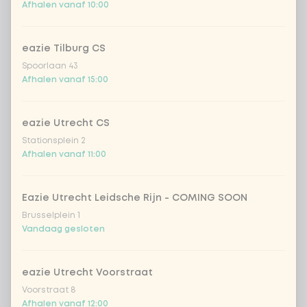
Afhalen vanaf 10:00
bosui
eazie Tilburg CS
Spoorlaan 43
chinese kool
Afhalen vanaf 15:00
champignons
eazie Utrecht CS
Stationsplein 2
courgette
Afhalen vanaf 11:00
komkommer
Eazie Utrecht Leidsche Rijn - COMING SOON
Brusselplein 1
paksoi
Vandaag gesloten
paprika
eazie Utrecht Voorstraat
Voorstraat 8
Afhalen vanaf 12:00
portobello