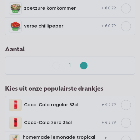
zoetzure komkommer
+ € 0,79
verse chillipeper
+ € 0,79
Aantal
Kies uit onze populairste drankjes
Coca-Cola regular 33cl
+ € 2,79
Coca-Cola zero 33cl
+ € 2,79
homemade lemonade tropical
+