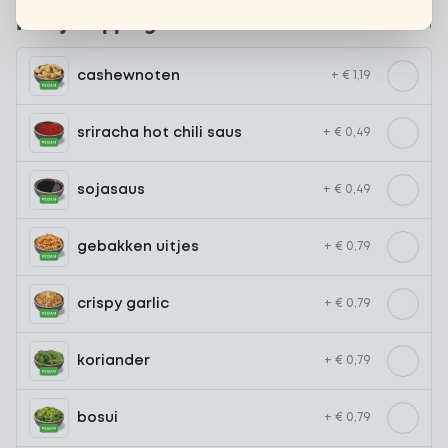
Kies je toppings
Optioneel ·
0 van 0 gekozen
cashewnoten
+ € 1,19
sriracha hot chili saus
+ € 0,49
sojasaus
+ € 0,49
gebakken uitjes
+ € 0,79
crispy garlic
+ € 0,79
koriander
+ € 0,79
bosui
+ € 0,79