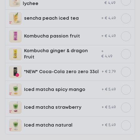
€ 4,49
lychee
sencha peach iced tea
+ € 4,49
Kombucha passion fruit
+ € 4,49
Kombucha ginger & dragon
+
€ 4,49
Fruit
*NEW* Coca-Cola zero zero 33cl
+ € 2,79
Iced matcha spicy mango
+ € 5,49
Iced matcha strawberry
+ € 5,49
Iced matcha natural
+ € 5,49