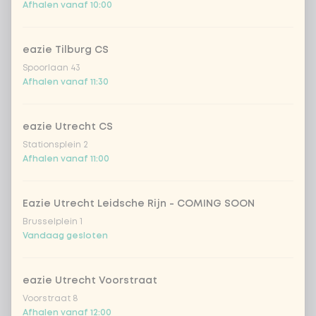
Afhalen vanaf 10:00
bosui
eazie Tilburg CS
Spoorlaan 43
chinese kool
Afhalen vanaf 11:30
champignons
eazie Utrecht CS
Stationsplein 2
courgette
Afhalen vanaf 11:00
komkommer
Eazie Utrecht Leidsche Rijn - COMING SOON
Brusselplein 1
paksoi
Vandaag gesloten
paprika
eazie Utrecht Voorstraat
Voorstraat 8
Afhalen vanaf 12:00
portobello