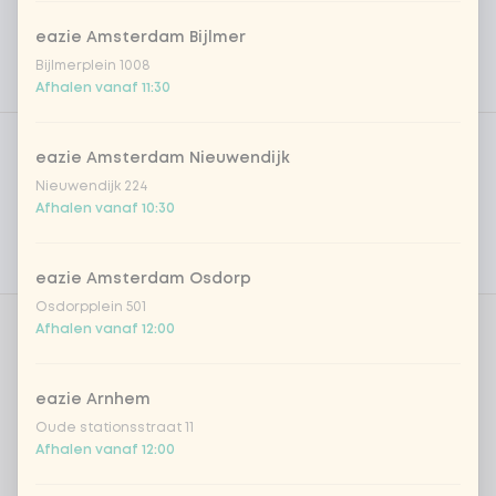
eazie Amsterdam Bijlmer
Bijlmerplein 1008
Afhalen vanaf 11:30
Product filters
Vega / Vegan
eazie Amsterdam Nieuwendijk
Allergenen
Nieuwendijk 224
Afhalen vanaf 10:30
Persoonlijke doelen
Voedingswaarden
eazie Amsterdam Osdorp
Osdorpplein 501
Afhalen vanaf 12:00
Kies je proteïne
0 van 1 gekozen
eazie Arnhem
kipfilet
+ € 2,09
Oude stationsstraat 11
Afhalen vanaf 12:00
biefstuk
+ € 2,69