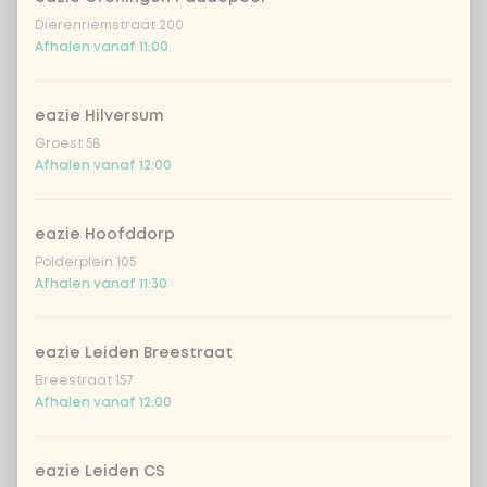
shanghai nights
Dierenriemstraat 200
Afhalen vanaf 11:00
bombai curry (vega)
eazie Hilversum
spicy szechuan (vegan)
Groest 58
Afhalen vanaf 12:00
tikka masala saus
eazie Hoofddorp
Korean BBQ
Polderplein 105
Afhalen vanaf 11:30
Thai Massaman sauce
eazie Leiden Breestraat
Sweet curry sensation
Breestraat 157
Afhalen vanaf 12:00
Vietnamese curry saus
eazie Leiden CS