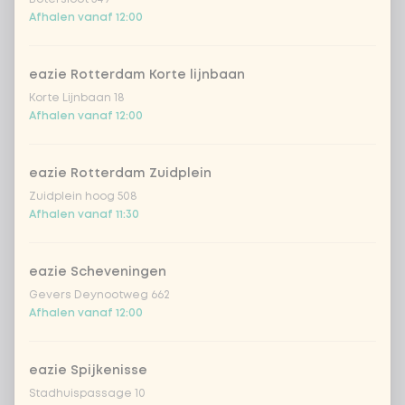
Afhalen vanaf 12:00
zero carb noedels
+ € 2,60
eazie Rotterdam Korte lijnbaan
ramen volkoren noedels
+ € 1,50
Korte Lijnbaan 18
Afhalen vanaf 12:00
Kies je groenten
0 van 5 gekozen
eazie Rotterdam Zuidplein
extra groente
+ € 0,59
Zuidplein hoog 508
Afhalen vanaf 11:30
ananas
eazie Scheveningen
babymaïs
Gevers Deynootweg 662
Afhalen vanaf 12:00
bamboe & wortel
eazie Spijkenisse
Stadhuispassage 10
broccoli