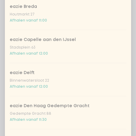
eazie Breda
garnalen
+ € 2,69
Houtmarkt 27
Afhalen vanaf 11:00
trio van vis
+ € 2,55
eazie Capelle aan den IJssel
vegan kip
+ € 2,69
Stadsplein 63
Afhalen vanaf 12:00
omelet
eazie Delft
tofu
Binnenwatersloot 22
Afhalen vanaf 12:00
groente extra
eazie Den Haag Gedempte Gracht
geen vega/vis/vlees
Gedempte Gracht 88
Afhalen vanaf 11:30
Kies je saus
0 van 1 gekozen