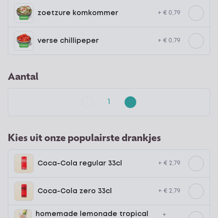
zoetzure komkommer
+ € 0,79
verse chillipeper
+ € 0,79
Aantal
Kies uit onze populairste drankjes
Coca-Cola regular 33cl
+ € 2,79
Coca-Cola zero 33cl
+ € 2,79
homemade lemonade tropical
+