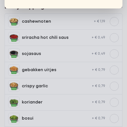
Kies je toppings
Optioneel ·
0 van 0 gekozen
cashewnoten
+ € 1,19
sriracha hot chili saus
+ € 0,49
sojasaus
+ € 0,49
gebakken uitjes
+ € 0,79
crispy garlic
+ € 0,79
koriander
+ € 0,79
bosui
+ € 0,79