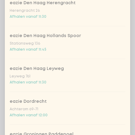
eazie Den Haag Herengracht
Herengracht 26
indonesian cocos
Afhalen vanaf 11:30
sate sauce (vegan)
eazie Den Haag Hollands Spoor
Stationsweg 136
teriyaki (vegan)
Afhalen vanaf 11:45
sweet sour sauce (vegan)
eazie Den Haag Leyweg
Leyweg 761
Afhalen vanaf 11:30
black chilli
garlicious (vegan)
eazie Dordrecht
Achterom 69-71
Afhalen vanaf 12:00
thai curry (vega)
eazie Groningen Paddepoel