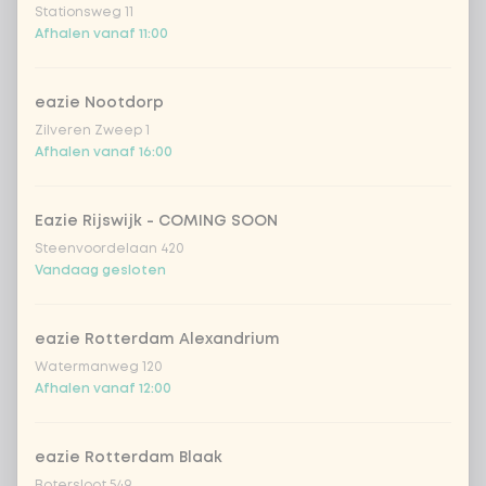
sweet 'n spicy (vegan)
Stationsweg 11
Afhalen vanaf 11:00
geen saus
eazie Nootdorp
Zilveren Zweep 1
Rijst of noedels
0 van 1 gekozen
Afhalen vanaf 16:00
witte rijst
Eazie Rijswijk - COMING SOON
Steenvoordelaan 420
sushirijst (soft & sticky)
+ € 0,59
Vandaag gesloten
zilvervlies rijst
eazie Rotterdam Alexandrium
Watermanweg 120
Afhalen vanaf 12:00
ramen noedels
+ € 1,50
udon noedels
+ € 1,50
eazie Rotterdam Blaak
Botersloot 549