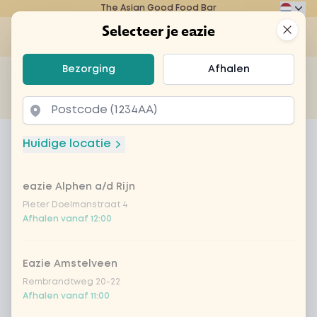
The Asian Good Food Bar
Eazie
Clos
Selecteer je eazie
Op
Selecteer je eazie
Bezorging
Afhalen
Zoek bijvoorbeeld naar vegetarisch of poké bowl...
of
Laten bezorgen
Afhalen
Home
Menu
large create your own
Huidige locatie
large create your own
eazie Alphen a/d Rijn
Product information
Pieter Doelmanstraat 4
Afhalen vanaf 12:00
Eazie Amstelveen
Rembrandtweg 20-22
Afhalen vanaf 11:00