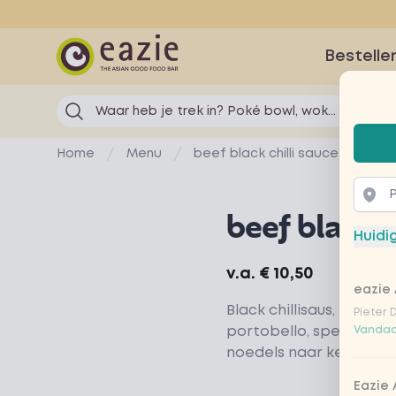
Eazie
Bestelle
Waar heb je trek in? Poké bowl, wok...
Selec
Home
Menu
beef black chilli sauce
beef black c
Huidi
Product information
v.a.
€ 10,50
eazie 
Black chillisaus, biefst
Pieter 
portobello, sperziebone
Vandaa
noedels naar keuze
Eazie