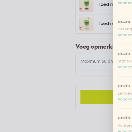
Vandaa
Iced matcha s
eazie
Iced matcha n
Hereng
Vandaa
Voeg opmerking toe
eazie
Station
Vandaa
eazie
Leyweg
Vandaa
eazie
Achtero
Vandaa