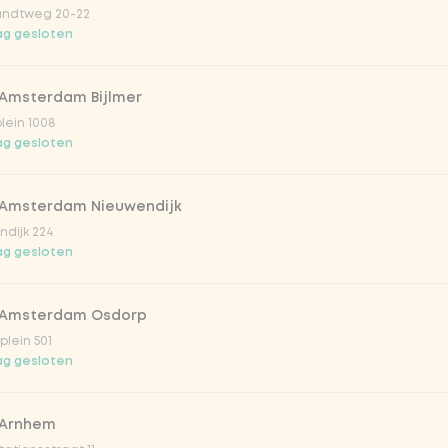
ndtweg 20-22
g gesloten
 Amsterdam Bijlmer
Vega / 
plein 1008
g gesloten
 Amsterdam Nieuwendijk
dijk 224
g gesloten
 Amsterdam Osdorp
irste drankjes
lein 501
g gesloten
lar 33cl
 Arnhem