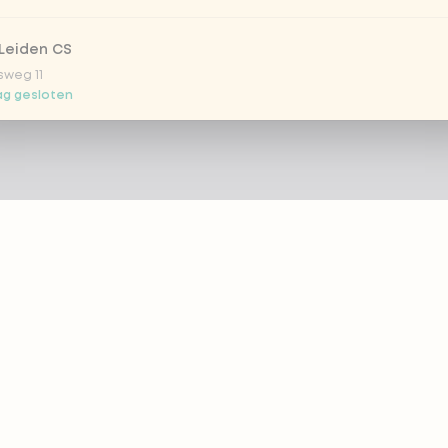
Leiden CS
sweg 11
g gesloten
 Nootdorp
n Zweep 1
g gesloten
Rijswijk - COMING SOON
oordelaan 420
g gesloten
 Rotterdam Alexandrium
ZIE
PRODUCTEN
anweg 120
g gesloten
 eazie
Bestellen