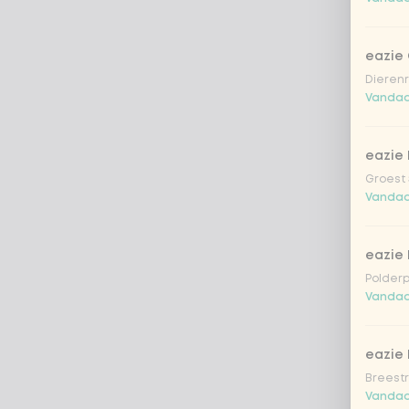
eazie
Dierenr
Vandaa
eazie 
Groest 
Vandaa
eazie
Polderp
Vandaa
eazie 
Breestr
Vandaa