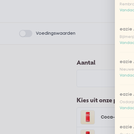
Rembra
Vandaa
eazie
Product filters
Voedingswaarden
Bijlmer
Vandaa
Aantal
eazie
Nieuwen
Vandaa
eazie
Kies uit onze popula
Osdorpp
Vandaa
Coca-Cola regu
eazie