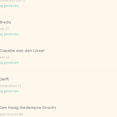
ationsstraat 11
o 33cl
g gesloten
onade tropical lychee
 Breda
kt 27
g gesloten
iced tea
Capelle aan den IJssel
ion fruit
ein 63
g gesloten
er & dragon Fruit
Delft
atersloot 22
la zero zero 33cl
g gesloten
picy mango
 Den Haag Gedempte Gracht
te Gracht 88