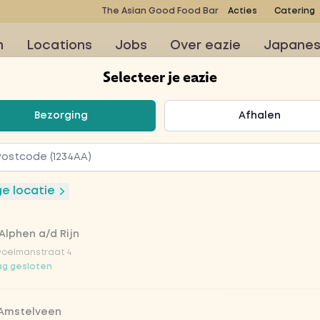
The Asian Good Food Bar
Acties
Catering
n
Locations
Jobs
Over eazie
Japane
Selecteer je eazie
teer je eazie
Bezorging
Afhalen
hilli sauce
ge locatie
Alphen a/d Rijn
uk, babymaïs, paprika,
Doelmanstraat 4
n en ui met rijst of
g gesloten
 Amstelveen