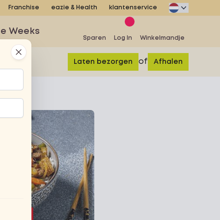
Franchise
eazie & Health
klantenservice
se Weeks
Sparen
Log In
Winkelmandje
Close
of
Laten bezorgen
Afhalen