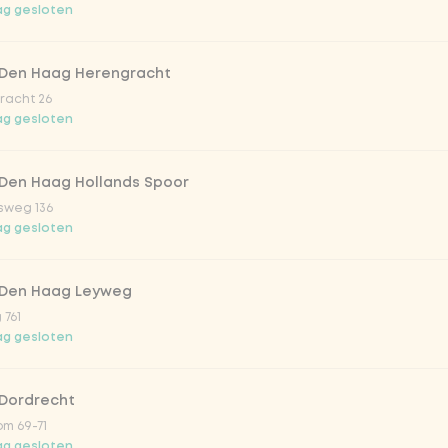
g gesloten
trawberry
 Den Haag Herengracht
atural
racht 26
g gesloten
 Den Haag Hollands Spoor
sweg 136
g gesloten
 Den Haag Leyweg
 761
Toevoegen aan winkelmand
-
€ 10,50
g gesloten
 Dordrecht
m 69-71
g gesloten