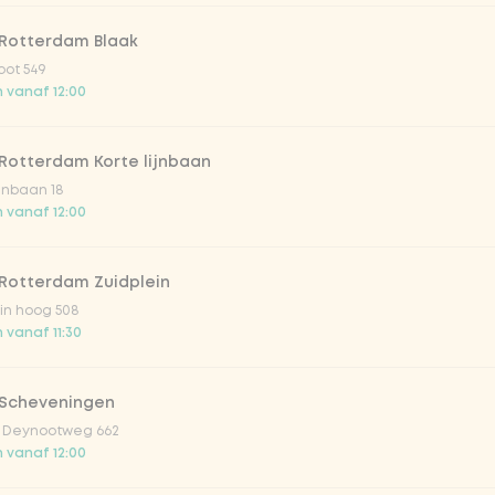
 Rotterdam Blaak
atural
oot 549
 vanaf 12:00
Rotterdam Korte lijnbaan
ijnbaan 18
 vanaf 12:00
 Rotterdam Zuidplein
in hoog 508
Toevoegen aan winkelmand
-
€ 8,90
 vanaf 11:30
 Scheveningen
 Deynootweg 662
 vanaf 12:00