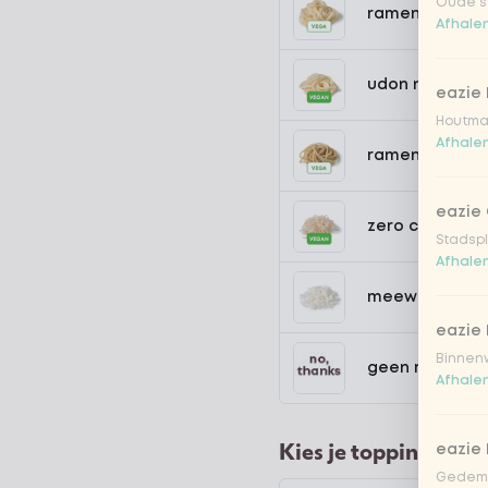
Oude st
ramen noedel
Afhalen
udon noedels
eazie
Houtmar
Afhalen
ramen volkore
eazie 
zero carb noe
Stadspl
Afhalen
meewokken
eazie 
Binnenw
geen rijst / n
Afhalen
Kies je toppings
eazie
Gedemp