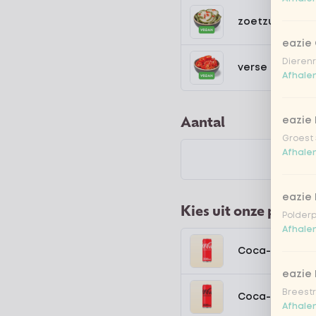
zoetzure kom
eazie
Dierenr
verse chillipe
Afhalen
Aantal
eazie 
Groest 
Afhalen
eazie
Kies uit onze popula
Polderp
Afhalen
Coca-Cola regu
eazie 
Breestr
Coca-Cola zer
Afhalen