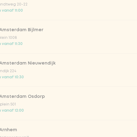
ndtweg 20-22
 vanaf 11:00
 Amsterdam Bijlmer
Vega / 
plein 1008
 vanaf 11:30
ls
 Amsterdam Nieuwendijk
dijk 224
 vanaf 10:30
 Amsterdam Osdorp
lein 501
 vanaf 12:00
 & sticky)
 Arnhem