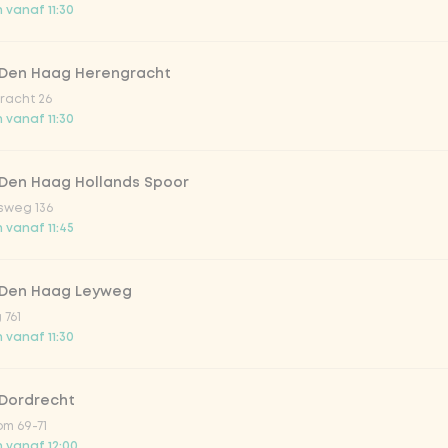
 vanaf 11:30
 Den Haag Herengracht
ili saus
racht 26
 vanaf 11:30
 Den Haag Hollands Spoor
sweg 136
es
 vanaf 11:45
 Den Haag Leyweg
 761
 vanaf 11:30
 Dordrecht
m 69-71
 vanaf 12:00