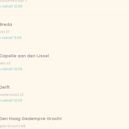
ationsstraat 11
s
 vanaf 12:00
 Breda
kt 27
 vanaf 11:00
n noedels
Capelle aan den IJssel
dels
ein 63
 vanaf 12:00
Delft
atersloot 22
oedels (80g extra groenten)
 vanaf 12:00
 Den Haag Gedempte Gracht
O
te Gracht 88