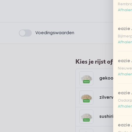
Rembra
Afhalen
eazie
Product filters
Voedingswaarden
Bijlmer
Afhalen
Kies je rijst of noede
eazie
Nieuwen
Afhalen
gekookte rijst
eazie
zilvervlies rijst
Osdorpp
Afhalen
sushirijst (soft
eazie