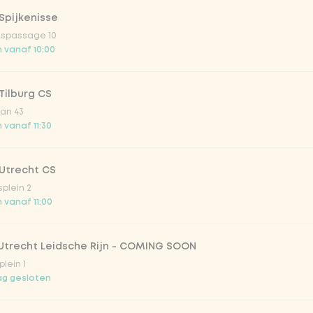
Spijkenisse
ispassage 10
 vanaf 10:00
Tilburg CS
an 43
 vanaf 11:30
Utrecht CS
splein 2
 vanaf 11:00
 Utrecht Leidsche Rijn - COMING SOON
plein 1
g gesloten