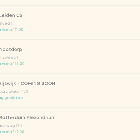
onade tropical lychee
Leiden CS
sweg 11
 vanaf 11:00
iced tea
 Nootdorp
ion fruit
n Zweep 1
 vanaf 16:00
er & dragon Fruit
Rijswijk - COMING SOON
oordelaan 420
la zero zero 33cl
g gesloten
picy mango
 Rotterdam Alexandrium
anweg 120
 vanaf 12:00
trawberry