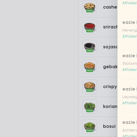
Afhalen
cashewnoten
eazie
sriracha hot ch
Hereng
Afhalen
sojasaus
eazie
Station
gebakken uitj
Afhalen
crispy garlic
eazie
Leyweg
Afhalen
koriander
eazie
bosui
Achtero
Afhalen