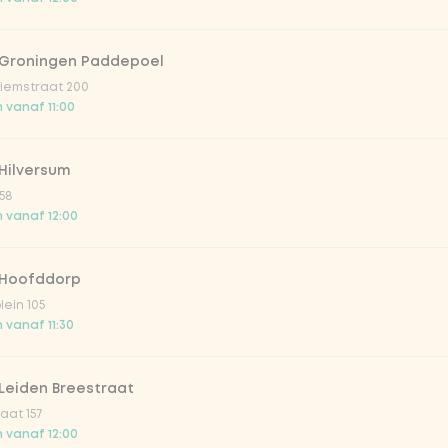
kommer
 Groningen Paddepoel
iemstraat 200
per
 vanaf 11:00
Hilversum
58
 vanaf 12:00
 Hoofddorp
irste drankjes
lein 105
 vanaf 11:30
lar 33cl
Leiden Breestraat
aat 157
o 33cl
 vanaf 12:00