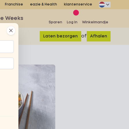
Franchise
eazie & Health
klantenservice
se Weeks
Sparen
Log In
Winkelmandje
Close
of
Laten bezorgen
Afhalen