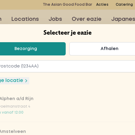
The Asian Good Food Bar
Acties
Catering
n
Locations
Jobs
Over eazie
Japane
Selecteer je eazie
teer je eazie
Bezorging
Afhalen
n tikka
ge locatie
Alphen a/d Rijn
Doelmanstraat 4
 vanaf 12:00
mber, knoflook, munt,
l met de zachte kipfilet
 Amstelveen
dige smaaksensatie.