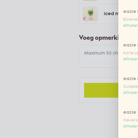
eazie
Iced matcha n
Botersl
Afhalen
Voeg opmerking toe
eazie 
Korte L
Afhalen
eazie
Zuidple
Afhalen
eazie
Gevers
Afhalen