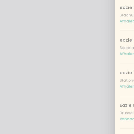
eazie 
Stadhu
Afhalen
eazie 
Spoorla
Afhalen
eazie 
Station
Afhalen
Eazie
Brussel
Vandaa