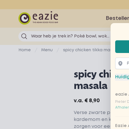
Eazie
Bestelle
Waar heb je trek in? Poké bowl, wok...
Selec
Home
Menu
spicy chicken tikka masala
spicy chicke
Huidi
masala
eazie 
Product information
v.a.
€ 8,90
Pieter 
Afhalen
Verse zwarte peper, ge
kardemom en kruidnage
Eazie
zorgen voor een gewel