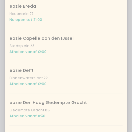
bij?
eazie Breda
Houtmarkt 27
gratis verse chilipeper
Nu open tot 21:00
geen verse chilipeper
eazie Capelle aan den IJssel
Stadsplein 63
Afhalen vanaf 12:00
Aantal
eazie Delft
Binnenwatersloot 22
Afhalen vanaf 12:00
Kies uit onze populairste drankjes
eazie Den Haag Gedempte Gracht
Coca-Cola regular 33cl
+ € 2,79
Gedempte Gracht 88
Afhalen vanaf 11:30
Coca-Cola zero 33cl
+ € 2,79