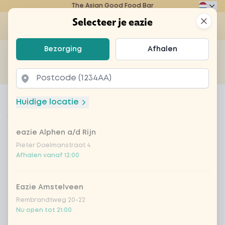
The Asian Good Food Bar
Eazie
Clos
Selecteer je eazie
Op
Selecteer je eazie
Bezorging
Afhalen
Zoek bijvoorbeeld naar vegetarisch of poké bowl...
of
Laten bezorgen
Afhalen
Home
Menu
full focus - actie
Huidige locatie
full focus - actie
eazie Alphen a/d Rijn
Product information
Black chilli, biefstuk, zilvervliesrijst, champignons,
broccoli, taugé, ui, paprika, baby maïs, topping
Pieter Doelmanstraat 4
Afhalen vanaf 12:00
verse chillipeper. Samengesteld door Naomi
Brinkmans, sportdiëtiste bij o.a. de KNVB.
Eazie Amstelveen
Rembrandtweg 20-22
Nu open tot 21:00