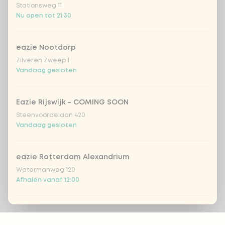
Stationsweg 11
Nu open tot 21:30
eazie Nootdorp
Zilveren Zweep 1
Vandaag gesloten
Eazie Rijswijk - COMING SOON
Steenvoordelaan 420
Vandaag gesloten
eazie Rotterdam Alexandrium
Watermanweg 120
Afhalen vanaf 12:00
eazie Rotterdam Blaak
Footer
Botersloot 549