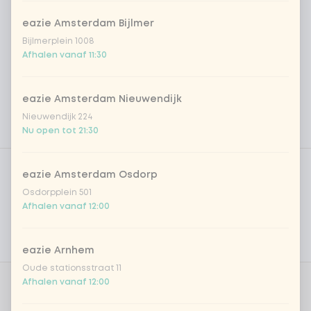
eazie Amsterdam Bijlmer
Bijlmerplein 1008
Afhalen vanaf 11:30
eazie Amsterdam Nieuwendijk
Nieuwendijk 224
Nu open tot 21:30
Product filters
Vega / Vegan
eazie Amsterdam Osdorp
Allergenen
Osdorpplein 501
Afhalen vanaf 12:00
Persoonlijke doelen
Voedingswaarden
eazie Arnhem
Oude stationsstraat 11
Afhalen vanaf 12:00
Wil je er gratis verse chilipeper
0 van 1
gekozen