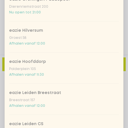
Dierenriemstraat 200
Nu open tot 21:00
Voeg opmerking toe
eazie Hilversum
Groest 58
Afhalen vanaf 12:00
eazie Hoofddorp
Toevoegen aan winkelmand
-
€ 11,15
Polderplein 105
Afhalen vanaf 11:30
eazie Leiden Breestraat
Breestraat 157
Afhalen vanaf 12:00
eazie Leiden CS