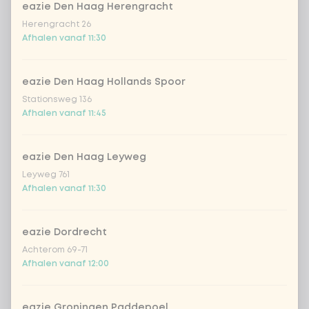
eazie Den Haag Herengracht
homemade lemonade tropical
+
Herengracht 26
€ 4,49
lychee
Afhalen vanaf 11:30
sencha peach iced tea
+ € 4,49
eazie Den Haag Hollands Spoor
Kombucha passion fruit
+ € 4,49
Stationsweg 136
Afhalen vanaf 11:45
Kombucha ginger & dragon
+
€ 4,49
Fruit
eazie Den Haag Leyweg
Leyweg 761
*NEW* Coca-Cola zero zero 33cl
+ € 2,79
Afhalen vanaf 11:30
Iced matcha spicy mango
+ € 5,49
eazie Dordrecht
Achterom 69-71
Iced matcha strawberry
+ € 5,49
Afhalen vanaf 12:00
Iced matcha natural
+ € 5,49
eazie Groningen Paddepoel