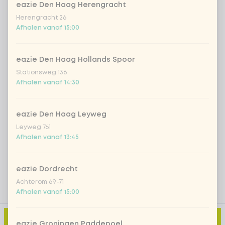
eazie Den Haag Herengracht
*NEW* Coca-Cola zero zero 33cl
+ € 2,79
Herengracht 26
Afhalen vanaf 15:00
Iced matcha spicy mango
+ € 5,49
eazie Den Haag Hollands Spoor
Iced matcha strawberry
+ € 5,49
Stationsweg 136
Afhalen vanaf 14:30
Iced matcha natural
+ € 5,49
eazie Den Haag Leyweg
Leyweg 761
Voeg opmerking toe
Afhalen vanaf 13:45
eazie Dordrecht
Achterom 69-71
Afhalen vanaf 15:00
Toevoegen aan winkelmand
-
€ 7,99
eazie Groningen Paddepoel