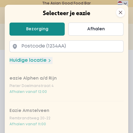
The Asian Good Food Bar
Eazie
Clos
Selecteer je eazie
Op
Selecteer je eazie
Bezorging
Afhalen
Zoek bijvoorbeeld naar vegetarisch of poké bowl...
of
Laten bezorgen
Afhalen
Home
Menu
sandwich Bombai chicken
Huidige locatie
sandwich Bombai chicken
eazie Alphen a/d Rijn
Product information
Broodje met zachte stukjes kip, bombai curry
sauce, taugé, frisse komkommer, zoetzure
Pieter Doelmanstraat 4
Afhalen vanaf 12:00
komkommer en koriander
Eazie Amstelveen
Rembrandtweg 20-22
Afhalen vanaf 11:00