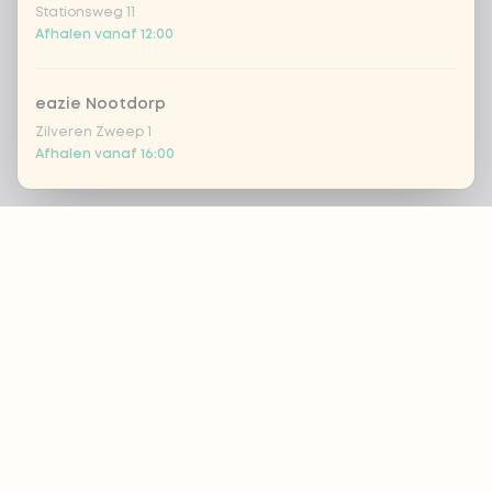
Stationsweg 11
Afhalen vanaf 12:00
eazie Nootdorp
Zilveren Zweep 1
Afhalen vanaf 16:00
Footer
Eazie Rijswijk - COMING SOON
Steenvoordelaan 420
Vandaag gesloten
ALTIJD OP DE HOOGTE?
eazie Rotterdam Alexandrium
OK
Watermanweg 120
Afhalen vanaf 13:00
Voedingsadvies?
eazie Rotterdam Blaak
Botersloot 549