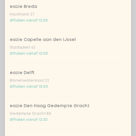
eazie Breda
Houtmarkt 27
Afhalen vanaf 12:00
Kies uit onze populairste drankjes
Coca-Cola regular 33cl
+ € 2,79
eazie Capelle aan den IJssel
Stadsplein 63
Afhalen vanaf 12:00
Coca-Cola zero 33cl
+ € 2,79
homemade lemonade tropical
+
eazie Delft
€ 4,49
lychee
Binnenwatersloot 22
Afhalen vanaf 15:00
sencha peach iced tea
+ € 4,49
eazie Den Haag Gedempte Gracht
Kombucha passion fruit
+ € 4,49
Gedempte Gracht 88
Afhalen vanaf 12:30
Kombucha ginger & dragon
+
€ 4,49
Fruit