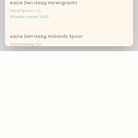
eazie Den Haag Herengracht
Herengracht 26
Afhalen vanaf 15:00
eazie Den Haag Hollands Spoor
Stationsweg 136
Nu open tot 22:00
Footer
eazie Den Haag Leyweg
Leyweg 761
ALTIJD OP DE HOOGTE?
Nu open tot 20:45
OK
eazie Dordrecht
Achterom 69-71
Nu open tot 21:30
Voedingsadvies?
By:
Naomi Brinkmans
eazie Groningen Paddepoel