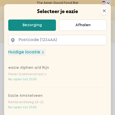
The Asian Good Food Bar
Eazie
Clos
Selecteer je eazie
Op
Selecteer je eazie
Bezorging
Afhalen
Zoek bijvoorbeeld naar vegetarisch of poké bowl...
of
Laten bezorgen
Afhalen
Home
Menu
yoghurt matcha lemon
Huidige locatie
yoghurt matcha lemon
eazie Alphen a/d Rijn
Product information
Yoghurtijs met matcha en citroen
Pieter Doelmanstraat 4
Product is niet bestelbaar bij dit restaurant
Nu open tot 21:00
Eazie Amstelveen
Rembrandtweg 20-22
Nu open tot 21:00