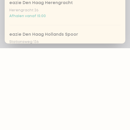
eazie Den Haag Herengracht
Herengracht 26
Afhalen vanaf 15:00
eazie Den Haag Hollands Spoor
Stationsweg 136
Afhalen vanaf 14:30
Footer
eazie Den Haag Leyweg
Leyweg 761
ALTIJD OP DE HOOGTE?
Afhalen vanaf 13:45
OK
eazie Dordrecht
Achterom 69-71
Afhalen vanaf 15:00
Voedingsadvies?
By:
Naomi Brinkmans
eazie Groningen Paddepoel