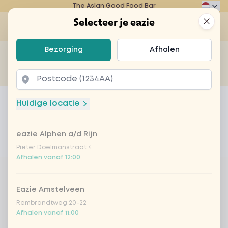
The Asian Good Food Bar
Eazie
Clos
Selecteer je eazie
Op
Selecteer je eazie
Bezorging
Afhalen
Zoek bijvoorbeeld naar vegetarisch of poké bowl...
of
Laten bezorgen
Afhalen
Home
Menu
10,99 chicken teriyaki
Huidige locatie
10,99 chicken teriyaki
eazie Alphen a/d Rijn
Product information
Product is niet bestelbaar bij dit restaurant
Pieter Doelmanstraat 4
Afhalen vanaf 12:00
Eazie Amstelveen
Rembrandtweg 20-22
Afhalen vanaf 11:00