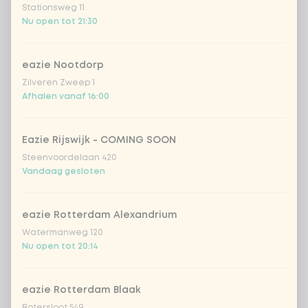
Stationsweg 11
Nu open tot 21:30
crispy garlic
+ € 0,79
eazie Nootdorp
koriander
+ € 0,79
Zilveren Zweep 1
Afhalen vanaf 16:00
bosui
+ € 0,79
Eazie Rijswijk - COMING SOON
zoetzure komkommer
+ € 0,79
Steenvoordelaan 420
Vandaag gesloten
verse chillipeper
+ € 0,79
eazie Rotterdam Alexandrium
Watermanweg 120
Aantal
Nu open tot 20:14
eazie Rotterdam Blaak
Botersloot 549