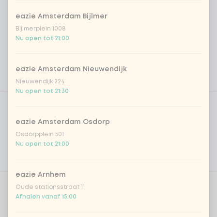
eazie Amsterdam Bijlmer
Bijlmerplein 1008
Nu open tot 21:00
eazie Amsterdam Nieuwendijk
Nieuwendijk 224
Nu open tot 21:30
Product filters
Vega / Vegan
Allergenen
eazie Amsterdam Osdorp
Osdorpplein 501
Persoonlijke doelen
Nu open tot 21:00
Voedingswaarden
eazie Arnhem
Oude stationsstraat 11
Kies je proteïne
0 van 1 gekozen
Afhalen vanaf 15:00