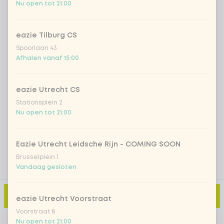
Nu open tot 21:00
Iced matcha spicy mango
+ € 5,49
eazie Tilburg CS
Iced matcha strawberry
+ € 5,49
Spoorlaan 43
Afhalen vanaf 15:00
Iced matcha natural
+ € 5,49
eazie Utrecht CS
Stationsplein 2
Voeg opmerking toe
Nu open tot 21:00
Eazie Utrecht Leidsche Rijn - COMING SOON
Brusselplein 1
Vandaag gesloten
Toevoegen aan winkelmand
-
€ 8,99
eazie Utrecht Voorstraat
Voorstraat 8
Nu open tot 21:00