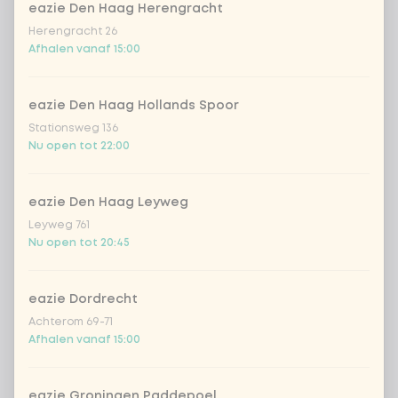
eazie Den Haag Herengracht
geen vega/vis/vlees
Herengracht 26
Afhalen vanaf 15:00
Kies je rijst of noedels
0 van 1 gekozen
eazie Den Haag Hollands Spoor
gekookte rijst
Stationsweg 136
Nu open tot 22:00
zilvervlies rijst
eazie Den Haag Leyweg
sushirijst (soft & sticky)
+ € 0,59
Leyweg 761
Nu open tot 20:45
ramen noedels
+ € 1,19
eazie Dordrecht
Achterom 69-71
udon noedels
+ € 1,19
Afhalen vanaf 15:00
ramen volkoren noedels
+ € 1,19
eazie Groningen Paddepoel