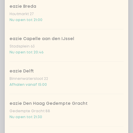
kipfilet
+ € 2,09
eazie Breda
Houtmarkt 27
biefstuk
+ € 2,69
Nu open tot 21:00
garnalen
+ € 2,69
eazie Capelle aan den IJssel
Stadsplein 63
trio van vis
+ € 2,55
Nu open tot 20:46
vegan kip
+ € 2,69
eazie Delft
Binnenwatersloot 22
Afhalen vanaf 15:00
omelet
tofu
eazie Den Haag Gedempte Gracht
Gedempte Gracht 88
Nu open tot 21:30
groente extra