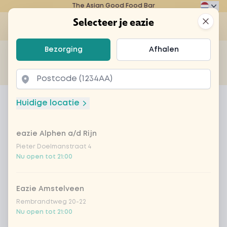
The Asian Good Food Bar
Eazie
Clos
Selecteer je eazie
Op
Selecteer je eazie
Bezorging
Afhalen
Zoek bijvoorbeeld naar vegetarisch of poké bowl...
of
Laten bezorgen
Afhalen
Home
Menu
thai hot curry
Huidige locatie
thai hot curry
eazie Alphen a/d Rijn
Product information
Thai curry sauce, babymaïs, paprika, portobello,
sperziebonen, ui. Keuze uit vegan, vlees, vis en rijst
Pieter Doelmanstraat 4
Nu open tot 21:00
of noedels
Eazie Amstelveen
Rembrandtweg 20-22
Nu open tot 21:00