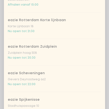
Afhalen vanaf 15:00
Kies uit onze populairste drankjes
eazie Rotterdam Korte lijnbaan
Coca-Cola regular 33cl
+ € 2,79
Korte Lijnbaan 18
Nu open tot 21:30
Coca-Cola zero 33cl
+ € 2,79
homemade lemonade tropical
+
eazie Rotterdam Zuidplein
€ 4,49
lychee
Zuidplein hoog 508
Nu open tot 20:30
sencha peach iced tea
+ € 4,49
eazie Scheveningen
Kombucha passion fruit
+ € 4,49
Gevers Deynootweg 662
Nu open tot 22:00
Kombucha ginger & dragon
+
€ 4,49
Fruit
eazie Spijkenisse
*NEW* Coca-Cola zero zero 33cl
+ € 2,79
Stadhuispassage 10