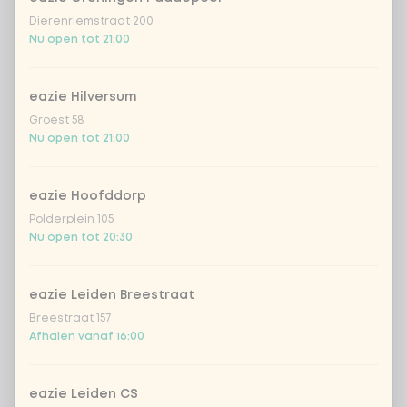
Dierenriemstraat 200
zero carb noedels
+ € 2,79
Nu open tot 21:00
meewokken
+ € 0,79
eazie Hilversum
Groest 58
geen rijst / noedels (80g extra
Nu open tot 21:00
groenten)
eazie Hoofddorp
Kies je toppings
Optioneel ·
0 van 0 gekozen
Polderplein 105
Nu open tot 20:30
cashewnoten
+ € 1,19
eazie Leiden Breestraat
sriracha hot chili saus
+ € 0,49
Breestraat 157
Afhalen vanaf 16:00
sojasaus
+ € 0,49
eazie Leiden CS
gebakken uitjes
+ € 0,79