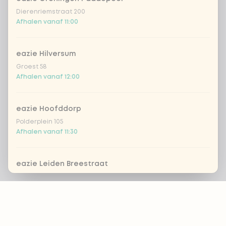
Dierenriemstraat 200
Afhalen vanaf 11:00
eazie Hilversum
Groest 58
Afhalen vanaf 12:00
eazie Hoofddorp
Polderplein 105
Afhalen vanaf 11:30
eazie Leiden Breestraat
Breestraat 157
Footer
Afhalen vanaf 16:00
eazie Leiden CS