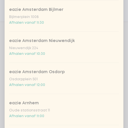
Persoonlijke doelen
eazie Amsterdam Bijlmer
Voedingswaarden
Bijlmerplein 1008
Afhalen vanaf 11:30
Aantal
eazie Amsterdam Nieuwendijk
Nieuwendijk 224
Afhalen vanaf 10:30
Kies uit onze populairste drankjes
eazie Amsterdam Osdorp
Osdorpplein 501
Afhalen vanaf 12:00
Coca-Cola regular 33cl
+ € 2,79
Coca-Cola zero 33cl
+ € 2,79
eazie Arnhem
Oude stationsstraat 11
homemade lemonade tropical
+
Afhalen vanaf 11:00
€ 4,49
lychee