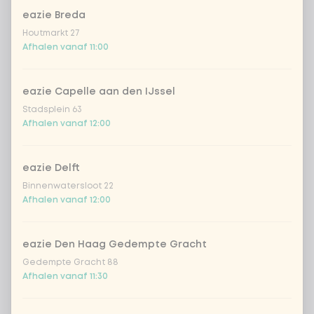
eazie Breda
sencha peach iced tea
+ € 4,49
Houtmarkt 27
Afhalen vanaf 11:00
Kombucha passion fruit
+ € 4,49
Kombucha ginger & dragon
+
eazie Capelle aan den IJssel
€ 4,49
Fruit
Stadsplein 63
Afhalen vanaf 12:00
*NEW* Coca-Cola zero zero 33cl
+ € 2,79
eazie Delft
Iced matcha spicy mango
+ € 5,49
Binnenwatersloot 22
Afhalen vanaf 12:00
Iced matcha strawberry
+ € 5,49
eazie Den Haag Gedempte Gracht
Iced matcha natural
+ € 5,49
Gedempte Gracht 88
Afhalen vanaf 11:30
Voeg opmerking toe