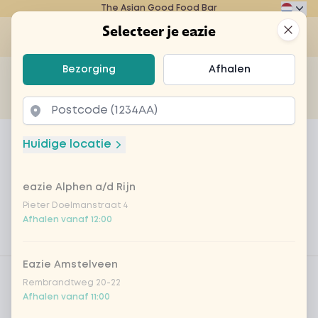
The Asian Good Food Bar
Eazie
Clos
Selecteer je eazie
Op
Selecteer je eazie
Bezorging
Afhalen
Zoek bijvoorbeeld naar vegetarisch of poké bowl...
of
Laten bezorgen
Afhalen
Home
Menu
chicken teriyaki
Huidige locatie
chicken teriyaki
eazie Alphen a/d Rijn
Product information
Japanse teriyakisaus met zachte kipfilet,
babymaïs, paprika, champignon, sperziebonen, ui.
Pieter Doelmanstraat 4
Afhalen vanaf 12:00
Keuze uit vegan, vlees, vis en rijst of noedels
Product filters
Eazie Amstelveen
Vega / Vegan
Rembrandtweg 20-22
Afhalen vanaf 11:00
Allergenen