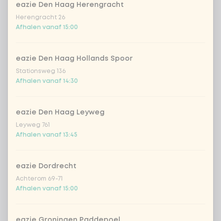
eazie Den Haag Herengracht
Coca-Cola zero 33cl
+ € 2,79
Herengracht 26
Afhalen vanaf 15:00
homemade lemonade tropical
+
€ 4,49
lychee
eazie Den Haag Hollands Spoor
Stationsweg 136
sencha peach iced tea
+ € 4,49
Afhalen vanaf 14:30
Kombucha passion fruit
+ € 4,49
eazie Den Haag Leyweg
Kombucha ginger & dragon
Leyweg 761
+
€ 4,49
Fruit
Afhalen vanaf 13:45
*NEW* Coca-Cola zero zero 33cl
+ € 2,79
eazie Dordrecht
Achterom 69-71
Iced matcha spicy mango
+ € 5,49
Afhalen vanaf 15:00
Iced matcha strawberry
+ € 5,49
eazie Groningen Paddepoel