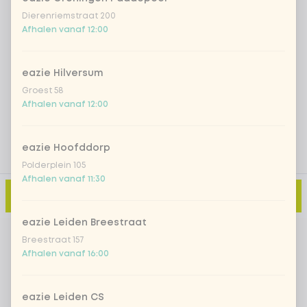
Dierenriemstraat 200
Iced matcha natural
+ € 5,49
Afhalen vanaf 12:00
eazie Hilversum
Voeg opmerking toe
Groest 58
Afhalen vanaf 12:00
eazie Hoofddorp
Polderplein 105
Afhalen vanaf 11:30
Toevoegen aan winkelmand
-
€ 10,99
eazie Leiden Breestraat
Breestraat 157
Afhalen vanaf 16:00
eazie Leiden CS