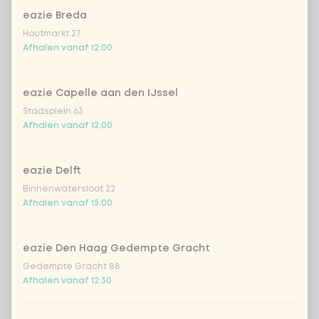
frisse japanse citrus-sojadressing
eazie Breda
Houtmarkt 27
sriracha mayo
Afhalen vanaf 12:00
teriyaki dressing
eazie Capelle aan den IJssel
Stadsplein 63
Korean BBQ dressing
Afhalen vanaf 12:00
eazie Delft
Aantal
Binnenwatersloot 22
Afhalen vanaf 15:00
eazie Den Haag Gedempte Gracht
Kies uit onze populairste drankjes
Gedempte Gracht 88
Afhalen vanaf 12:30
Coca-Cola regular 33cl
+ € 2,79