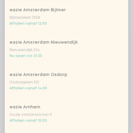
Allergenen
eazie Amsterdam Bijlmer
Persoonlijke doelen
Bijlmerplein 1008
Afhalen vanaf 12:00
Voedingswaarden
eazie Amsterdam Nieuwendijk
Kies je basis
0 van 1 gekozen
Nieuwendijk 224
Nu open tot 21:30
sushirijst (soft & sticky)
eazie Amsterdam Osdorp
Osdorpplein 501
Kies je dressing
0 van 1 gekozen
Afhalen vanaf 14:00
Vietnamese dressing
eazie Arnhem
Oude stationsstraat 11
romige geroosterde sesam dressing
Afhalen vanaf 15:00