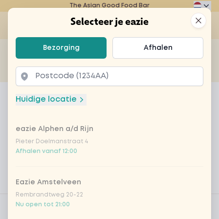
The Asian Good Food Bar
Eazie
Clos
Selecteer je eazie
Op
Selecteer je eazie
Bezorging
Afhalen
Zoek bijvoorbeeld naar vegetarisch of poké bowl...
of
Laten bezorgen
Afhalen
Home
Menu
poké bowl chicken teriyaki (vegan)
Huidige locatie
poké bowl chicken teriyaki
(vegan)
eazie Alphen a/d Rijn
Pieter Doelmanstraat 4
Product information
Zachte vegan chicken teriyaki , avocado,
Afhalen vanaf 12:00
wakame, edamame bonen, rodekool,
komkommer, Aziatische kruiden
Eazie Amstelveen
Rembrandtweg 20-22
Product filters
Vega / Vegan
Nu open tot 21:00