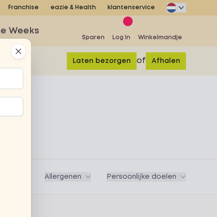
Franchise
eazie & Health
klantenservice
se Weeks
Sparen
Log In
Winkelmandje
Close
of
Laten bezorgen
Afhalen
Vegan
Allergenen
Persoonlijke doelen