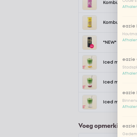
Oude st
Kombucha pass
Afhalen
Kombucha ging
eazie
Houtmar
Afhalen
*NEW* Coca-Co
eazie 
Iced matcha s
Stadspl
Afhalen
Iced matcha s
eazie 
Binnenw
Iced matcha n
Afhalen
Voeg opmerking toe
eazie
Gedemp