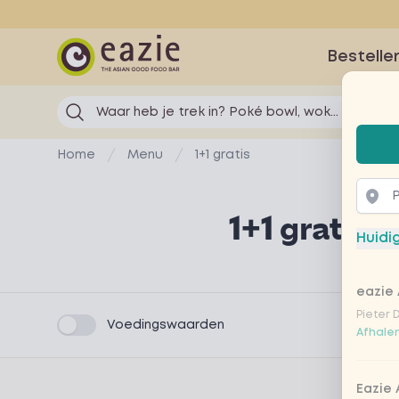
Eazie
Bestelle
Waar heb je trek in? Poké bowl, wok...
Selec
Home
Menu
1+1 gratis
1+1 gratis
Huidi
Product information
eazie 
Pieter 
Product filters
Voedingswaarden
Afhalen
Eazie