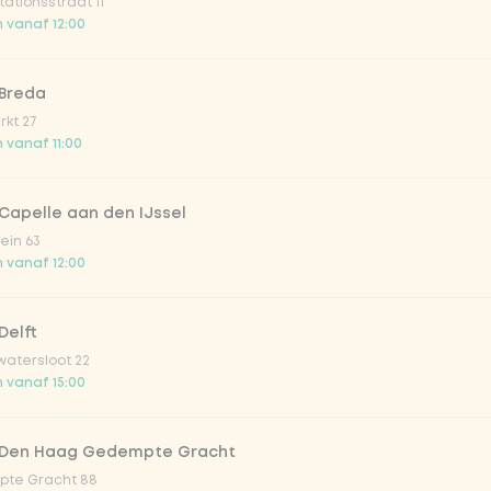
ationsstraat 11
ion fruit
 vanaf 12:00
er & dragon Fruit
 Breda
kt 27
 vanaf 11:00
la zero zero 33cl
Capelle aan den IJssel
picy mango
ein 63
 vanaf 12:00
trawberry
Delft
atersloot 22
atural
 vanaf 15:00
 Den Haag Gedempte Gracht
te Gracht 88