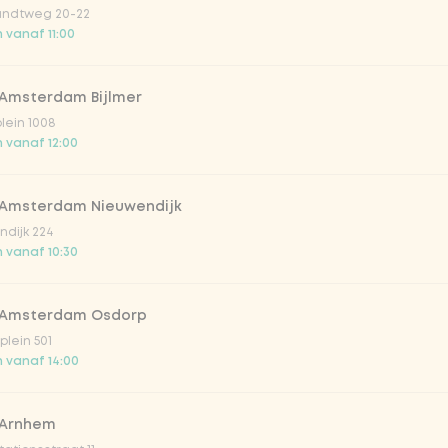
ndtweg 20-22
 vanaf 11:00
 Amsterdam Bijlmer
plein 1008
irste drankjes
 vanaf 12:00
lar 33cl
 Amsterdam Nieuwendijk
dijk 224
 vanaf 10:30
o 33cl
 Amsterdam Osdorp
onade tropical lychee
lein 501
 vanaf 14:00
iced tea
 Arnhem