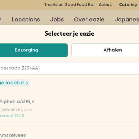
The Asian Good Food Bar
Acties
Catering
n
Locations
Jobs
Over eazie
Japane
Selecteer je eazie
teer je eazie
Bezorging
Afhalen
ge locatie
Alphen a/d Rijn
Doelmanstraat 4
Vega / 
 vanaf 12:00
 Amstelveen