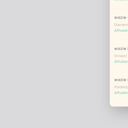
eazie
Dierenr
Afhalen
eazie 
Groest 
Afhalen
eazie
Polderp
Afhalen
eazie 
Breestr
Afhalen