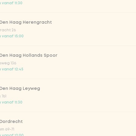
 vanaf 11:30
 Den Haag Herengracht
racht 26
 vanaf 15:00
Toevoegen aan winkelmand
-
€ 0,00
 Den Haag Hollands Spoor
sweg 136
 vanaf 12:45
 Den Haag Leyweg
 761
 vanaf 11:30
 Dordrecht
m 69-71
 vanaf 12:00