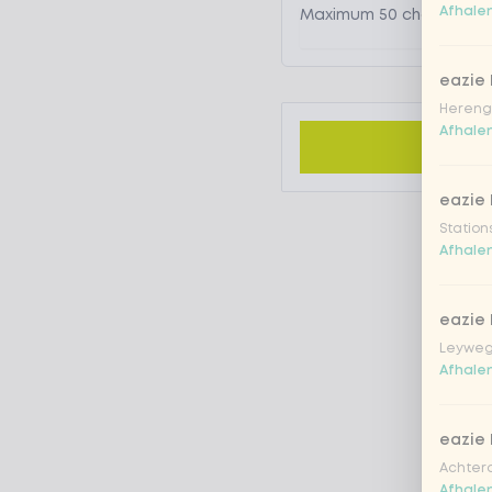
Afhalen
eazie
Hereng
Afhalen
eazie
Station
Afhalen
eazie
Leyweg
Afhalen
eazie
Achtero
Afhalen