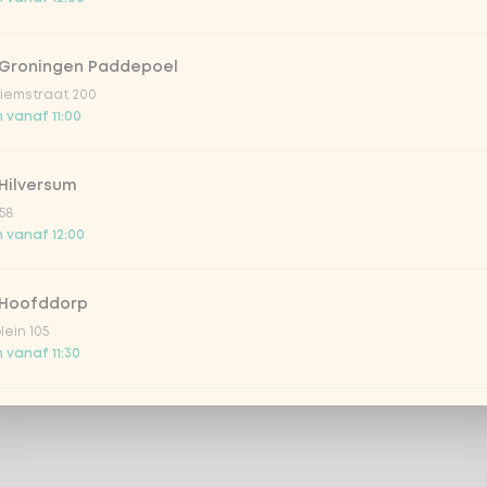
 Groningen Paddepoel
iemstraat 200
 vanaf 11:00
Hilversum
58
 vanaf 12:00
 Hoofddorp
lein 105
 vanaf 11:30
Leiden Breestraat
aat 157
 vanaf 12:00