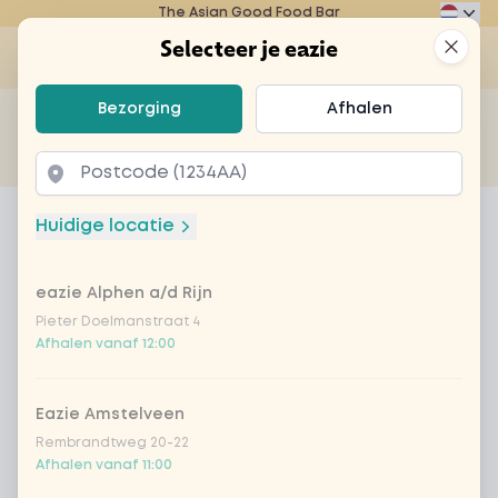
The Asian Good Food Bar
Eazie
Clos
Selecteer je eazie
Op
Selecteer je eazie
Bezorging
Afhalen
Zoek bijvoorbeeld naar vegetarisch of poké bowl...
of
Laten bezorgen
Afhalen
Home
Menu
salade zoetzure komkommer
Huidige locatie
salade zoetzure komkommer
eazie Alphen a/d Rijn
Product information
Zoet zure komkommer salade
Pieter Doelmanstraat 4
Afhalen vanaf 12:00
Eazie Amstelveen
Rembrandtweg 20-22
Afhalen vanaf 11:00