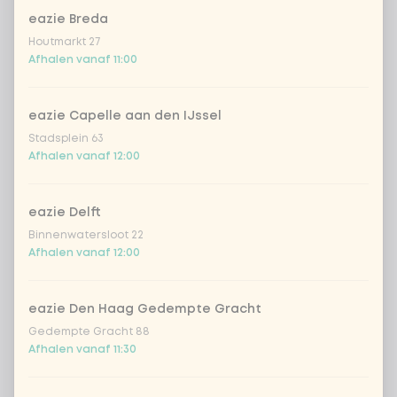
eazie Breda
Kies uit onze populairste drankjes
Houtmarkt 27
Afhalen vanaf 11:00
Coca-Cola regular 33cl
+ € 2,79
eazie Capelle aan den IJssel
Coca-Cola zero 33cl
+ € 2,79
Stadsplein 63
Afhalen vanaf 12:00
homemade lemonade tropical
+
€ 4,49
lychee
eazie Delft
sencha peach iced tea
+ € 4,49
Binnenwatersloot 22
Afhalen vanaf 12:00
Kombucha passion fruit
+ € 4,49
eazie Den Haag Gedempte Gracht
Kombucha ginger & dragon
+
€ 4,49
Gedempte Gracht 88
Fruit
Afhalen vanaf 11:30
*NEW* Coca-Cola zero zero 33cl
+ € 2,79