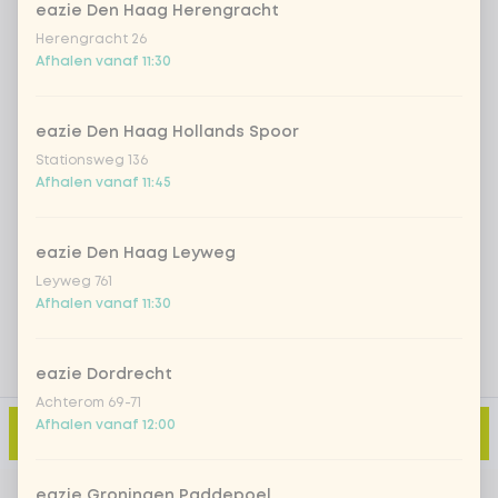
eazie Den Haag Herengracht
Iced matcha spicy mango
+ € 5,49
Herengracht 26
Afhalen vanaf 11:30
Iced matcha strawberry
+ € 5,49
eazie Den Haag Hollands Spoor
Stationsweg 136
Iced matcha natural
+ € 5,49
Afhalen vanaf 11:45
Voeg opmerking toe
eazie Den Haag Leyweg
Leyweg 761
Afhalen vanaf 11:30
eazie Dordrecht
Achterom 69-71
Afhalen vanaf 12:00
Toevoegen aan winkelmand
-
€ 3,59
eazie Groningen Paddepoel