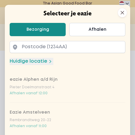
The Asian Good Food Bar
Eazie
Clos
Selecteer je eazie
Op
Selecteer je eazie
Bezorging
Afhalen
Zoek bijvoorbeeld naar vegetarisch of poké bowl...
of
Laten bezorgen
Afhalen
Home
Menu
koreaanse komkommer salade
Huidige locatie
koreaanse komkommer salade
eazie Alphen a/d Rijn
Product information
Koreaanse komkommer salade
Pieter Doelmanstraat 4
Afhalen vanaf 12:00
Eazie Amstelveen
Rembrandtweg 20-22
Afhalen vanaf 11:00