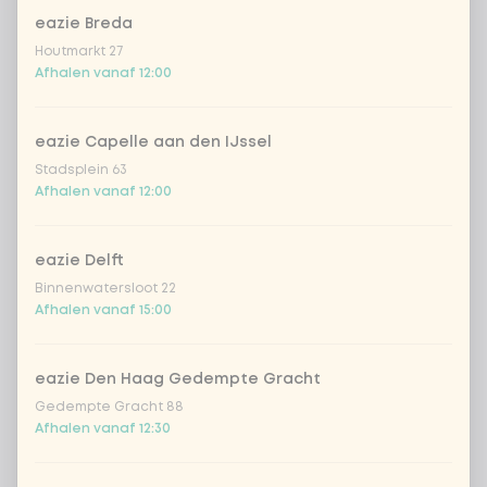
eazie Breda
Kies uit onze populairste drankjes
Houtmarkt 27
Afhalen vanaf 12:00
Coca-Cola regular 33cl
+ € 2,79
eazie Capelle aan den IJssel
Coca-Cola zero 33cl
+ € 2,79
Stadsplein 63
Afhalen vanaf 12:00
homemade lemonade tropical
+
€ 4,49
lychee
eazie Delft
sencha peach iced tea
+ € 4,49
Binnenwatersloot 22
Afhalen vanaf 15:00
Kombucha passion fruit
+ € 4,49
eazie Den Haag Gedempte Gracht
Kombucha ginger & dragon
+
€ 4,49
Gedempte Gracht 88
Fruit
Afhalen vanaf 12:30
*NEW* Coca-Cola zero zero 33cl
+ € 2,79