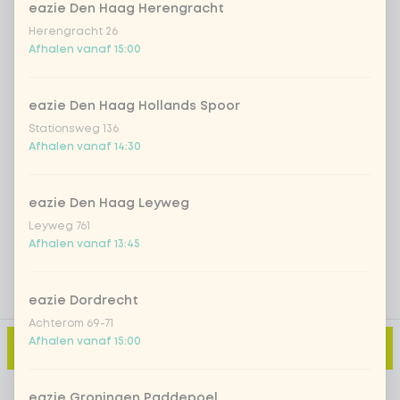
eazie Den Haag Herengracht
Iced matcha spicy mango
+ € 5,49
Herengracht 26
Afhalen vanaf 15:00
Iced matcha strawberry
+ € 5,49
eazie Den Haag Hollands Spoor
Stationsweg 136
Iced matcha natural
+ € 5,49
Afhalen vanaf 14:30
Voeg opmerking toe
eazie Den Haag Leyweg
Leyweg 761
Afhalen vanaf 13:45
eazie Dordrecht
Achterom 69-71
Afhalen vanaf 15:00
Toevoegen aan winkelmand
-
€ 3,59
eazie Groningen Paddepoel