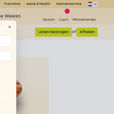
Franchise
eazie & Health
klantenservice
se Weeks
Sparen
Log In
Winkelmandje
Close
of
Laten bezorgen
Afhalen