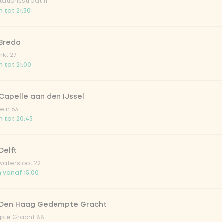
ationsstraat 11
o 33cl
 tot 21:30
onade tropical lychee
 Breda
kt 27
 tot 21:00
iced tea
Capelle aan den IJssel
ion fruit
ein 63
 tot 20:45
er & dragon Fruit
Delft
atersloot 22
la zero zero 33cl
 vanaf 15:00
picy mango
 Den Haag Gedempte Gracht
te Gracht 88