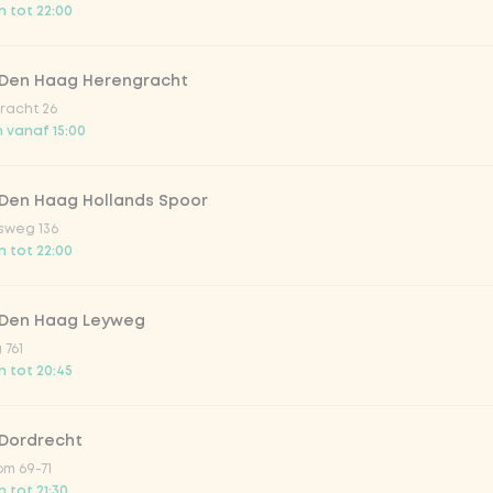
 tot 22:00
trawberry
 Den Haag Herengracht
atural
racht 26
 vanaf 15:00
 Den Haag Hollands Spoor
sweg 136
 tot 22:00
 Den Haag Leyweg
 761
Toevoegen aan winkelmand
-
€ 3,59
 tot 20:45
 Dordrecht
m 69-71
 tot 21:30