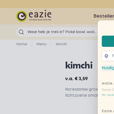
Eazie
Bestelle
Waar heb je trek in? Poké bowl, wok...
Selec
Home
Menu
kimchi
kimchi
Huidi
Product information
v.a.
€ 3,59
eazie 
Koreaanse groenten met
Pieter 
lichtzoete smaken
Nu open
Eazie