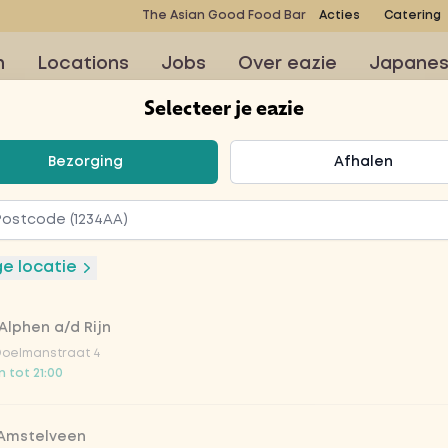
The Asian Good Food Bar
Acties
Catering
n
Locations
Jobs
Over eazie
Japane
Selecteer je eazie
teer je eazie
Bezorging
Afhalen
ge locatie
Alphen a/d Rijn
 pittige, zure en
Doelmanstraat 4
 tot 21:00
 Amstelveen