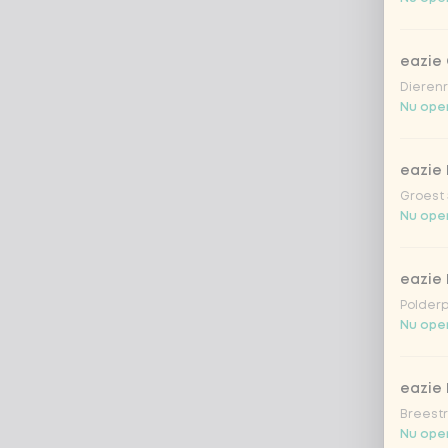
eazie
Dierenr
Nu open
eazie 
Groest 
Nu open
eazie
Polderp
Nu open
eazie 
Breestr
Nu open