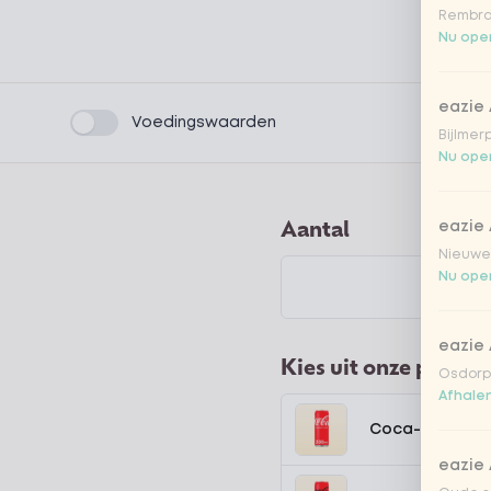
Rembra
Nu open
eazie
Product filters
Voedingswaarden
Bijlmer
Nu open
Aantal
eazie
Nieuwen
Nu open
eazie
Kies uit onze popula
Osdorpp
Afhalen
Coca-Cola regu
eazie