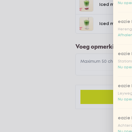
Nu open
Iced matcha s
eazie
Iced matcha n
Hereng
Afhalen
Voeg opmerking toe
eazie
Station
Nu open
eazie
Leyweg
Nu open
eazie
Achtero
Nu open