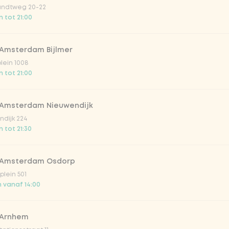
ndtweg 20-22
 tot 21:00
 Amsterdam Bijlmer
Vega / 
plein 1008
 tot 21:00
 Amsterdam Nieuwendijk
dijk 224
 tot 21:30
 Amsterdam Osdorp
irste drankjes
lein 501
 vanaf 14:00
lar 33cl
 Arnhem