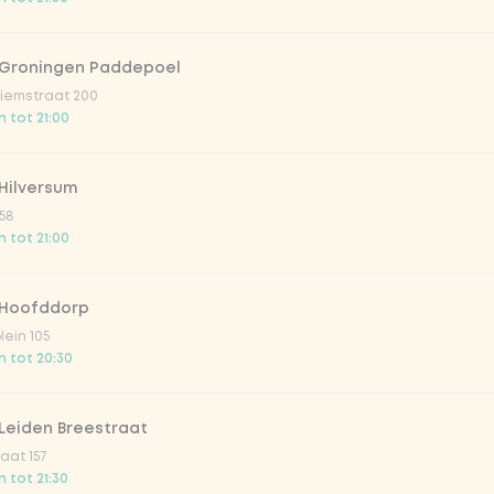
 Groningen Paddepoel
iemstraat 200
 tot 21:00
Hilversum
58
 tot 21:00
 Hoofddorp
lein 105
 tot 20:30
Leiden Breestraat
aat 157
 tot 21:30