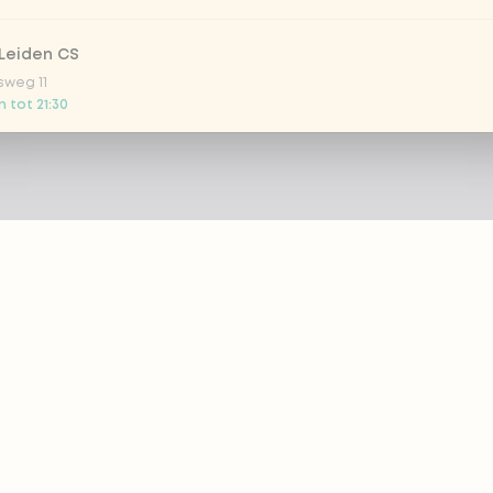
Leiden CS
sweg 11
 tot 21:30
 Nootdorp
n Zweep 1
g gesloten
Rijswijk - COMING SOON
oordelaan 420
g gesloten
 Rotterdam Alexandrium
ZIE
PRODUCTEN
anweg 120
 tot 20:45
 eazie
Bestellen