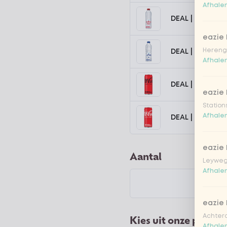
Afhalen
DEAL | Chaudf
eazie
Hereng
DEAL | Chaudf
Afhalen
DEAL | Coca-Co
eazie
Station
Afhalen
DEAL | Coca-Co
eazie
Aantal
Leyweg
Afhalen
eazie
Achtero
Kies uit onze popula
Afhalen