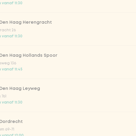
 vanaf 11:30
ontaine rood
 Den Haag Herengracht
racht 26
ontaine blauw
 vanaf 11:30
la zero 33cl
 Den Haag Hollands Spoor
sweg 136
 vanaf 11:45
la regular 33cl
 Den Haag Leyweg
 761
 vanaf 11:30
 Dordrecht
m 69-71
irste drankjes
 vanaf 12:00