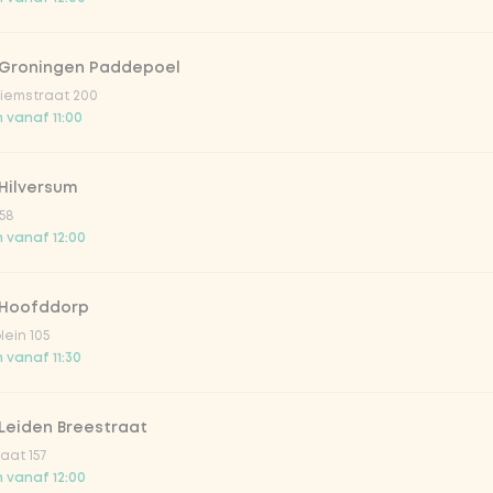
lar 33cl
 Groningen Paddepoel
iemstraat 200
 vanaf 11:00
o 33cl
Hilversum
onade tropical lychee
58
 vanaf 12:00
iced tea
 Hoofddorp
ion fruit
lein 105
 vanaf 11:30
er & dragon Fruit
Leiden Breestraat
aat 157
la zero zero 33cl
 vanaf 12:00