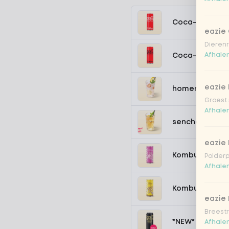
Coca-Cola regu
eazie
Dierenr
Afhalen
Coca-Cola zer
eazie 
homemade lem
Groest 
Afhalen
sencha peach 
eazie
Kombucha pass
Polderp
Afhalen
Kombucha ging
eazie 
Breestr
*NEW* Coca-Co
Afhalen