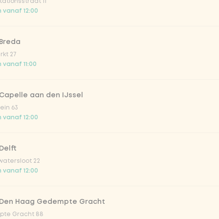
ationsstraat 11
 vanaf 12:00
terde sesam dressing
 Breda
 citrus-sojadressing
kt 27
 vanaf 11:00
Capelle aan den IJssel
ing
ein 63
 vanaf 12:00
essing
Delft
atersloot 22
 vanaf 12:00
je
 Den Haag Gedempte Gracht
atural lemonade lemon garden
te Gracht 88