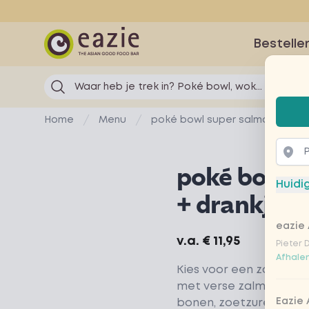
Eazie
Bestelle
Waar heb je trek in? Poké bowl, wok...
Selec
Home
Menu
poké bowl super salmon + dran
poké bowl 
Huidi
+ drankje
eazie 
Product information
v.a.
€ 11,95
Pieter 
Afhalen
Kies voor een zomerse
met verse zalm, avoc
Eazie
bonen, zoetzure rode