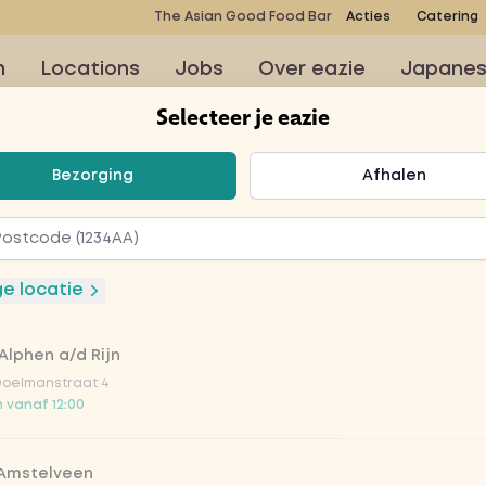
The Asian Good Food Bar
Acties
Catering
n
Locations
Jobs
Over eazie
Japane
Selecteer je eazie
teer je eazie
Bezorging
Afhalen
kje
super salmon
ge locatie
Alphen a/d Rijn
Doelmanstraat 4
 vanaf 12:00
 lunch met de poké bowl
ado, wakame, edamame
 Amstelveen
kool, komkommer,