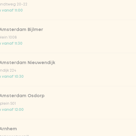
pura crisps en dressing
ndtweg 20-22
 vanaf 11:00
rankje naar keuze.
 Amsterdam Bijlmer
Vega / 
plein 1008
 vanaf 11:30
 Amsterdam Nieuwendijk
dijk 224
 vanaf 10:30
 & sticky)
 Amsterdam Osdorp
lein 501
 vanaf 12:00
essing
 Arnhem