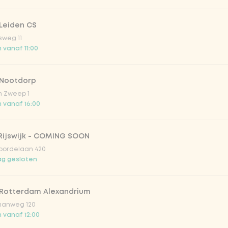
Leiden CS
picy mango
sweg 11
 vanaf 11:00
trawberry
 Nootdorp
atural
n Zweep 1
 vanaf 16:00
Rijswijk - COMING SOON
oordelaan 420
g gesloten
 Rotterdam Alexandrium
anweg 120
 vanaf 12:00
Toevoegen aan winkelmand
-
€ 11,95