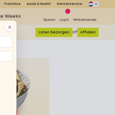
Franchise
eazie & Health
klantenservice
se Weeks
Sparen
Log In
Winkelmandje
Close
of
Laten bezorgen
Afhalen