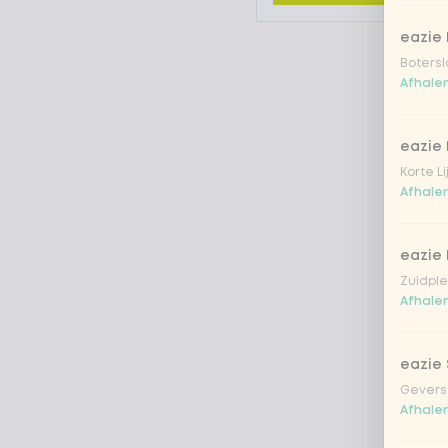
eazie
Botersl
Afhalen
eazie 
Korte L
Afhalen
eazie
Zuidple
Afhalen
eazie
Gevers
Afhalen