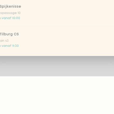
Spijkenisse
ispassage 10
 vanaf 10:00
Tilburg CS
an 43
 vanaf 11:30
Utrecht CS
splein 2
 vanaf 11:00
 Utrecht Leidsche Rijn - COMING SOON
plein 1
g gesloten