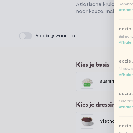
Aziatische kruiden, tem
Rembra
Afhalen
naar keuze. Inclusief d
eazie
Product filters
Voedingswaarden
Bijlmer
Afhalen
eazie
Kies je basis
Nieuwen
Afhalen
sushirijst (soft
eazie
Osdorpp
Kies je dressing
Afhalen
Vietnamese dr
eazie