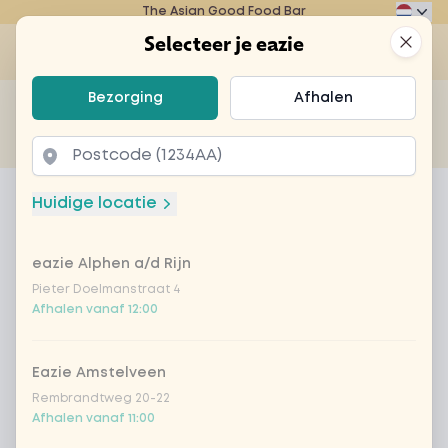
The Asian Good Food Bar
Eazie
Clos
Selecteer je eazie
Op
Selecteer je eazie
Bezorging
Afhalen
Zoek bijvoorbeeld naar vegetarisch of poké bowl...
of
Laten bezorgen
Afhalen
Home
Menu
gyoza veggie
Huidige locatie
gyoza veggie
eazie Alphen a/d Rijn
Product information
Vegan Japanse dumplings, 4 stuks
Pieter Doelmanstraat 4
Afhalen vanaf 12:00
Eazie Amstelveen
Rembrandtweg 20-22
Afhalen vanaf 11:00