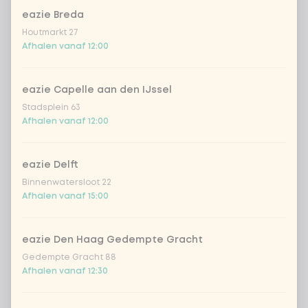
eazie Breda
Kies uit onze populairste drankjes
Houtmarkt 27
Afhalen vanaf 12:00
Coca-Cola regular 33cl
+ € 2,79
eazie Capelle aan den IJssel
Coca-Cola zero 33cl
+ € 2,79
Stadsplein 63
Afhalen vanaf 12:00
homemade lemonade tropical
+
€ 4,49
lychee
eazie Delft
sencha peach iced tea
+ € 4,49
Binnenwatersloot 22
Afhalen vanaf 15:00
Kombucha passion fruit
+ € 4,49
eazie Den Haag Gedempte Gracht
Kombucha ginger & dragon
+
€ 4,49
Gedempte Gracht 88
Fruit
Afhalen vanaf 12:30
*NEW* Coca-Cola zero zero 33cl
+ € 2,79