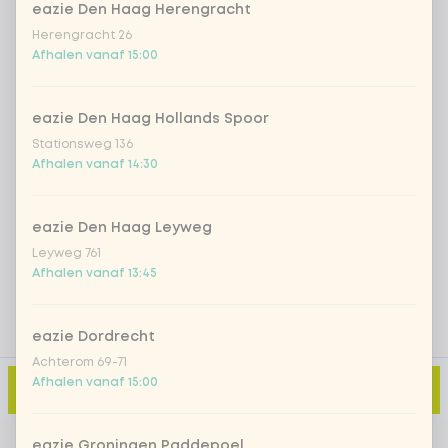
eazie Den Haag Herengracht
Iced matcha spicy mango
+ € 5,49
Herengracht 26
Afhalen vanaf 15:00
Iced matcha strawberry
+ € 5,49
eazie Den Haag Hollands Spoor
Stationsweg 136
Iced matcha natural
+ € 5,49
Afhalen vanaf 14:30
Voeg opmerking toe
eazie Den Haag Leyweg
Leyweg 761
Afhalen vanaf 13:45
eazie Dordrecht
Achterom 69-71
Afhalen vanaf 15:00
Toevoegen aan winkelmand
-
€ 4,49
eazie Groningen Paddepoel