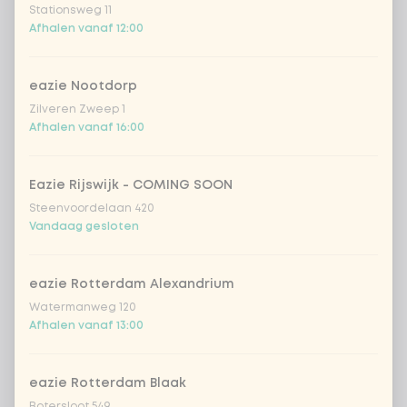
Chicken Saté (h) | Ramen
+
Stationsweg 11
€ 0,49
noedels
Afhalen vanaf 12:00
Sweet-sour | Ramen noedels
+ € 0,49
eazie Nootdorp
Zilveren Zweep 1
Tofu Teriyaki | Udon noedels
+
€ 0,49
Afhalen vanaf 16:00
(vegan)
Kies Kids meal 2
Eazie Rijswijk - COMING SOON
0 van 1 gekozen
Steenvoordelaan 420
Vandaag gesloten
Chicken Teriyaki | Rijst
eazie Rotterdam Alexandrium
Chicken Saté (h) | Rijst
Watermanweg 120
Afhalen vanaf 13:00
Sweet-sour | Rijst
eazie Rotterdam Blaak
Tofu Teriyaki | Rijst (vegan)
Botersloot 549