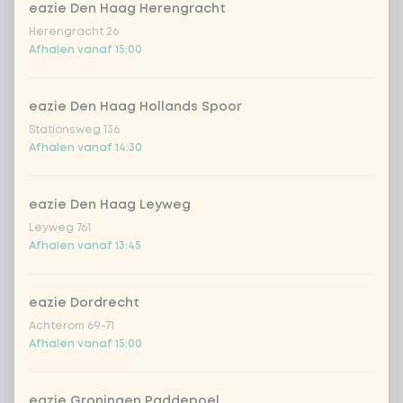
eazie Den Haag Herengracht
Herengracht 26
Kies gerecht 2
0 van 1 gekozen
Afhalen vanaf 15:00
Chicken saté (h) | Rijst
eazie Den Haag Hollands Spoor
Stationsweg 136
Chicken Teriyaki | Rijst
Afhalen vanaf 14:30
Chicken Black Chili | Rijst
eazie Den Haag Leyweg
Leyweg 761
Afhalen vanaf 13:45
Tofu Teriyaki | Rijst (vegan)
Chicken saté (h) | Udon noedels
+ € 1,19
eazie Dordrecht
Achterom 69-71
Afhalen vanaf 15:00
Chicken Teriyaki | Udon noedels
+ € 1,19
Chicken Black Chili | Udon
+
eazie Groningen Paddepoel