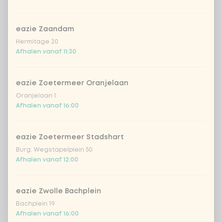
eazie Zaandam
Kies uit onze populairste drankjes
Hermitage 20
Afhalen vanaf 11:30
Coca-Cola regular 33cl
+ € 2,79
eazie Zoetermeer Oranjelaan
Coca-Cola zero 33cl
+ € 2,79
Oranjelaan 1
Afhalen vanaf 16:00
homemade lemonade tropical
+
€ 4,49
lychee
eazie Zoetermeer Stadshart
sencha peach iced tea
+ € 4,49
Burg. Wegstapelplein 50
Afhalen vanaf 12:00
Kombucha passion fruit
+ € 4,49
eazie Zwolle Bachplein
Kombucha ginger & dragon
+
€ 4,49
Fruit
Bachplein 19
Afhalen vanaf 16:00