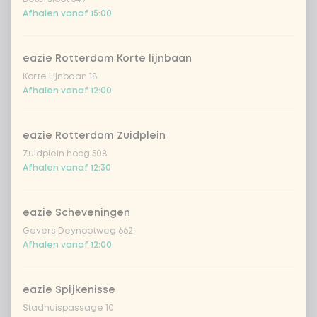
Afhalen vanaf 15:00
Chicken Teriyaki | Ramen noedels
+ € 0,49
eazie Rotterdam Korte lijnbaan
Chicken Saté (h) | Ramen
+
€ 0,49
noedels
Korte Lijnbaan 18
Afhalen vanaf 12:00
Sweet-sour | Ramen noedels
+ € 0,49
eazie Rotterdam Zuidplein
Tofu Teriyaki | Udon noedels
+
€ 0,49
Zuidplein hoog 508
(vegan)
Afhalen vanaf 12:30
Kies je warme bites (2 incl.)
0 van 2 gekozen
eazie Scheveningen
Gevers Deynootweg 662
gyoza chicken (4st.)
Afhalen vanaf 12:00
Gyoza veggie (4st.)
eazie Spijkenisse
Stadhuispassage 10