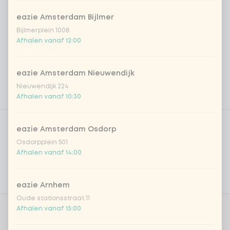
eazie Amsterdam Bijlmer
Bijlmerplein 1008
Afhalen vanaf 12:00
eazie Amsterdam Nieuwendijk
Nieuwendijk 224
Afhalen vanaf 10:30
Product filters
Vega / Vegan
eazie Amsterdam Osdorp
Allergenen
Osdorpplein 501
Afhalen vanaf 14:00
Persoonlijke doelen
Voedingswaarden
eazie Arnhem
Oude stationsstraat 11
Afhalen vanaf 15:00
Kies gerecht 1
0 van 1 gekozen