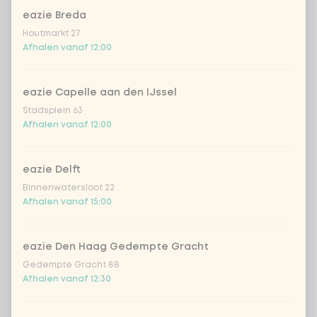
eazie Breda
Chicken saté (h) | Rijst
Houtmarkt 27
Afhalen vanaf 12:00
Chicken Teriyaki | Rijst
eazie Capelle aan den IJssel
Chicken Black Chili | Rijst
Stadsplein 63
Afhalen vanaf 12:00
Tofu Teriyaki | Rijst (vegan)
eazie Delft
Chicken saté (h) | Udon noedels
+ € 1,19
Binnenwatersloot 22
Afhalen vanaf 15:00
Chicken Teriyaki | Udon noedels
+ € 1,19
eazie Den Haag Gedempte Gracht
Chicken Black Chili | Udon
+
Gedempte Gracht 88
€ 1,19
noedels
Afhalen vanaf 12:30
Tofu Teriyaki | Udon noedels
+
€ 1,19
(vegan)