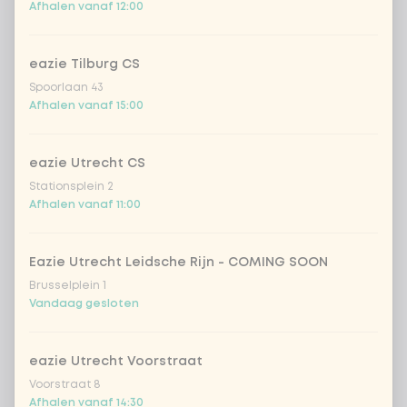
Karaage crispy chicken (6st.)
Afhalen vanaf 12:00
eazie Tilburg CS
Kies je ice cream XL
0 van 1 gekozen
Spoorlaan 43
Afhalen vanaf 15:00
Happy Pistachio (XL Ice Cream)
eazie Utrecht CS
Cookie dough (XL Ice Cream)
Stationsplein 2
Afhalen vanaf 11:00
Edamame boontjes met zeezout
0 van 1 gekozen
Eazie Utrecht Leidsche Rijn - COMING SOON
2x Edamame met zeezout
Brusselplein 1
Vandaag gesloten
Aantal
eazie Utrecht Voorstraat
Voorstraat 8
Afhalen vanaf 14:30