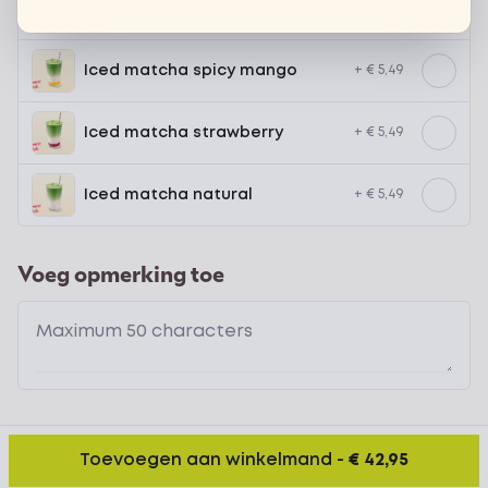
*NEW* Coca-Cola zero zero 33cl
+ € 2,79
Iced matcha spicy mango
+ € 5,49
Iced matcha strawberry
+ € 5,49
Iced matcha natural
+ € 5,49
Voeg opmerking toe
Toevoegen aan winkelmand
-
€ 42,95