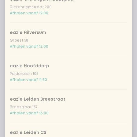
€ 1,19
noedels
Dierenriemstraat 200
Afhalen vanaf 12:00
Tofu Teriyaki | Udon noedels
+
€ 1,19
(vegan)
eazie Hilversum
Kies Kids meal 1
0 van 1 gekozen
Groest 58
Afhalen vanaf 12:00
Chicken Teriyaki | Rijst
eazie Hoofddorp
Chicken Saté (h) | Rijst
Polderplein 105
Afhalen vanaf 11:30
Sweet-sour | Rijst
eazie Leiden Breestraat
Breestraat 157
Tofu Teriyaki | Rijst (vegan)
Afhalen vanaf 16:00
Chicken Teriyaki | Ramen noedels
+ € 0,49
eazie Leiden CS