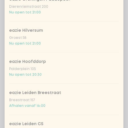
Dierenriemstraat 200
homemade lemonade tropical
+
Nu open tot 21:00
€ 4,49
lychee
sencha peach iced tea
+ € 4,49
eazie Hilversum
Groest 58
Nu open tot 21:00
Kombucha passion fruit
+ € 4,49
Kombucha ginger & dragon
+
eazie Hoofddorp
€ 4,49
Fruit
Polderplein 105
Nu open tot 20:30
*NEW* Coca-Cola zero zero 33cl
+ € 2,79
eazie Leiden Breestraat
Iced matcha spicy mango
+ € 5,49
Breestraat 157
Afhalen vanaf 16:00
Iced matcha strawberry
+ € 5,49
eazie Leiden CS
Iced matcha natural
+ € 5,49