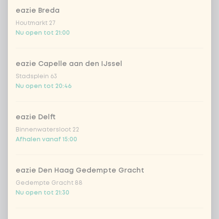
Topping mix
eazie Breda
Houtmarkt 27
topping mix
Nu open tot 21:00
Wil je er gratis verse chilipeper
eazie Capelle aan den IJssel
0 van 1
gekozen
bij?
Stadsplein 63
Nu open tot 20:46
gratis verse chilipeper
eazie Delft
geen verse chilipeper
Binnenwatersloot 22
Afhalen vanaf 15:00
Garlic cashew nuts
0 van 1 gekozen
eazie Den Haag Gedempte Gracht
Gedempte Gracht 88
cashewnoten
Nu open tot 21:30