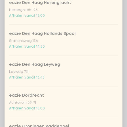
eazie Den Haag Herengracht
Kies je Vietnamese drankje
0 van 1 gekozen
Herengracht 26
Afhalen vanaf 15:00
Homemade Lemonade Watermelon
eazie Den Haag Hollands Spoor
Homemade Lemonade Tropical Lychee
Stationsweg 136
Afhalen vanaf 14:30
Aantal
eazie Den Haag Leyweg
Leyweg 761
Afhalen vanaf 13:45
Kies uit onze populairste drankjes
eazie Dordrecht
Achterom 69-71
Coca-Cola regular 33cl
+ € 2,79
Afhalen vanaf 15:00
Coca-Cola zero 33cl
+ € 2,79
eazie Groningen Paddepoel