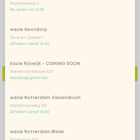
Stationsweg 11
Nu open tot 21:30
Voeg opmerking toe
eazie Nootdorp
Zilveren Zweep 1
Afhalen vanaf 16:00
Eazie Rijswijk - COMING SOON
Steenvoordelaan 420
Toevoegen aan winkelmand
-
€ 13,99
Vandaag gesloten
eazie Rotterdam Alexandrium
Watermanweg 120
Afhalen vanaf 13:00
eazie Rotterdam Blaak
Botersloot 549