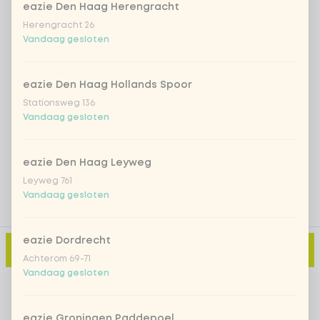
eazie Den Haag Herengracht
Herengracht 26
Iced matcha strawberry
+ € 5,49
Vandaag gesloten
Iced matcha natural
+ € 5,49
eazie Den Haag Hollands Spoor
Stationsweg 136
Vandaag gesloten
Voeg opmerking toe
eazie Den Haag Leyweg
Leyweg 761
Vandaag gesloten
eazie Dordrecht
Toevoegen aan winkelmand
-
€ 3,49
Achterom 69-71
Vandaag gesloten
eazie Groningen Paddepoel