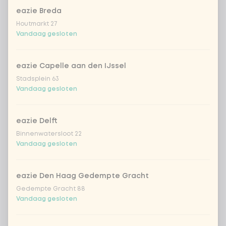
eazie Breda
Coca-Cola regular 33cl
+ € 2,79
Houtmarkt 27
Vandaag gesloten
Coca-Cola zero 33cl
+ € 2,79
eazie Capelle aan den IJssel
homemade lemonade tropical
+
Stadsplein 63
€ 4,49
lychee
Vandaag gesloten
sencha peach iced tea
+ € 4,49
eazie Delft
Binnenwatersloot 22
Kombucha passion fruit
+ € 4,49
Vandaag gesloten
Kombucha ginger & dragon
+
€ 4,49
Fruit
eazie Den Haag Gedempte Gracht
Gedempte Gracht 88
*NEW* Coca-Cola zero zero 33cl
+ € 2,79
Vandaag gesloten
Iced matcha spicy mango
+ € 5,49