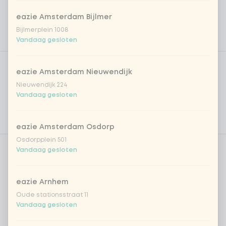
eazie Amsterdam Bijlmer
Bijlmerplein 1008
Vandaag gesloten
Product filters
Vega / Vegan
eazie Amsterdam Nieuwendijk
Allergenen
Nieuwendijk 224
Vandaag gesloten
Persoonlijke doelen
Voedingswaarden
eazie Amsterdam Osdorp
Osdorpplein 501
Vandaag gesloten
Aantal
eazie Arnhem
Oude stationsstraat 11
Vandaag gesloten
Kies uit onze populairste drankjes