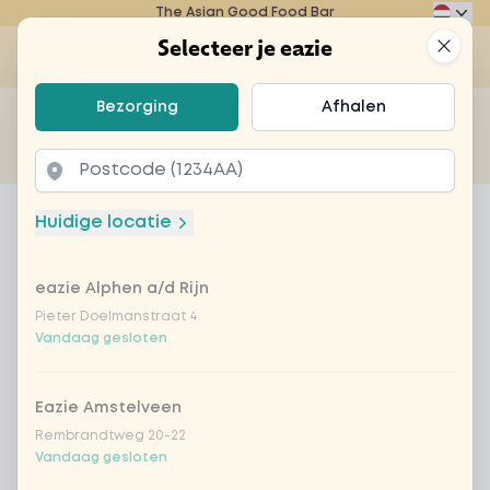
The Asian Good Food Bar
Eazie
Clos
Selecteer je eazie
Op
Selecteer je eazie
Bezorging
Afhalen
Zoek bijvoorbeeld naar vegetarisch of poké bowl...
of
Laten bezorgen
Afhalen
Home
Menu
Fanta orange 33cl
Huidige locatie
Fanta orange 33cl
eazie Alphen a/d Rijn
Product information
Pieter Doelmanstraat 4
Vandaag gesloten
Eazie Amstelveen
Rembrandtweg 20-22
Vandaag gesloten