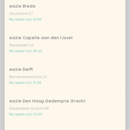
eazie Breda
Wil je gratis bosui erbij?
0 van 1 gekozen
Houtmarkt 27
Nu open tot 21:00
gratis bosui
eazie Capelle aan den IJssel
geen bosui
Stadsplein 63
Nu open tot 20:45
Aantal
eazie Delft
Binnenwatersloot 22
Nu open tot 21:30
Kies uit onze populairste drankjes
eazie Den Haag Gedempte Gracht
Gedempte Gracht 88
Nu open tot 22:00
Coca-Cola regular 33cl
+ € 2,79