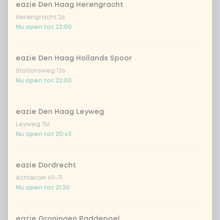
Coca-Cola zero 33cl
+ € 2,79
eazie Den Haag Herengracht
Herengracht 26
homemade lemonade tropical
+
Nu open tot 22:00
€ 4,49
lychee
eazie Den Haag Hollands Spoor
sencha peach iced tea
+ € 4,49
Stationsweg 136
Nu open tot 22:00
Kombucha passion fruit
+ € 4,49
Kombucha ginger & dragon
+
eazie Den Haag Leyweg
€ 4,49
Fruit
Leyweg 761
Nu open tot 20:45
*NEW* Coca-Cola zero zero 33cl
+ € 2,79
eazie Dordrecht
Iced matcha spicy mango
+ € 5,49
Achterom 69-71
Nu open tot 21:30
Iced matcha strawberry
+ € 5,49
eazie Groningen Paddepoel