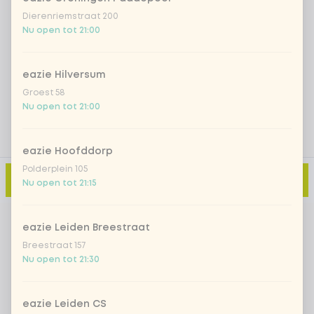
Iced matcha natural
+ € 5,49
Dierenriemstraat 200
Nu open tot 21:00
Voeg opmerking toe
eazie Hilversum
Groest 58
Nu open tot 21:00
eazie Hoofddorp
Polderplein 105
Toevoegen aan winkelmand
-
€ 13,99
Nu open tot 21:15
eazie Leiden Breestraat
Breestraat 157
Nu open tot 21:30
eazie Leiden CS