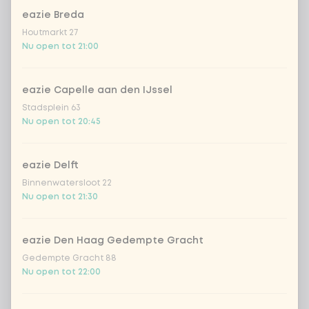
eazie Breda
Kies uit onze populairste drankjes
Houtmarkt 27
Nu open tot 21:00
Coca-Cola regular 33cl
+ € 2,79
eazie Capelle aan den IJssel
Coca-Cola zero 33cl
+ € 2,79
Stadsplein 63
Nu open tot 20:45
homemade lemonade tropical
+
€ 4,49
lychee
eazie Delft
sencha peach iced tea
+ € 4,49
Binnenwatersloot 22
Nu open tot 21:30
Kombucha passion fruit
+ € 4,49
eazie Den Haag Gedempte Gracht
Kombucha ginger & dragon
+
€ 4,49
Gedempte Gracht 88
Fruit
Nu open tot 22:00
*NEW* Coca-Cola zero zero 33cl
+ € 2,79