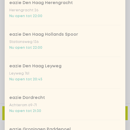
eazie Den Haag Herengracht
Iced matcha spicy mango
+ € 5,49
Herengracht 26
Nu open tot 22:00
Iced matcha strawberry
+ € 5,49
eazie Den Haag Hollands Spoor
Stationsweg 136
Iced matcha natural
+ € 5,49
Nu open tot 22:00
Voeg opmerking toe
eazie Den Haag Leyweg
Leyweg 761
Nu open tot 20:45
eazie Dordrecht
Achterom 69-71
Nu open tot 21:30
Toevoegen aan winkelmand
-
€ 4,49
eazie Groningen Paddepoel