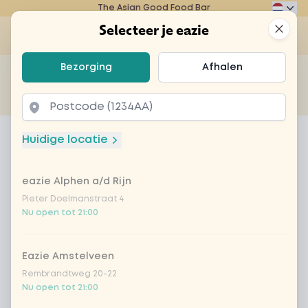
The Asian Good Food Bar
Eazie
Clos
Selecteer je eazie
Op
Selecteer je eazie
Bezorging
Afhalen
Zoek bijvoorbeeld naar vegetarisch of poké bowl...
of
Laten bezorgen
Afhalen
Home
Menu
Onigiri salmon
Huidige locatie
Onigiri salmon
eazie Alphen a/d Rijn
Product information
Heerlijke Japanse rijstsnack met zalm mayo
Pieter Doelmanstraat 4
Nu open tot 21:00
Eazie Amstelveen
Rembrandtweg 20-22
Nu open tot 21:00