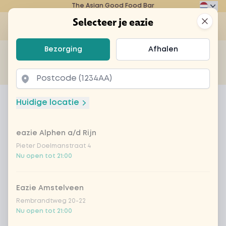
The Asian Good Food Bar
Eazie
Clos
Selecteer je eazie
Op
Selecteer je eazie
Bezorging
Afhalen
Zoek bijvoorbeeld naar vegetarisch of poké bowl...
of
Laten bezorgen
Afhalen
Home
Menu
onigiri teriyaki chicken
Huidige locatie
onigiri teriyaki chicken
eazie Alphen a/d Rijn
Product information
Heerlijke Japanse rijstsnack met stukjes chicken
teriyaki
Pieter Doelmanstraat 4
Nu open tot 21:00
Eazie Amstelveen
Rembrandtweg 20-22
Nu open tot 21:00