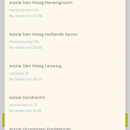
eazie Den Haag Herengracht
Herengracht 26
Nu open tot 22:00
Iced matcha spicy mango
+ € 5,49
Iced matcha strawberry
+ € 5,49
eazie Den Haag Hollands Spoor
Stationsweg 136
Nu open tot 22:00
Iced matcha natural
+ € 5,49
eazie Den Haag Leyweg
Voeg opmerking toe
Leyweg 761
Nu open tot 20:45
eazie Dordrecht
Achterom 69-71
Nu open tot 21:30
Toevoegen aan winkelmand
-
€ 4,49
eazie Groningen Paddepoel