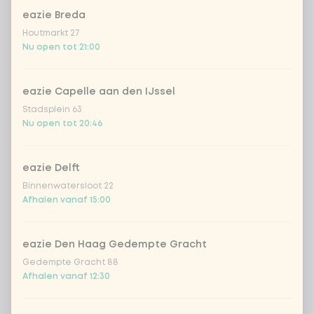
eazie Breda
Kombucha passion fruit
+ € 4,49
Houtmarkt 27
Nu open tot 21:00
Kombucha ginger & dragon
+
€ 4,49
Fruit
eazie Capelle aan den IJssel
*NEW* Coca-Cola zero zero 33cl
+ € 2,79
Stadsplein 63
Nu open tot 20:46
Iced matcha spicy mango
+ € 5,49
eazie Delft
Iced matcha strawberry
+ € 5,49
Binnenwatersloot 22
Afhalen vanaf 15:00
Iced matcha natural
+ € 5,49
eazie Den Haag Gedempte Gracht
Gedempte Gracht 88
Voeg opmerking toe
Afhalen vanaf 12:30