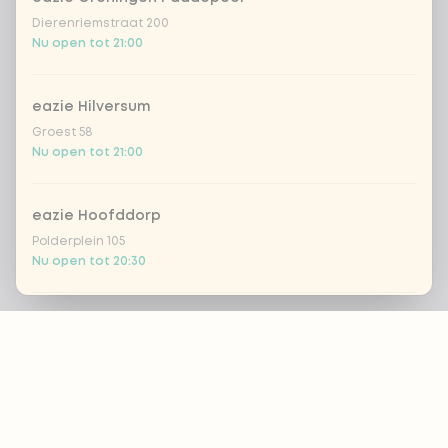
Dierenriemstraat 200
Nu open tot 21:00
eazie Hilversum
Groest 58
Nu open tot 21:00
eazie Hoofddorp
Polderplein 105
Nu open tot 20:30
Footer
eazie Leiden Breestraat
Breestraat 157
Afhalen vanaf 16:00
ALTIJD OP DE HOOGTE?
eazie Leiden CS