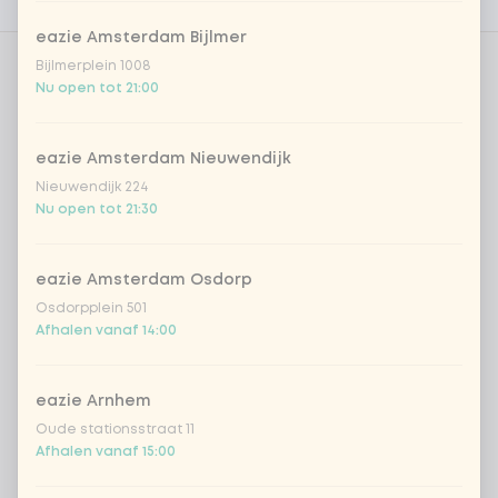
Voedingswaarden
eazie Amsterdam Bijlmer
Bijlmerplein 1008
Aantal
Nu open tot 21:00
eazie Amsterdam Nieuwendijk
Nieuwendijk 224
Nu open tot 21:30
Kies uit onze populairste drankjes
eazie Amsterdam Osdorp
Coca-Cola regular 33cl
+ € 2,79
Osdorpplein 501
Afhalen vanaf 14:00
Coca-Cola zero 33cl
+ € 2,79
homemade lemonade tropical
+
eazie Arnhem
€ 4,49
lychee
Oude stationsstraat 11
Afhalen vanaf 15:00
sencha peach iced tea
+ € 4,49