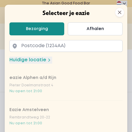
The Asian Good Food Bar
Eazie
Clos
Selecteer je eazie
Op
Selecteer je eazie
Bezorging
Afhalen
Zoek bijvoorbeeld naar vegetarisch of poké bowl...
of
Laten bezorgen
Afhalen
Home
Menu
Amaretto sour
Huidige locatie
Amaretto sour
eazie Alphen a/d Rijn
Product information
Amaretto | Bourbon | Citroensap | Suiker | Eiwit
Pieter Doelmanstraat 4
Nu open tot 21:00
Product filters
Vega / Vegan
Eazie Amstelveen
Allergenen
Rembrandtweg 20-22
Persoonlijke doelen
Nu open tot 21:00