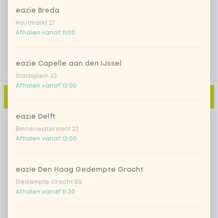
eazie Breda
Voeg opmerking toe
Houtmarkt 27
Afhalen vanaf 11:00
eazie Capelle aan den IJssel
Stadsplein 63
Afhalen vanaf 12:00
Toevoegen aan winkelmand
-
€ 7,50
eazie Delft
Binnenwatersloot 22
Afhalen vanaf 12:00
eazie Den Haag Gedempte Gracht
Gedempte Gracht 88
Afhalen vanaf 11:30