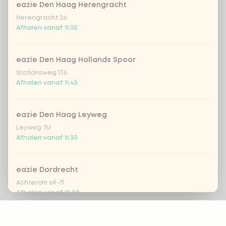
eazie Den Haag Herengracht
Herengracht 26
Afhalen vanaf 11:30
eazie Den Haag Hollands Spoor
Stationsweg 136
Afhalen vanaf 11:45
eazie Den Haag Leyweg
Leyweg 761
Afhalen vanaf 11:30
eazie Dordrecht
Achterom 69-71
Afhalen vanaf 12:00
Footer
eazie Groningen Paddepoel