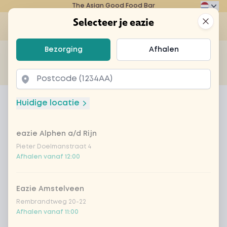
The Asian Good Food Bar
Eazie
Clos
Selecteer je eazie
Op
Selecteer je eazie
Bezorging
Afhalen
Zoek bijvoorbeeld naar vegetarisch of poké bowl...
of
Laten bezorgen
Afhalen
Home
Menu
Pina colada virgin
Huidige locatie
Pina colada virgin
eazie Alphen a/d Rijn
Product information
Ananas | Kokosmelk en room | spirit 0% alcohol
Pieter Doelmanstraat 4
Afhalen vanaf 12:00
Eazie Amstelveen
Rembrandtweg 20-22
Afhalen vanaf 11:00