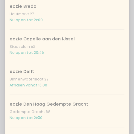
eazie Breda
Houtmarkt 27
Kies uit onze populairste drankjes
Nu open tot 21:00
Coca-Cola regular 33cl
+ € 2,79
eazie Capelle aan den IJssel
Stadsplein 63
Coca-Cola zero 33cl
+ € 2,79
Nu open tot 20:46
homemade lemonade tropical
+
€ 4,49
lychee
eazie Delft
Binnenwatersloot 22
sencha peach iced tea
+ € 4,49
Afhalen vanaf 15:00
Kombucha passion fruit
+ € 4,49
eazie Den Haag Gedempte Gracht
Gedempte Gracht 88
Kombucha ginger & dragon
+
Nu open tot 21:30
€ 4,49
Fruit
*NEW* Coca-Cola zero zero 33cl
+ € 2,79