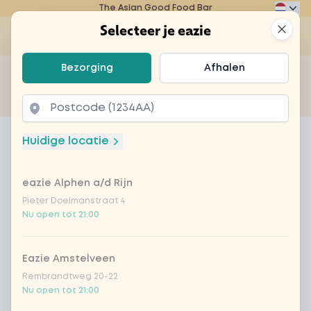
The Asian Good Food Bar
Eazie
Clos
Selecteer je eazie
Op
Selecteer je eazie
Bezorging
Afhalen
Zoek bijvoorbeeld naar vegetarisch of poké bowl...
of
Laten bezorgen
Afhalen
Home
Menu
Paloma
Huidige locatie
Paloma
eazie Alphen a/d Rijn
Product information
Seedlip 0% | vanilla | passionfruit | lemon | egg
white
Pieter Doelmanstraat 4
Nu open tot 21:00
Eazie Amstelveen
Rembrandtweg 20-22
Nu open tot 21:00