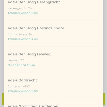
eazie Den Haag Herengracht
Herengracht 26
Afhalen vanaf 15:00
Iced matcha spicy mango
+ € 5,49
Iced matcha strawberry
+ € 5,49
eazie Den Haag Hollands Spoor
Stationsweg 136
Afhalen vanaf 14:30
Iced matcha natural
+ € 5,49
eazie Den Haag Leyweg
Voeg opmerking toe
Leyweg 761
Nu open tot 20:45
eazie Dordrecht
Achterom 69-71
Afhalen vanaf 15:00
Toevoegen aan winkelmand
-
€ 11,00
eazie Groningen Paddepoel