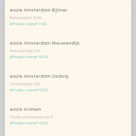
Voedingswaarden
eazie Amsterdam Bijlmer
Bijlmerplein 1008
Aantal
Afhalen vanaf 11:30
eazie Amsterdam Nieuwendijk
Nieuwendijk 224
Afhalen vanaf 10:30
Kies uit onze populairste drankjes
eazie Amsterdam Osdorp
Coca-Cola regular 33cl
+ € 2,79
Osdorpplein 501
Afhalen vanaf 12:00
Coca-Cola zero 33cl
+ € 2,79
homemade lemonade tropical
+
eazie Arnhem
€ 4,49
lychee
Oude stationsstraat 11
Afhalen vanaf 12:00
sencha peach iced tea
+ € 4,49