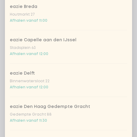
eazie Breda
Kombucha passion fruit
+ € 4,49
Houtmarkt 27
Afhalen vanaf 11:00
Kombucha ginger & dragon
+
€ 4,49
Fruit
eazie Capelle aan den IJssel
*NEW* Coca-Cola zero zero 33cl
+ € 2,79
Stadsplein 63
Afhalen vanaf 12:00
Iced matcha spicy mango
+ € 5,49
eazie Delft
Iced matcha strawberry
+ € 5,49
Binnenwatersloot 22
Afhalen vanaf 12:00
Iced matcha natural
+ € 5,49
eazie Den Haag Gedempte Gracht
Gedempte Gracht 88
Voeg opmerking toe
Afhalen vanaf 11:30