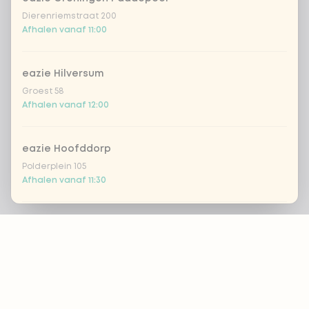
Dierenriemstraat 200
Afhalen vanaf 11:00
eazie Hilversum
Groest 58
Afhalen vanaf 12:00
eazie Hoofddorp
Polderplein 105
Afhalen vanaf 11:30
Footer
eazie Leiden Breestraat
Breestraat 157
Afhalen vanaf 12:00
ALTIJD OP DE HOOGTE?
eazie Leiden CS