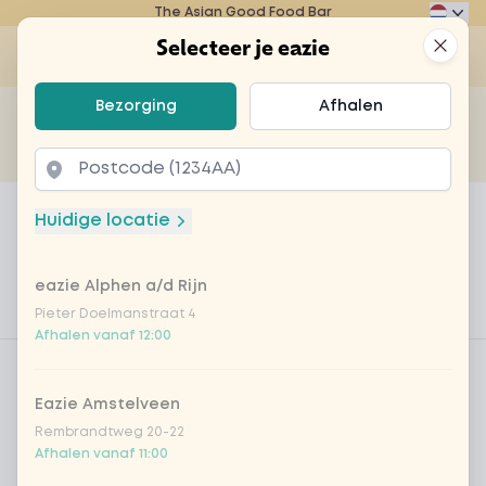
The Asian Good Food Bar
Eazie
Clos
Selecteer je eazie
Op
Selecteer je eazie
Bezorging
Afhalen
Zoek bijvoorbeeld naar vegetarisch of poké bowl...
of
Laten bezorgen
Afhalen
Home
Menu
Captain Kirk
Huidige locatie
Captain Kirk
eazie Alphen a/d Rijn
Product information
Tanquaray ten | indian fever tonic | red fruit
Pieter Doelmanstraat 4
Afhalen vanaf 12:00
Product filters
Vega / Vegan
Eazie Amstelveen
Allergenen
Rembrandtweg 20-22
Persoonlijke doelen
Afhalen vanaf 11:00