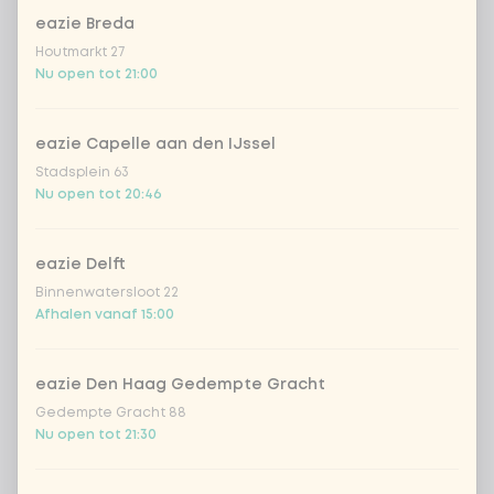
eazie Breda
udon noedels
+ € 1,19
Houtmarkt 27
Nu open tot 21:00
ramen volkoren noedels
+ € 1,19
eazie Capelle aan den IJssel
zero carb noedels
+ € 2,79
Stadsplein 63
Nu open tot 20:46
meewokken
+ € 0,79
eazie Delft
geen rijst / noedels (80g extra
Binnenwatersloot 22
groenten)
Afhalen vanaf 15:00
Kies je chicken of vegan loempia
0 van 1 gekozen
eazie Den Haag Gedempte Gracht
Gedempte Gracht 88
Vietnamese loempia vegan
Nu open tot 21:30