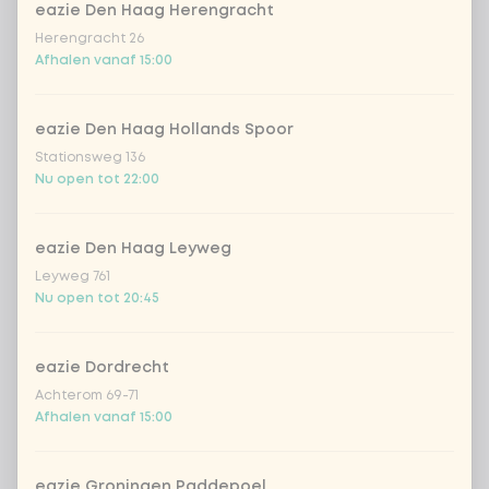
Vietnamese loempia chicken
eazie Den Haag Herengracht
Herengracht 26
Afhalen vanaf 15:00
Aantal
eazie Den Haag Hollands Spoor
Stationsweg 136
Nu open tot 22:00
Kies uit onze populairste drankjes
eazie Den Haag Leyweg
Coca-Cola regular 33cl
+ € 2,79
Leyweg 761
Nu open tot 20:45
Coca-Cola zero 33cl
+ € 2,79
eazie Dordrecht
homemade lemonade tropical
+
Achterom 69-71
€ 4,49
lychee
Afhalen vanaf 15:00
sencha peach iced tea
+ € 4,49
eazie Groningen Paddepoel