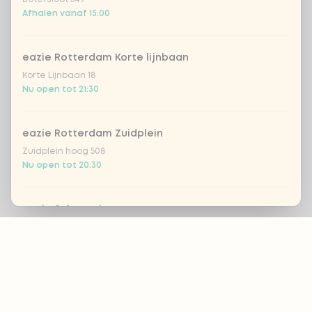
Afhalen vanaf 15:00
eazie Rotterdam Korte lijnbaan
Korte Lijnbaan 18
Nu open tot 21:30
eazie Rotterdam Zuidplein
Zuidplein hoog 508
Nu open tot 20:30
eazie Scheveningen
Footer
Gevers Deynootweg 662
Nu open tot 22:00
eazie Spijkenisse
ALTIJD OP DE HOOGTE?
Stadhuispassage 10