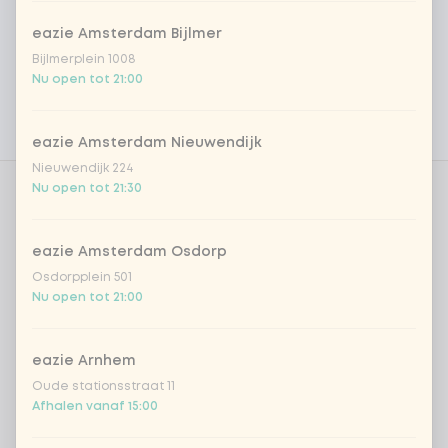
Product filters
Vega / Vegan
eazie Amsterdam Bijlmer
Allergenen
Bijlmerplein 1008
Nu open tot 21:00
Persoonlijke doelen
Voedingswaarden
eazie Amsterdam Nieuwendijk
Nieuwendijk 224
Nu open tot 21:30
Kies je rijst of noedels
0 van 1 gekozen
eazie Amsterdam Osdorp
gekookte rijst
Osdorpplein 501
Nu open tot 21:00
zilvervlies rijst
eazie Arnhem
sushirijst (soft & sticky)
+ € 0,59
Oude stationsstraat 11
Afhalen vanaf 15:00
ramen noedels
+ € 1,19