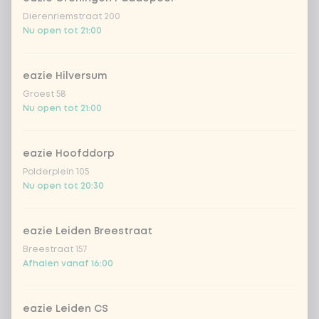
Dierenriemstraat 200
Kombucha passion fruit
+ € 4,49
Nu open tot 21:00
Kombucha ginger & dragon
+
€ 4,49
Fruit
eazie Hilversum
Groest 58
*NEW* Coca-Cola zero zero 33cl
+ € 2,79
Nu open tot 21:00
Iced matcha spicy mango
+ € 5,49
eazie Hoofddorp
Polderplein 105
Iced matcha strawberry
+ € 5,49
Nu open tot 20:30
Iced matcha natural
+ € 5,49
eazie Leiden Breestraat
Breestraat 157
Afhalen vanaf 16:00
Voeg opmerking toe
eazie Leiden CS