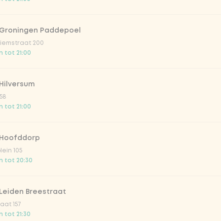
leet
 Groningen Paddepoel
O
iemstraat 200
 tot 21:00
Hilversum
58
 tot 21:00
 Hoofddorp
lein 105
irste drankjes
 tot 20:30
lar 33cl
Leiden Breestraat
aat 157
 tot 21:30
o 33cl