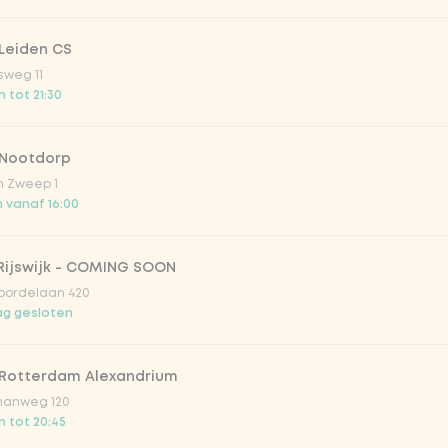
Leiden CS
onade tropical lychee
sweg 11
 tot 21:30
iced tea
 Nootdorp
n Zweep 1
ion fruit
 vanaf 16:00
er & dragon Fruit
Rijswijk - COMING SOON
oordelaan 420
g gesloten
la zero zero 33cl
 Rotterdam Alexandrium
picy mango
anweg 120
 tot 20:45