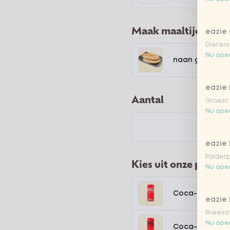
Maak maaltijd comp
eazie
Dierenr
Nu open
naan garlic
eazie 
Aantal
Groest 
Nu open
eazie
Polderp
Kies uit onze popula
Nu open
Coca-Cola regu
eazie 
Breestr
Nu open
Coca-Cola zer