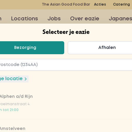
The Asian Good Food Bar
Acties
Catering
n
Locations
Jobs
Over eazie
Japane
Selecteer je eazie
teer je eazie
Bezorging
Afhalen
ken tikka
ge locatie
Alphen a/d Rijn
Doelmanstraat 4
 tot 21:00
en tikka masala met
t, rijst, sperziebonen,
 Amstelveen
a, ui en kikkererwten.