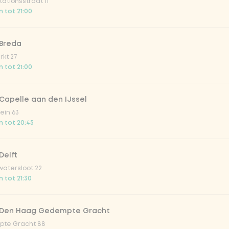
ationsstraat 11
s
 tot 21:00
 Breda
kt 27
 tot 21:00
n noedels
Capelle aan den IJssel
dels
ein 63
 tot 20:45
Delft
atersloot 22
oedels (80g extra groenten)
 tot 21:30
 Den Haag Gedempte Gracht
 met mango chutney
te Gracht 88