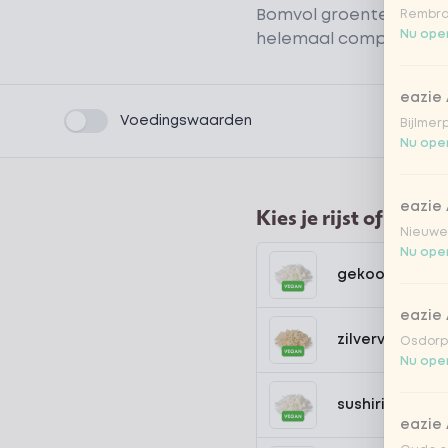
Bomvol groente dus! M
Rembra
Nu open
helemaal compleet m
eazie
Product filters
Voedingswaarden
Bijlmer
Nu open
eazie
Kies je rijst of noede
Nieuwen
Nu open
gekookte rijst
eazie
zilvervlies rijst
Osdorpp
Nu open
sushirijst (soft
eazie