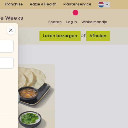
Franchise
eazie & Health
klantenservice
se Weeks
Sparen
Log In
Winkelmandje
Close
of
Laten bezorgen
Afhalen