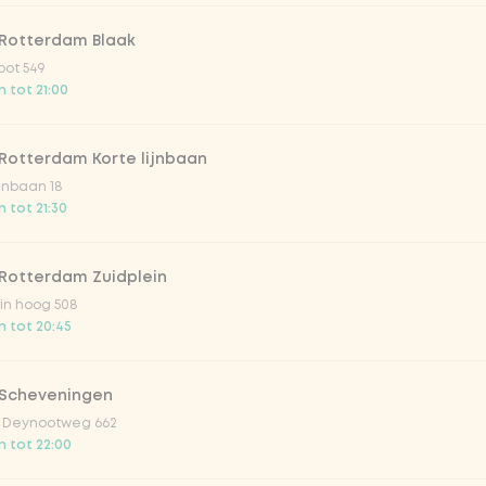
trawberry
 Rotterdam Blaak
oot 549
atural
 tot 21:00
Rotterdam Korte lijnbaan
ijnbaan 18
 tot 21:30
 Rotterdam Zuidplein
in hoog 508
 tot 20:45
Toevoegen aan winkelmand
-
€ 11,99
 Scheveningen
 Deynootweg 662
 tot 22:00