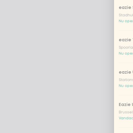
eazie 
Stadhu
Nu open
eazie 
Spoorla
Nu open
eazie 
Station
Nu open
Eazie
Brussel
Vandaa