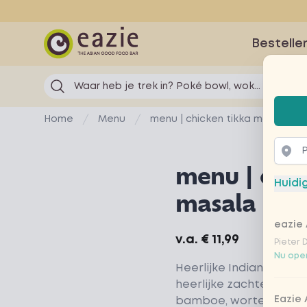
Eazie
Bestelle
Waar heb je trek in? Poké bowl, wok...
Selec
Home
Menu
menu | chicken tikka masala
menu | chic
Huidi
masala
eazie 
Product information
v.a.
€ 11,99
Pieter 
Nu open
Heerlijke Indian chick
heerlijke zachte kipfile
Eazie
bamboe, wortel, paprik