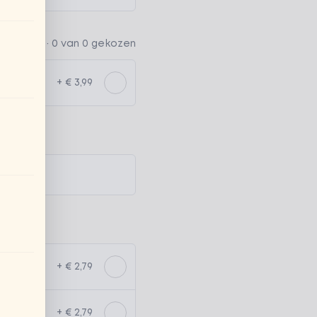
ptioneel ·
0 van 0 gekozen
+ € 3,99
+ € 2,79
+ € 2,79