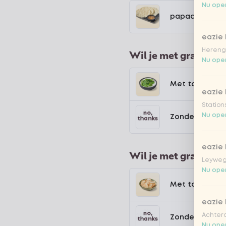
Nu open
papadum met 
eazie
Hereng
Wil je met gratis to
Nu open
Met topping y
eazie
Station
Nu open
Zonder toppin
eazie
Wil je met gratis to
Leyweg
Nu open
Met topping a
eazie
Achtero
Zonder toppin
Nu open