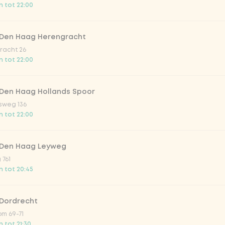
 tot 22:00
mango chutney
 Den Haag Herengracht
racht 26
pping yoghurt-koriander?
 tot 22:00
oghurt-koriander
 Den Haag Hollands Spoor
sweg 136
 tot 22:00
g yoghurt-koriander
 Den Haag Leyweg
pping amandel schaafsel?
 761
 tot 20:45
mandel schaafsel
 Dordrecht
m 69-71
g amandel schaafsel
 tot 21:30