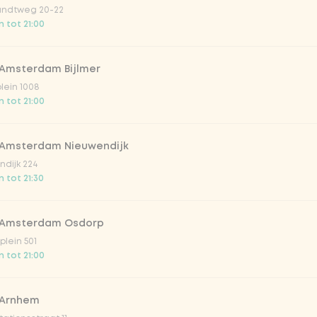
aak de maaltijd
ndtweg 20-22
 tot 21:00
et de papadum!
 Amsterdam Bijlmer
Vega / 
plein 1008
 tot 21:00
 Amsterdam Nieuwendijk
ls
dijk 224
 tot 21:30
 Amsterdam Osdorp
lein 501
 tot 21:00
 & sticky)
 Arnhem