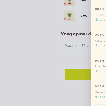
Iced matcha s
eazie
Botersl
Iced matcha n
Nu open
Voeg opmerking toe
eazie 
Korte L
Nu open
eazie
Zuidple
Nu open
eazie
Gevers
Nu open