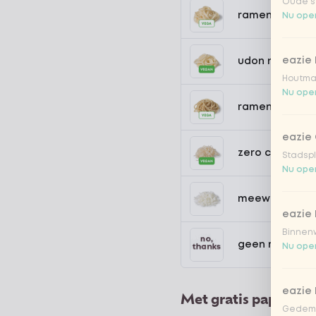
Oude st
ramen noedel
Nu open
eazie
udon noedels
Houtmar
Nu open
ramen volkore
eazie 
zero carb noe
Stadspl
Nu open
meewokken
eazie 
Binnenw
geen rijst / n
Nu open
eazie
Met gratis papadum
Gedemp