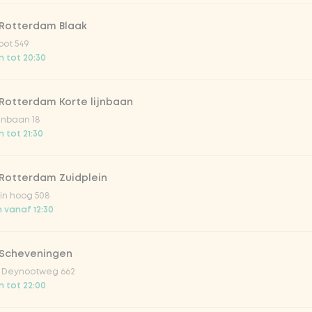
 Rotterdam Blaak
atural
oot 549
 tot 20:30
Rotterdam Korte lijnbaan
ijnbaan 18
 tot 21:30
 Rotterdam Zuidplein
in hoog 508
 vanaf 12:30
Toevoegen aan winkelmand
-
€ 11,99
 Scheveningen
 Deynootweg 662
 tot 22:00