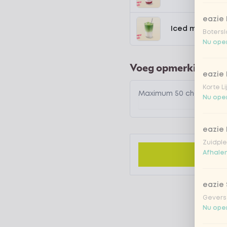
eazie
Iced matcha n
Botersl
Nu open
Voeg opmerking toe
eazie 
Korte L
Nu open
eazie
Zuidple
Afhalen
eazie
Gevers
Nu open