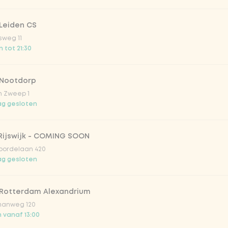
onade tropical lychee
Leiden CS
sweg 11
 tot 21:30
iced tea
 Nootdorp
ion fruit
n Zweep 1
g gesloten
er & dragon Fruit
Rijswijk - COMING SOON
oordelaan 420
la zero zero 33cl
g gesloten
picy mango
 Rotterdam Alexandrium
anweg 120
 vanaf 13:00
trawberry