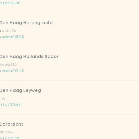
 tot 22:00
mango chutney
 Den Haag Herengracht
pping yoghurt-koriander?
racht 26
 vanaf 15:00
oghurt-koriander
 Den Haag Hollands Spoor
sweg 136
g yoghurt-koriander
 vanaf 12:45
 Den Haag Leyweg
pping amandel schaafsel?
 761
 tot 20:45
mandel schaafsel
 Dordrecht
g amandel schaafsel
m 69-71
 tot 21:30