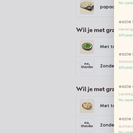
Nu open
papadum met 
eazie
Wil je met gratis to
Hereng
Afhalen
Met topping y
eazie
Station
Zonder toppin
Afhalen
eazie
Wil je met gratis to
Leyweg
Nu open
Met topping a
eazie
Zonder toppin
Achtero
Nu open