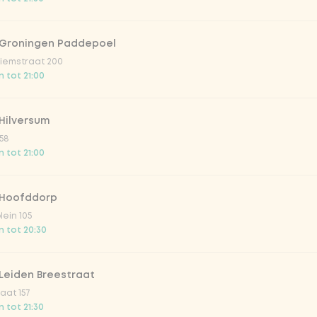
leet
O
 Groningen Paddepoel
iemstraat 200
 tot 21:00
Hilversum
58
 tot 21:00
 Hoofddorp
lein 105
irste drankjes
 tot 20:30
lar 33cl
Leiden Breestraat
aat 157
o 33cl
 tot 21:30