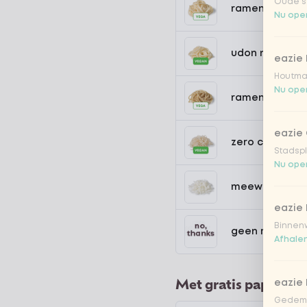
Oude st
ramen noedel
Nu open
udon noedels
eazie
Houtmar
Nu open
ramen volkore
eazie 
zero carb noe
Stadspl
Nu open
meewokken
eazie 
Binnenw
geen rijst / n
Afhalen
Met gratis papadum
eazie
Gedemp