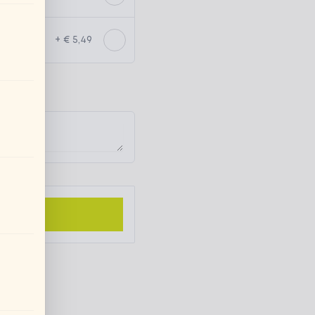
+ € 5,49