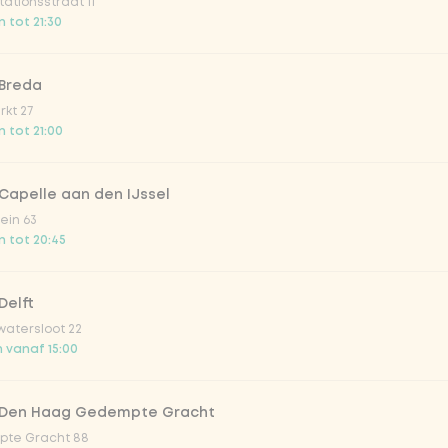
ationsstraat 11
s
 tot 21:30
 Breda
kt 27
 tot 21:00
n noedels
Capelle aan den IJssel
dels
ein 63
 tot 20:45
Delft
atersloot 22
oedels (80g extra groenten)
 vanaf 15:00
 met mango chutney
 Den Haag Gedempte Gracht
te Gracht 88