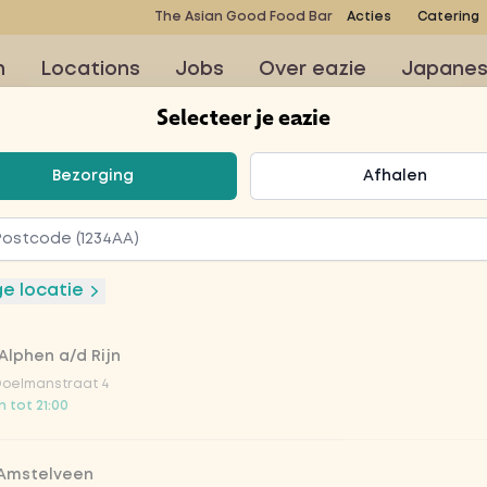
The Asian Good Food Bar
Acties
Catering
n
Locations
Jobs
Over eazie
Japane
Selecteer je eazie
teer je eazie
Bezorging
Afhalen
cken bombay
ge locatie
Alphen a/d Rijn
Doelmanstraat 4
 tot 21:00
bai curry met babymaïs,
mpignons, sperziebonen
 Amstelveen
jd helemaal compleet met