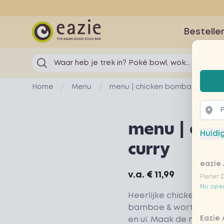
Eazie
Bestelle
Waar heb je trek in? Poké bowl, wok...
Selec
Home
Menu
menu | chicken bombay curry
menu | chi
Huidi
curry
eazie 
Product information
v.a.
€ 11,99
Pieter 
Nu open
Heerlijke chicken bom
bamboe & wortel, cha
Eazie
en ui. Maak de maalti