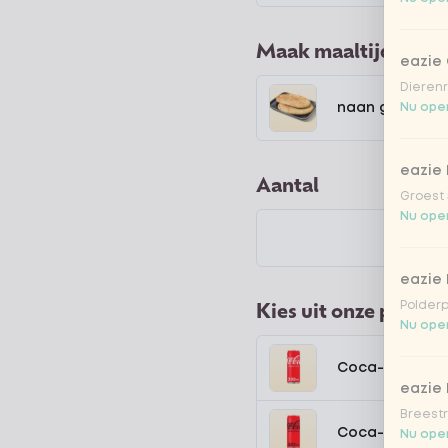
Maak maaltijd comp
eazie
Dierenr
naan garlic
Nu open
eazie 
Aantal
Groest 
Nu open
eazie
Polderp
Kies uit onze popula
Nu open
Coca-Cola regu
eazie 
Breestr
Coca-Cola zer
Nu open