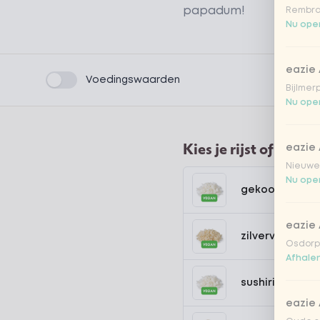
papadum!
Rembra
Nu open
eazie
Product filters
Voedingswaarden
Bijlmer
Nu open
Kies je rijst of noede
eazie
Nieuwen
Nu open
gekookte rijst
eazie
zilvervlies rijst
Osdorpp
Afhalen
sushirijst (soft
eazie