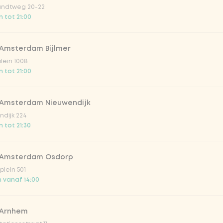
ndtweg 20-22
 tot 21:00
 Amsterdam Bijlmer
Vega / 
plein 1008
 tot 21:00
ls
 Amsterdam Nieuwendijk
dijk 224
 tot 21:30
 Amsterdam Osdorp
lein 501
 vanaf 14:00
 & sticky)
 Arnhem