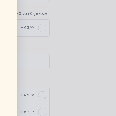
ptioneel ·
0 van 0 gekozen
+ € 3,99
+ € 2,79
+ € 2,79