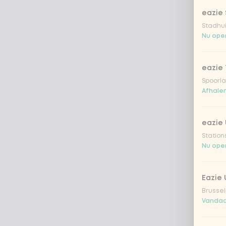
eazie 
Stadhu
Nu open
eazie 
Spoorla
Afhalen
eazie 
Station
Nu open
Eazie
Brussel
Vandaa