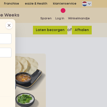
Franchise
eazie & Health
klantenservice
se Weeks
Sparen
Log In
Winkelmandje
Close
of
Laten bezorgen
Afhalen