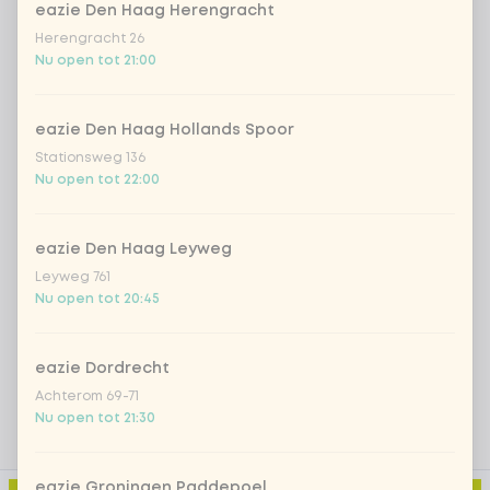
Fruit
eazie Den Haag Herengracht
Herengracht 26
*NEW* Coca-Cola zero zero 33cl
+ € 2,79
Nu open tot 21:00
Iced matcha spicy mango
+ € 5,49
eazie Den Haag Hollands Spoor
Stationsweg 136
Iced matcha strawberry
+ € 5,49
Nu open tot 22:00
Iced matcha natural
+ € 5,49
eazie Den Haag Leyweg
Leyweg 761
Nu open tot 20:45
Voeg opmerking toe
eazie Dordrecht
Achterom 69-71
Nu open tot 21:30
eazie Groningen Paddepoel