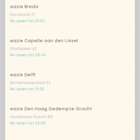
eazie Breda
Houtmarkt 27
Nu open tot 21:00
Kies uit onze populairste drankjes
eazie Capelle aan den IJssel
Coca-Cola regular 33cl
+ € 2,79
Stadsplein 63
Nu open tot 20:45
Coca-Cola zero 33cl
+ € 2,79
eazie Delft
homemade lemonade tropical
+
Binnenwatersloot 22
€ 4,49
lychee
Nu open tot 21:30
sencha peach iced tea
+ € 4,49
eazie Den Haag Gedempte Gracht
Gedempte Gracht 88
Kombucha passion fruit
+ € 4,49
Nu open tot 22:00
Kombucha ginger & dragon
+
€ 4,49