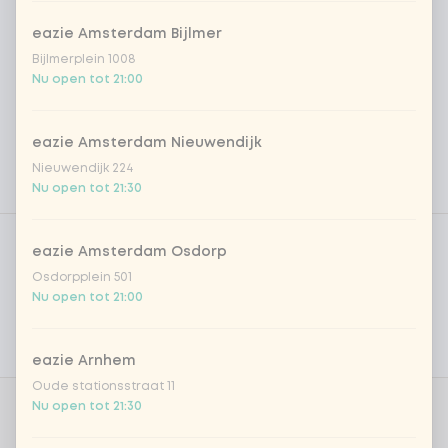
eazie Amsterdam Bijlmer
Bijlmerplein 1008
Nu open tot 21:00
eazie Amsterdam Nieuwendijk
Nieuwendijk 224
Nu open tot 21:30
Product filters
Vega / Vegan
eazie Amsterdam Osdorp
Allergenen
Osdorpplein 501
Nu open tot 21:00
Persoonlijke doelen
Voedingswaarden
eazie Arnhem
Oude stationsstraat 11
Nu open tot 21:30
Aantal