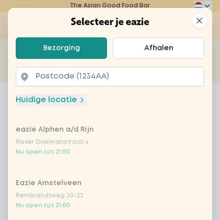
The Asian Good Food Bar
Eazie
Clos
Selecteer je eazie
Op
Selecteer je eazie
Bezorging
Afhalen
Zoek bijvoorbeeld naar vegetarisch of poké bowl...
of
Laten bezorgen
Afhalen
Home
Menu
Fresh Lemonade Watermelon
Huidige locatie
Fresh Lemonade Watermelon
eazie Alphen a/d Rijn
Product information
Proef met onze Fresh Lemonade Watermelon de
combinatie van zoete watermeloen, frisse
Pieter Doelmanstraat 4
Nu open tot 21:00
limonade en munt, wat zorgt voor een heerlijk
verfrissend drankje met een zachte zoete twist.
Eazie Amstelveen
Rembrandtweg 20-22
Nu open tot 21:00