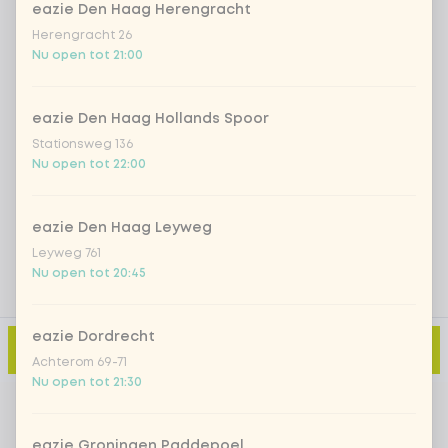
eazie Den Haag Herengracht
Herengracht 26
Iced matcha strawberry
+ € 5,49
Nu open tot 21:00
Iced matcha natural
+ € 5,49
eazie Den Haag Hollands Spoor
Stationsweg 136
Nu open tot 22:00
Voeg opmerking toe
eazie Den Haag Leyweg
Leyweg 761
Nu open tot 20:45
eazie Dordrecht
Toevoegen aan winkelmand
-
€ 2,79
Achterom 69-71
Nu open tot 21:30
eazie Groningen Paddepoel