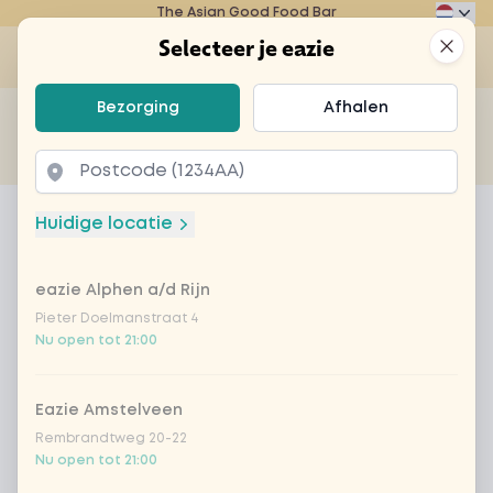
The Asian Good Food Bar
Eazie
Clos
Selecteer je eazie
Op
Selecteer je eazie
Bezorging
Afhalen
Zoek bijvoorbeeld naar vegetarisch of poké bowl...
of
Laten bezorgen
Afhalen
Home
Menu
Fanta cassis 33cl
Huidige locatie
Fanta cassis 33cl
eazie Alphen a/d Rijn
Product information
Pieter Doelmanstraat 4
Nu open tot 21:00
Eazie Amstelveen
Rembrandtweg 20-22
Nu open tot 21:00