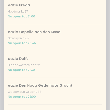
eazie Breda
Coca-Cola regular 33cl
+ € 2,79
Houtmarkt 27
Nu open tot 21:00
Coca-Cola zero 33cl
+ € 2,79
eazie Capelle aan den IJssel
homemade lemonade tropical
+
Stadsplein 63
€ 4,49
lychee
Nu open tot 20:45
sencha peach iced tea
+ € 4,49
eazie Delft
Binnenwatersloot 22
Kombucha passion fruit
+ € 4,49
Nu open tot 21:30
Kombucha ginger & dragon
+
€ 4,49
Fruit
eazie Den Haag Gedempte Gracht
Gedempte Gracht 88
*NEW* Coca-Cola zero zero 33cl
+ € 2,79
Nu open tot 22:00
Iced matcha spicy mango
+ € 5,49