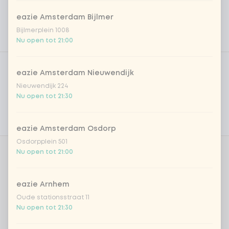
eazie Amsterdam Bijlmer
Bijlmerplein 1008
Nu open tot 21:00
Product filters
Vega / Vegan
eazie Amsterdam Nieuwendijk
Allergenen
Nieuwendijk 224
Nu open tot 21:30
Persoonlijke doelen
Voedingswaarden
eazie Amsterdam Osdorp
Osdorpplein 501
Nu open tot 21:00
Aantal
eazie Arnhem
Oude stationsstraat 11
Nu open tot 21:30
Kies uit onze populairste drankjes