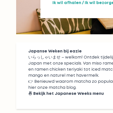
Ik wil afhalen
/
Ik wil bezorg
Japanse Weken bij eazie
いらっしゃいませ – welkom! Ontdek tijdelij
Japan met onze specials. Van
miso rame
en
ramen chicken teriyaki
tot
iced matc
mango
en
naturel
met havermelk.
👉 Benieuwd waarom matcha zo populair
hier onze matcha blog
.
🍜
Bekijk het Japanese Weeks menu