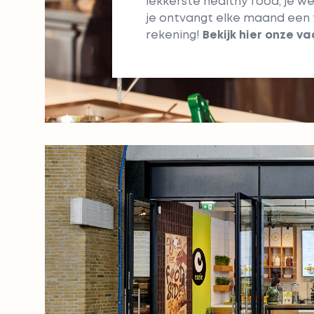
lekkerste healthy food, je w
je ontvangt elke maand een f
rekening!
Bekijk
hier
onze va