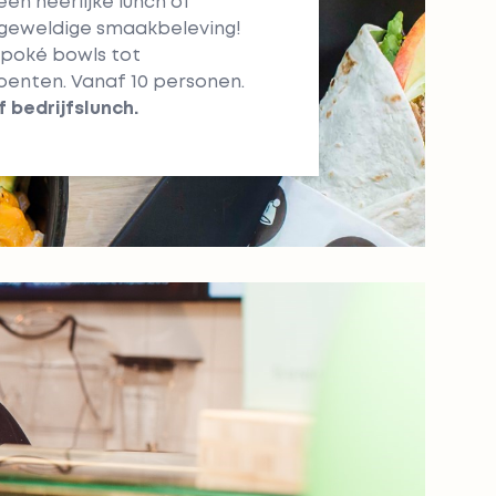
en heerlijke lunch of
 geweldige smaakbeleving!
, poké bowls tot
enten. Vanaf 10 personen.
f
bedrijfslunch
.