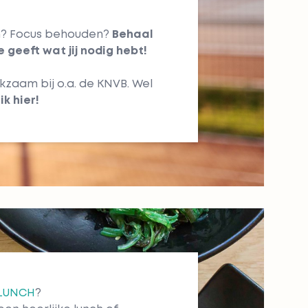
en? Focus behouden?
Behaal
e geeft wat jij nodig hebt!
kzaam bij o.a. de KNVB. Wel
lik
hier
!
LUNCH
?