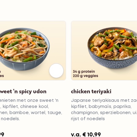
weet 'n spicy udon
chicken teriyaki
nieten met onze sweet 'n
Japanse teriyakisaus met za
 kipfilet, chinese kool,
kipfilet, babymaïs, paprika,
nen, bamboe, wortel, tauge,
champignon, sperziebonen, ui.
 noedels.
rijst of noedels
99
v.a.
€ 10,99