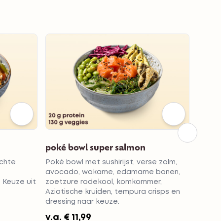
poké bowl super salmon
chick
chte
Poké bowl met sushirijst, verse zalm,
Satésa
avocado, wakame, edamame bonen,
taugé,
 Keuze uit
zoetzure rodekool, komkommer,
noede
Aziatische kruiden, tempura crisps en
dressing naar keuze.
v.a.
€ 11,99
v.a.
€