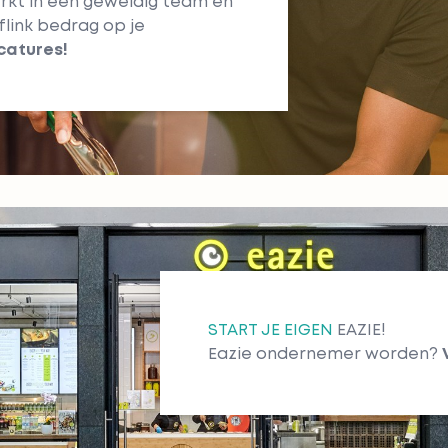
erkt in een geweldig team én
link bedrag op je
catures!
START JE EIGEN
EAZIE!
Eazie ondernemer worden?