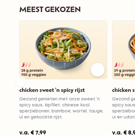
MEEST GEKOZEN
chicken sweet 'n spicy rijst
chicken s
Gezond genieten met onze sweet 'n
Gezond ge
spicy saus, kipfilet, chinese kool,
spicy saus,
sperziebonen, bamboe, wortel, tauge,
sperziebo
ui en gekookte rijst.
ui en udon
v.a.
€ 7,99
v.a.
€ 8,