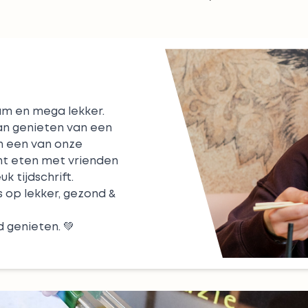
aam en mega lekker.
kan genieten van een
in een van onze
unt eten met vrienden
k tijdschrift.
s op lekker, gezond &
d genieten. 💚