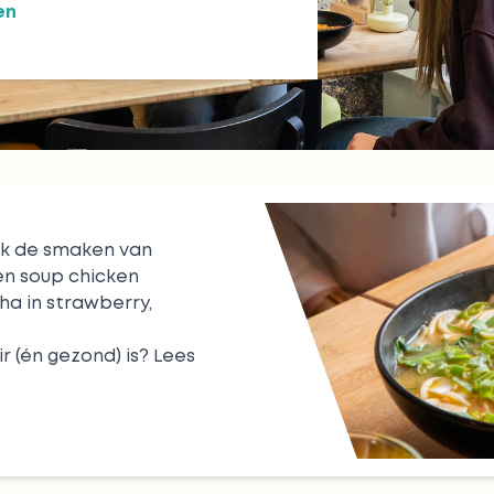
en
k de smaken van
n soup chicken
ha in strawberry
,
 (én gezond) is?
Lees