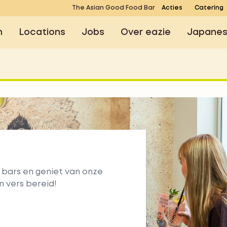
The Asian Good Food Bar
Acties
Catering
n
Locations
Jobs
Over eazie
Japane
Bestel online
Zoek een eazie
bars en geniet van onze
n vers bereid!