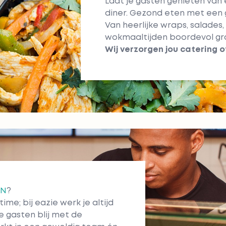
Laat je gasten genieten van e
diner. Gezond eten met een
Van heerlijke wraps, salades
wokmaaltijden boordevol gro
Wij verzorgen jou
catering
o
AN
?
ime; bij eazie werk je altijd
e gasten blij met de