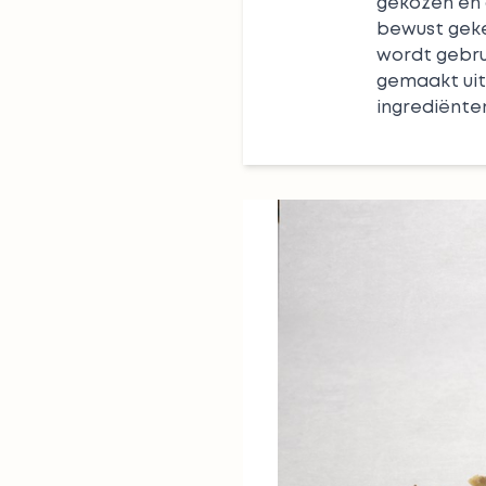
gekozen en 
bewust geke
wordt gebrui
gemaakt uit
ingrediënte