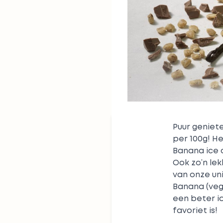
Puur geniete
per 100g! He
Banana ice 
Ook zo’n le
van onze uni
Banana (veg
een beter i
favoriet is!