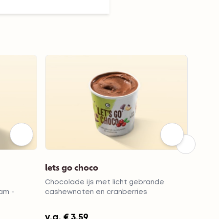
lets go choco
nutty
Chocolade ijs met licht gebrande
Banane
am -
cashewnoten en cranberries
macad
v.a.
€ 3,59
v.a.
€