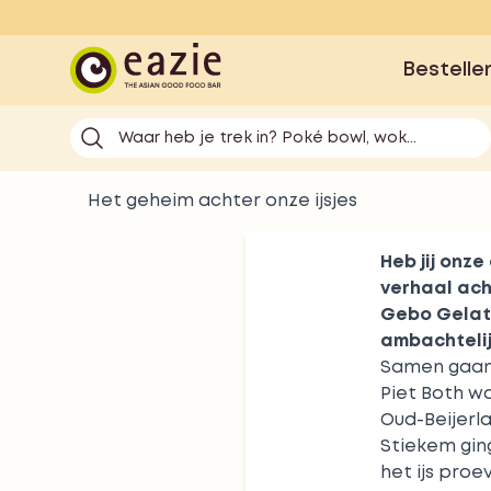
Eazie
Bestelle
Waar heb je trek in? Poké bowl, wok...
Het geheim achter onze ijsjes
Heb jij onze
verhaal acht
Gebo Gelato
ambachtelij
Samen gaan w
Piet Both w
Oud-Beijerl
Stiekem ging 
het ijs proe