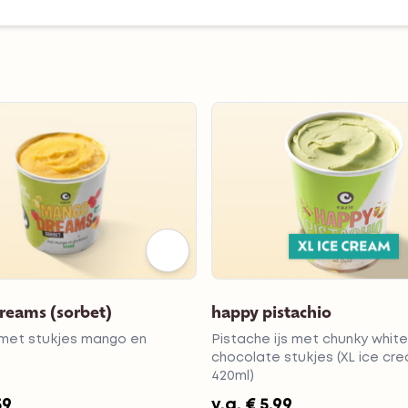
eams (sorbet)
happy pistachio
 met stukjes mango en
Pistache ijs met chunky white
chocolate stukjes (XL ice cre
420ml)
59
v.a.
€ 5,99