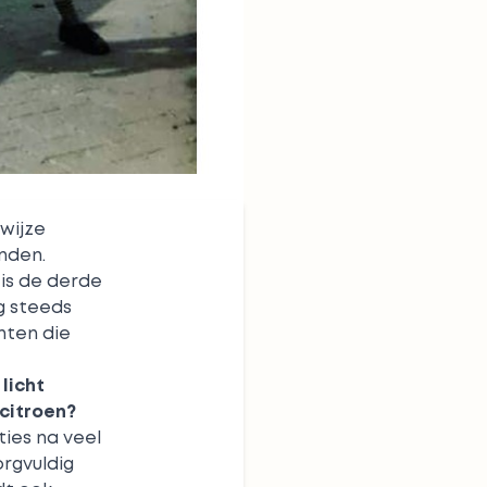
wijze
inden.
 is de derde
g steeds
nten die
licht
citroen?
ies na veel
rgvuldig