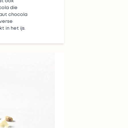
dt ook
ola die
baut chocola
verse
in het ijs.