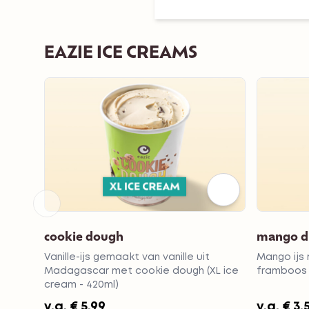
EAZIE ICE CREAMS
cookie dough
mango dr
Vanille-ijs gemaakt van vanille uit
Mango ijs
Madagascar met cookie dough (XL ice
framboos
cream - 420ml)
v.a.
€ 5,99
v.a.
€ 3,