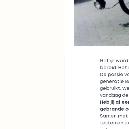
Het ijs wor
bereid. Het 
De passie v
generatie B
gebruikt. W
vandaag de d
Heb jij al 
gebrande ca
Samen met G
testen en e