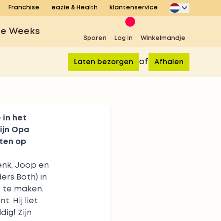
Franchise
eazie & Health
klantenservice
se Weeks
Sparen
Log In
Winkelmandje
of
Laten bezorgen
Afhalen
 in het
zijn Opa
nten op
enk, Joop en
rs Both) in
s te maken.
t. Hij liet
ig! Zijn