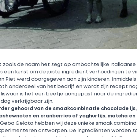
dt zoals de naam het zegt op ambachtelijke Italiaanse 
is een kunst om de juiste ingrediënt verhoudingen te v
an Piet werd doorgegeven aan zijn kinderen. Inmiddels
oth onderdeel van het bedrijf en wordt zijn recept no
eliswaar is het een beetje aangepast naar de ingredië
ag verkrijgbaar zijn.
eerder gehoord van de smaakcombinatie chocolade ijs, 
shewnoten en cranberries of yoghurtijs, matcha en 
ebo Gelato hebben wij deze unieke smaak combinat
xperimenteren ontworpen. De ingrediënten worden zo