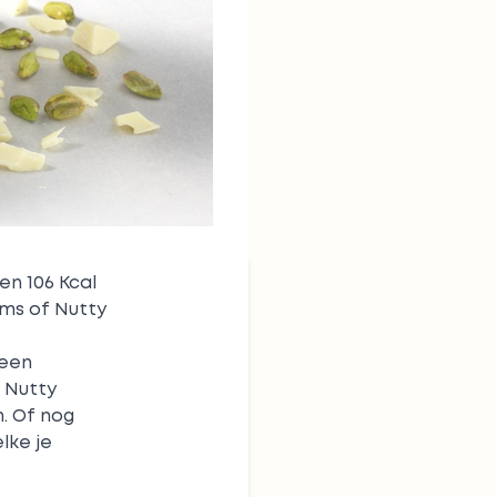
 en 106 Kcal
ams of Nutty
 een
, Nutty
. Of nog
lke je