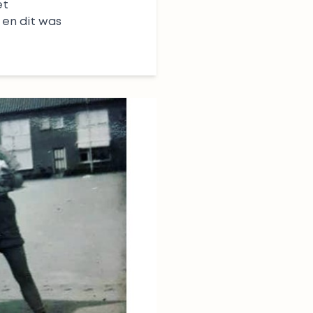
et
p en dit was