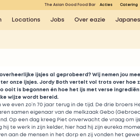
The Asian Good Food Bar
Acties
Catering
n
Locations
Jobs
Over eazie
Japane
 overheerlijke ijsjes al geprobeerd? Wij nemen jou mee
er onze ijsjes. Jordy Both vertelt vol trots over hoe 
 ooit is begonnen én hoe het ijs met verse ingredië
ke wijze wordt bereid.
e even zo’n 70 jaar terug in de tijd. De drie broers H
aren samen eigenaar van de melkzaak Gebo (Gebroede
and. Op een dag kreeg Piet onverwacht de vraag om ij
hij te werk in zijn kelder, hier had hij zijn eureka momen
ven aan de mensen in het dorp en zij vonden het geweld