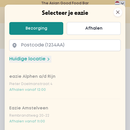
The Asian Good Food Bar
Eazie
Clos
Selecteer je eazie
Op
Selecteer je eazie
Bezorging
Afhalen
Zoek bijvoorbeeld naar vegetarisch of poké bowl...
of
Laten bezorgen
Afhalen
Home
Menu
mango mania
Huidige locatie
mango mania
eazie Alphen a/d Rijn
Product information
Smoothie van mango, appel, yoghurt, vanille en
verse jus d’orange
Pieter Doelmanstraat 4
Afhalen vanaf 12:00
Eazie Amstelveen
Rembrandtweg 20-22
Afhalen vanaf 11:00