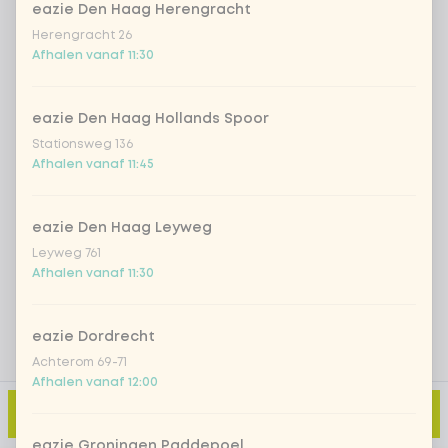
eazie Den Haag Herengracht
Herengracht 26
Afhalen vanaf 11:30
Iced matcha spicy mango
+ € 5,49
Iced matcha strawberry
+ € 5,49
eazie Den Haag Hollands Spoor
Stationsweg 136
Afhalen vanaf 11:45
Iced matcha natural
+ € 5,49
eazie Den Haag Leyweg
Voeg opmerking toe
Leyweg 761
Afhalen vanaf 11:30
eazie Dordrecht
Achterom 69-71
Afhalen vanaf 12:00
Toevoegen aan winkelmand
-
€ 3,99
eazie Groningen Paddepoel