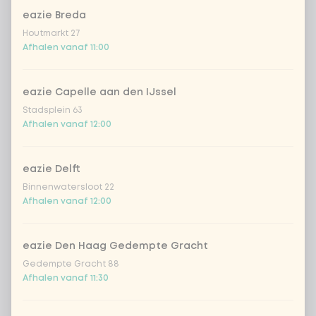
eazie Breda
Houtmarkt 27
Kies uit onze populairste drankjes
Afhalen vanaf 11:00
Coca-Cola regular 33cl
+ € 2,79
eazie Capelle aan den IJssel
Stadsplein 63
Coca-Cola zero 33cl
+ € 2,79
Afhalen vanaf 12:00
homemade lemonade tropical
+
€ 4,49
lychee
eazie Delft
Binnenwatersloot 22
sencha peach iced tea
+ € 4,49
Afhalen vanaf 12:00
Kombucha passion fruit
+ € 4,49
eazie Den Haag Gedempte Gracht
Gedempte Gracht 88
Kombucha ginger & dragon
+
Afhalen vanaf 11:30
€ 4,49
Fruit
*NEW* Coca-Cola zero zero 33cl
+ € 2,79