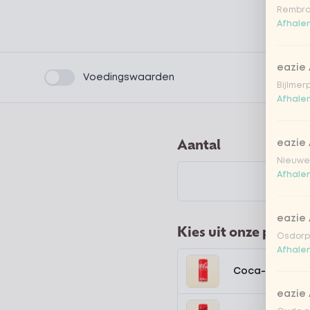
Rembra
Afhalen
eazie
Product filters
Voedingswaarden
Bijlmer
Afhalen
Aantal
eazie
Nieuwen
Afhalen
eazie
Kies uit onze popula
Osdorpp
Afhalen
Coca-Cola regu
eazie