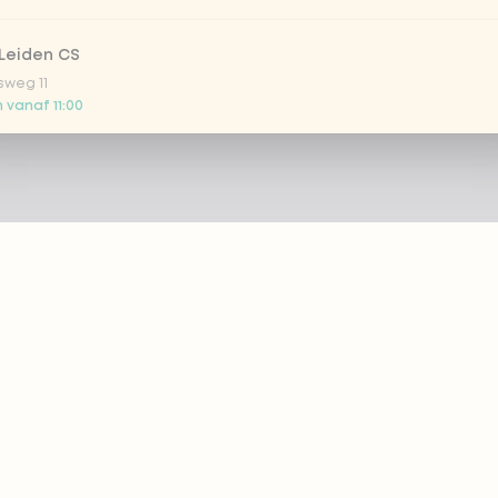
Leiden CS
sweg 11
 vanaf 11:00
 Nootdorp
n Zweep 1
g gesloten
Rijswijk - COMING SOON
oordelaan 420
g gesloten
 Rotterdam Alexandrium
ZIE
PRODUCTEN
anweg 120
 vanaf 13:00
 eazie
Bestellen