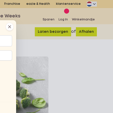
Franchise
eazie & Health
klantenservice
se Weeks
Sparen
Log In
Winkelmandje
Close
of
Laten bezorgen
Afhalen