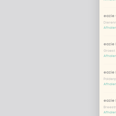
eazie
Dierenr
Afhalen
eazie 
Groest 
Afhalen
eazie
Polderp
Afhalen
eazie 
Breestr
Afhalen