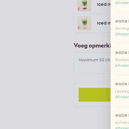
Afhalen
Iced matcha s
eazie
Iced matcha n
Hereng
Afhalen
Voeg opmerking toe
eazie
Station
Afhalen
eazie
Leyweg
Afhalen
eazie
Achtero
Afhalen