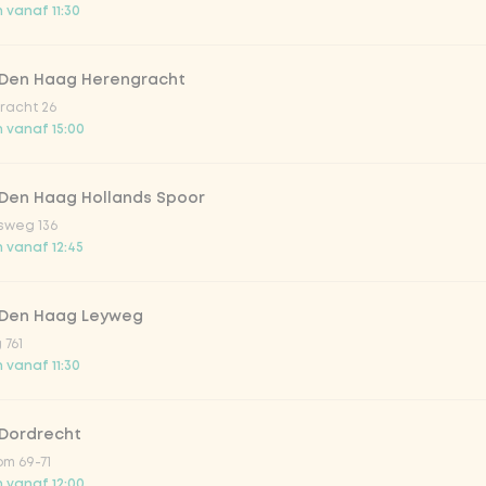
 vanaf 11:30
trawberry
 Den Haag Herengracht
atural
racht 26
 vanaf 15:00
 Den Haag Hollands Spoor
sweg 136
 vanaf 12:45
 Den Haag Leyweg
 761
Toevoegen aan winkelmand
-
€ 3,99
 vanaf 11:30
 Dordrecht
m 69-71
 vanaf 12:00