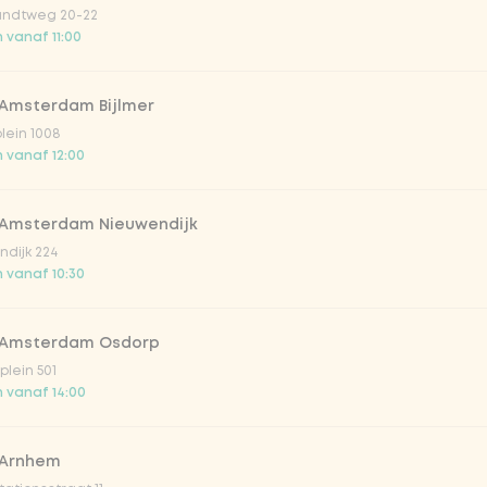
ndtweg 20-22
 vanaf 11:00
 Amsterdam Bijlmer
Vega / 
plein 1008
 vanaf 12:00
 Amsterdam Nieuwendijk
dijk 224
 vanaf 10:30
 Amsterdam Osdorp
irste drankjes
lein 501
 vanaf 14:00
lar 33cl
 Arnhem