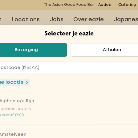
The Asian Good Food Bar
Acties
Catering
n
Locations
Jobs
Over eazie
Japane
Selecteer je eazie
teer je eazie
Bezorging
Afhalen
t
ge locatie
Alphen a/d Rijn
elderij, spinazie,
Doelmanstraat 4
pel-perensap
 vanaf 12:00
 Amstelveen