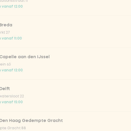
ationsstraat 11
o 33cl
 vanaf 12:00
onade tropical lychee
 Breda
kt 27
 vanaf 11:00
iced tea
Capelle aan den IJssel
ion fruit
ein 63
 vanaf 12:00
er & dragon Fruit
Delft
atersloot 22
la zero zero 33cl
 vanaf 15:00
picy mango
 Den Haag Gedempte Gracht
te Gracht 88