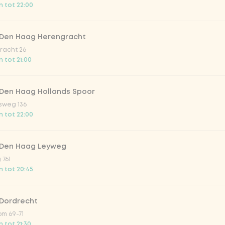
 tot 22:00
o 33cl
 Den Haag Herengracht
onade tropical lychee
racht 26
 tot 21:00
iced tea
 Den Haag Hollands Spoor
sweg 136
ion fruit
 tot 22:00
er & dragon Fruit
 Den Haag Leyweg
 761
 tot 20:45
la zero zero 33cl
 Dordrecht
picy mango
m 69-71
 tot 21:30