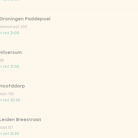
trawberry
 Groningen Paddepoel
iemstraat 200
atural
 tot 21:00
Hilversum
58
 tot 21:00
 Hoofddorp
lein 105
 tot 20:30
Toevoegen aan winkelmand
-
€ 7,49
Leiden Breestraat
aat 157
 tot 21:30