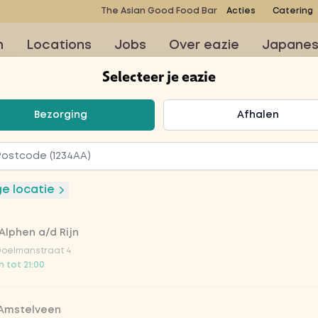
The Asian Good Food Bar
Acties
Catering
n
Locations
Jobs
Over eazie
Japane
Selecteer je eazie
teer je eazie
Bezorging
Afhalen
 salmon
ge locatie
Alphen a/d Rijn
alm, avocado, edamame
Doelmanstraat 4
etzure rodekool,
 tot 21:00
.
 Amstelveen