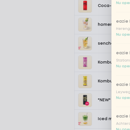
Nu open
Coca-Cola zer
eazie
homemade lem
Hereng
Nu open
sencha peach 
eazie
Station
Kombucha pass
Nu open
Kombucha ging
eazie
Leyweg
Nu open
*NEW* Coca-Co
eazie
Iced matcha s
Achtero
Nu open