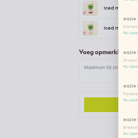
Iced matcha s
eazie
Dierenr
Iced matcha n
Nu open
Voeg opmerking toe
eazie 
Groest 
Nu open
eazie
Polderp
Nu open
eazie 
Breestr
Nu open