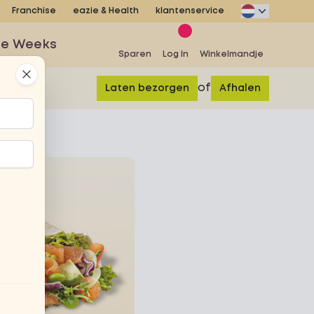
Franchise
eazie & Health
klantenservice
se Weeks
Sparen
Log In
Winkelmandje
Close
of
Laten bezorgen
Afhalen