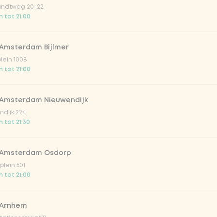
ndtweg 20-22
 tot 21:00
 Amsterdam Bijlmer
Vega / 
plein 1008
 tot 21:00
 Amsterdam Nieuwendijk
dijk 224
 tot 21:30
essing
 Amsterdam Osdorp
terde sesam dressing
lein 501
 tot 21:00
 citrus-sojadressing
 Arnhem