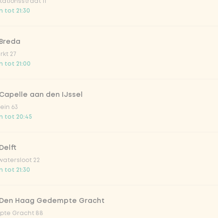
ationsstraat 11
 tot 21:30
ing
 Breda
kt 27
 tot 21:00
essing
Capelle aan den IJssel
ein 63
 tot 20:45
Delft
atersloot 22
irste drankjes
 tot 21:30
lar 33cl
 Den Haag Gedempte Gracht
te Gracht 88