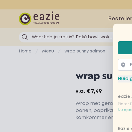
Eazie
Bestelle
Waar heb je trek in? Poké bowl, wok...
Selec
Home
Menu
wrap sunny salmon
wrap sunny
Huidi
Product information
v.a.
€ 7,49
eazie 
Wrap met gerookte z
Pieter 
bonen, paprika, sla, zo
Nu open
komkommer en rode ui
Eazie