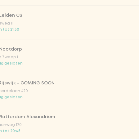
Leiden CS
sweg 11
 tot 21:30
 Nootdorp
n Zweep 1
g gesloten
Rijswijk - COMING SOON
oordelaan 420
g gesloten
 Rotterdam Alexandrium
anweg 120
 tot 20:45