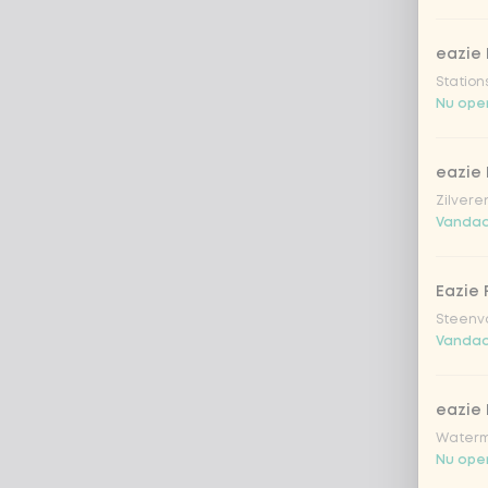
eazie 
Station
Nu open
eazie
Zilvere
Vandaa
Eazie 
Steenv
Vandaa
eazie
Waterm
Nu open