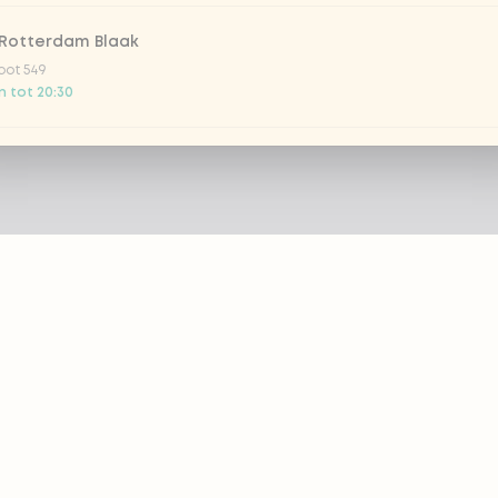
 Rotterdam Blaak
oot 549
 tot 20:30
Rotterdam Korte lijnbaan
ijnbaan 18
 tot 21:30
 Rotterdam Zuidplein
in hoog 508
 tot 21:00
 Scheveningen
ZIE
PRODUCTEN
 Deynootweg 662
 tot 22:00
 eazie
Bestellen