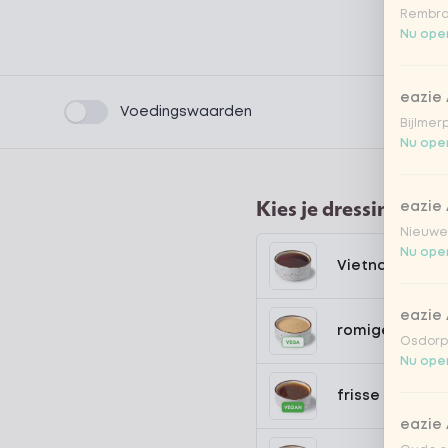
Rembra
Nu open
eazie
Product filters
Voedingswaarden
Bijlmer
Nu open
Kies je dressing
eazie
Nieuwen
Nu open
Vietnamese dr
eazie
romige geroos
Osdorpp
Nu open
frisse japanse
eazie