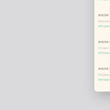
eazie
Dierenr
Afhalen
eazie 
Groest 
Afhalen
eazie
Polderp
Afhalen
eazie 
Breestr
Afhalen