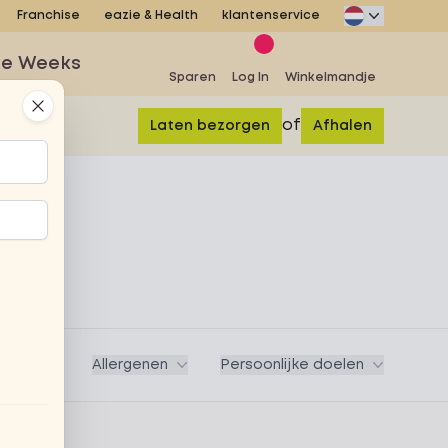
Franchise
eazie & Health
klantenservice
se Weeks
Sparen
Log In
Winkelmandje
Close
of
Laten bezorgen
Afhalen
Vegan
Allergenen
Persoonlijke doelen