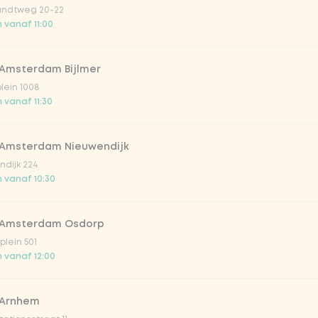
ndtweg 20-22
 vanaf 11:00
 Amsterdam Bijlmer
plein 1008
irste drankjes
 vanaf 11:30
lar 33cl
 Amsterdam Nieuwendijk
dijk 224
 vanaf 10:30
o 33cl
 Amsterdam Osdorp
onade tropical lychee
lein 501
 vanaf 12:00
iced tea
 Arnhem