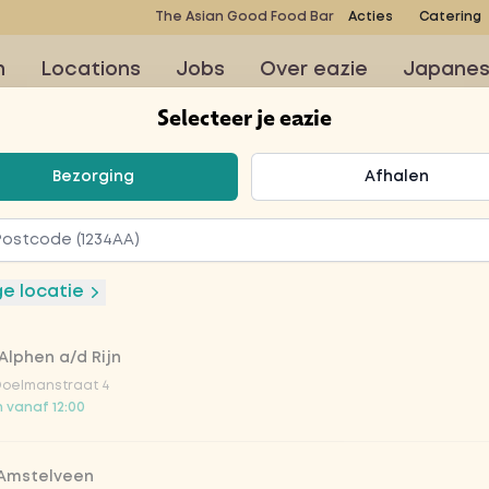
The Asian Good Food Bar
Acties
Catering
n
Locations
Jobs
Over eazie
Japane
Selecteer je eazie
teer je eazie
Bezorging
Afhalen
er topping
ge locatie
Alphen a/d Rijn
Doelmanstraat 4
Vega / 
 vanaf 12:00
 Amstelveen