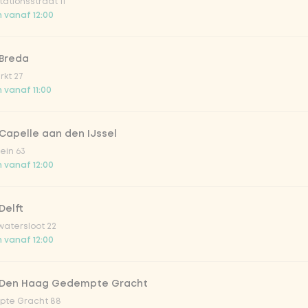
ationsstraat 11
ion fruit
 vanaf 12:00
er & dragon Fruit
 Breda
kt 27
 vanaf 11:00
la zero zero 33cl
Capelle aan den IJssel
picy mango
ein 63
 vanaf 12:00
trawberry
Delft
atersloot 22
atural
 vanaf 12:00
 Den Haag Gedempte Gracht
te Gracht 88