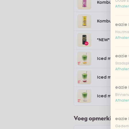
Oude st
Kombucha pass
Afhalen
Kombucha ging
eazie
Houtmar
Afhalen
*NEW* Coca-Co
eazie 
Iced matcha s
Stadspl
Afhalen
Iced matcha s
eazie 
Binnenw
Iced matcha n
Afhalen
Voeg opmerking toe
eazie
Gedemp