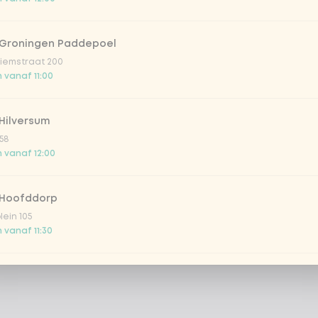
 Groningen Paddepoel
iemstraat 200
 vanaf 11:00
Hilversum
58
 vanaf 12:00
 Hoofddorp
lein 105
 vanaf 11:30
Leiden Breestraat
aat 157
 vanaf 12:00