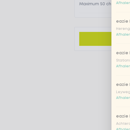
Afhalen
eazie
Hereng
Afhalen
eazie
Station
Afhalen
eazie
Leyweg
Afhalen
eazie
Achtero
Afhalen