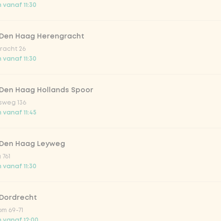
 vanaf 11:30
 Den Haag Herengracht
racht 26
 vanaf 11:30
Toevoegen aan winkelmand
-
€ 0,00
 Den Haag Hollands Spoor
sweg 136
 vanaf 11:45
 Den Haag Leyweg
 761
 vanaf 11:30
 Dordrecht
m 69-71
 vanaf 12:00