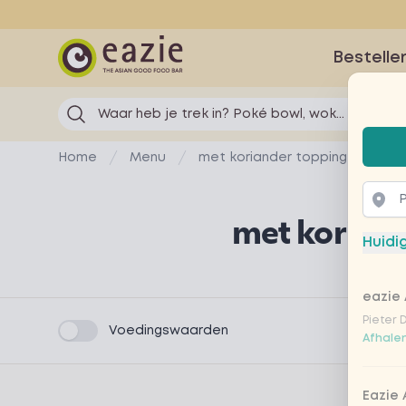
Eazie
Bestelle
Waar heb je trek in? Poké bowl, wok...
Selec
Home
Menu
met koriander topping
met koriand
Huidi
Product information
eazie 
Pieter 
Product filters
Voedingswaarden
Afhalen
Eazie