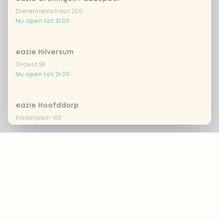
Dierenriemstraat 200
Nu open tot 21:00
eazie Hilversum
Groest 58
Nu open tot 21:00
eazie Hoofddorp
Polderplein 105
Nu open tot 21:15
Footer
eazie Leiden Breestraat
Breestraat 157
Nu open tot 21:30
ALTIJD OP DE HOOGTE?
OK
eazie Leiden CS