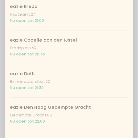
eazie Breda
Kombucha ginger & dragon
+
Houtmarkt 27
€ 4,49
Fruit
Nu open tot 21:00
*NEW* Coca-Cola zero zero 33cl
+ € 2,79
eazie Capelle aan den IJssel
Stadsplein 63
Iced matcha spicy mango
+ € 5,49
Nu open tot 20:45
Iced matcha strawberry
+ € 5,49
eazie Delft
Binnenwatersloot 22
Iced matcha natural
+ € 5,49
Nu open tot 21:30
Voeg opmerking toe
eazie Den Haag Gedempte Gracht
Gedempte Gracht 88
Nu open tot 22:00