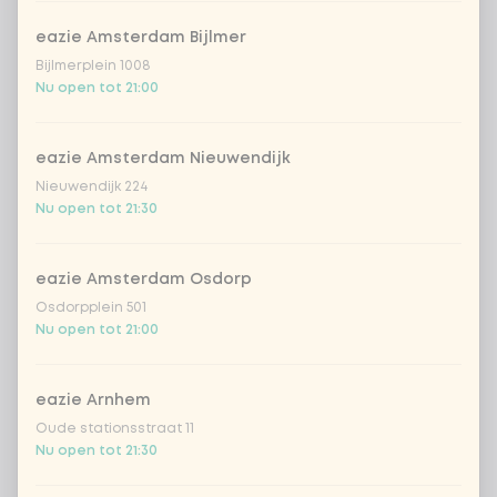
Aantal
eazie Amsterdam Bijlmer
Bijlmerplein 1008
Nu open tot 21:00
eazie Amsterdam Nieuwendijk
Kies uit onze populairste drankjes
Nieuwendijk 224
Nu open tot 21:30
Coca-Cola regular 33cl
+ € 2,79
eazie Amsterdam Osdorp
Coca-Cola zero 33cl
+ € 2,79
Osdorpplein 501
Nu open tot 21:00
homemade lemonade tropical
+
€ 4,49
lychee
eazie Arnhem
sencha peach iced tea
+ € 4,49
Oude stationsstraat 11
Nu open tot 21:30
Kombucha passion fruit
+ € 4,49