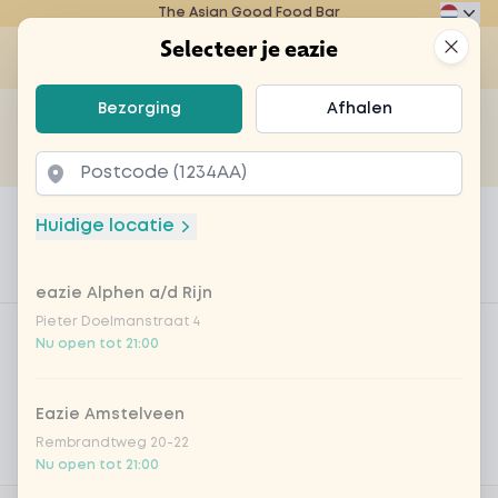
The Asian Good Food Bar
Eazie
Clos
Selecteer je eazie
Op
Selecteer je eazie
Bezorging
Afhalen
Zoek bijvoorbeeld naar vegetarisch of poké bowl...
of
Laten bezorgen
Afhalen
Home
Menu
stokjes
Huidige locatie
stokjes
eazie Alphen a/d Rijn
Product information
Product filters
Pieter Doelmanstraat 4
Vega / Vegan
Nu open tot 21:00
Allergenen
Eazie Amstelveen
Persoonlijke doelen
Rembrandtweg 20-22
Voedingswaarden
Nu open tot 21:00