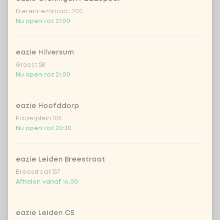
Dierenriemstraat 200
garlicious (vegan)
Extra portie + € 0,89
Nu open tot 21:00
thai curry
Extra portie +
€ 0,89
(vega)
eazie Hilversum
Groest 58
shanghai nights
Extra portie + € 0,89
Nu open tot 21:00
bombai curry
Extra portie +
€ 0,89
(vega)
eazie Hoofddorp
Polderplein 105
tikka masala saus
Extra portie + € 0,89
Nu open tot 20:30
Korean BBQ
Extra portie + € 0,89
eazie Leiden Breestraat
Breestraat 157
spicy szechuan
Extra portie +
Afhalen vanaf 16:00
€ 0,90
(vegan)
Sweet curry
Extra portie +
eazie Leiden CS
€ 0,89
sensation