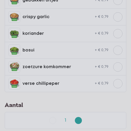
gebakken uitjes
+ € 0,79
crispy garlic
+ € 0,79
koriander
+ € 0,79
bosui
+ € 0,79
zoetzure komkommer
+ € 0,79
verse chillipeper
+ € 0,79
Aantal