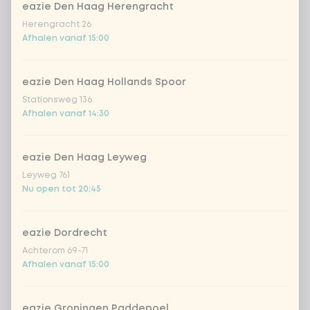
eazie Den Haag Herengracht
geen vega/vis/vlees
Extra portie + € 0,00
Herengracht 26
Afhalen vanaf 15:00
Kies je saus
1 van 1 gekozen
eazie Den Haag Hollands Spoor
indonesian cocos
Extra portie + € 0,89
Stationsweg 136
Afhalen vanaf 14:30
Thai Massaman
Extra portie +
€ 0,89
sauce
eazie Den Haag Leyweg
sate sauce (vegan)
Extra portie + € 0,89
Leyweg 761
Nu open tot 20:45
1
teriyaki (vegan)
Extra portie + € 0,89
eazie Dordrecht
sweet sour sauce
Extra portie +
Achterom 69-71
€ 0,89
(vegan)
Afhalen vanaf 15:00
black chilli
Extra portie + € 0,89
eazie Groningen Paddepoel