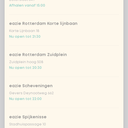
bamboe & wortel
Extra portie + € 0,59
Afhalen vanaf 15:00
broccoli
Extra portie + € 0,59
eazie Rotterdam Korte lijnbaan
Korte Lijnbaan 18
bosui
Extra portie + € 0,59
Nu open tot 21:30
chinese kool
Extra portie + € 0,59
eazie Rotterdam Zuidplein
Zuidplein hoog 508
1
champignons
Extra portie + € 0,59
Nu open tot 20:30
courgette
Extra portie + € 0,59
eazie Scheveningen
Gevers Deynootweg 662
komkommer
Extra portie + € 0,59
Nu open tot 22:00
paksoi
Extra portie + € 0,59
eazie Spijkenisse
Stadhuispassage 10