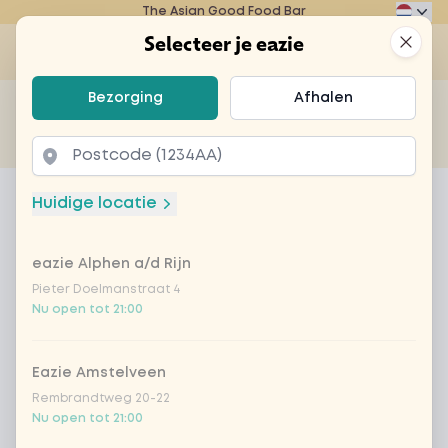
The Asian Good Food Bar
Eazie
Clos
Selecteer je eazie
Op
Selecteer je eazie
Bezorging
Afhalen
Zoek bijvoorbeeld naar vegetarisch of poké bowl...
of
Laten bezorgen
Afhalen
Home
Menu
tofu teriyaki
Huidige locatie
tofu teriyaki
eazie Alphen a/d Rijn
Product information
Heerlijke Japanse teriyakisaus met tofu,
babymaïs, sperziebonen, champignons, paprika,
Pieter Doelmanstraat 4
Nu open tot 21:00
ui en rijst of noedels naar keuze
Eazie Amstelveen
Rembrandtweg 20-22
Nu open tot 21:00