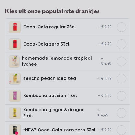
Kies uit onze populairste drankjes
Coca-Cola regular 33cl
+ € 2,79
Coca-Cola zero 33cl
+ € 2,79
homemade lemonade tropical
+
€ 4,49
lychee
sencha peach iced tea
+ € 4,49
Kombucha passion fruit
+ € 4,49
Kombucha ginger & dragon
+
€ 4,49
Fruit
*NEW* Coca-Cola zero zero 33cl
+ € 2,79