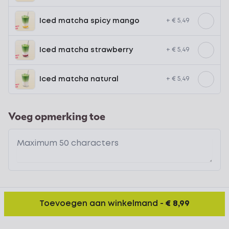
Iced matcha spicy mango
+ € 5,49
Iced matcha strawberry
+ € 5,49
Iced matcha natural
+ € 5,49
Voeg opmerking toe
Toevoegen aan winkelmand
-
€ 8,99