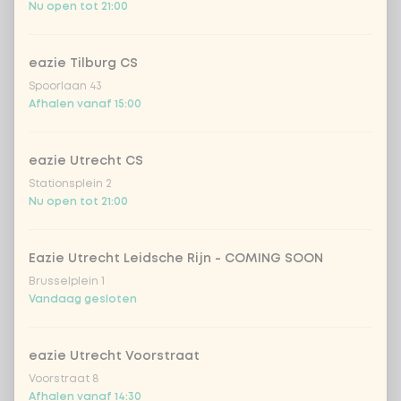
Nu open tot 21:00
1
paprika
Extra portie + € 0,59
portobello
Extra portie + € 0,59
eazie Tilburg CS
Spoorlaan 43
Afhalen vanaf 15:00
prei
Extra portie + € 0,59
1
eazie Utrecht CS
sperziebonen
Extra portie + € 0,59
Stationsplein 2
Nu open tot 21:00
tauge
Extra portie + € 0,59
Eazie Utrecht Leidsche Rijn - COMING SOON
1
ui
Extra portie + € 0,59
Brusselplein 1
Vandaag gesloten
kikkererwten
Extra portie + € 0,59
eazie Utrecht Voorstraat
bloemkool
Extra portie + € 0,59
Voorstraat 8
Afhalen vanaf 14:30