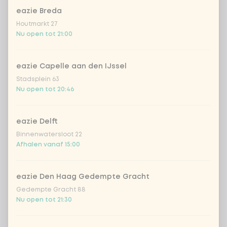
kipfilet
Extra portie + € 1,79
eazie Breda
Houtmarkt 27
biefstuk
Extra portie + € 1,79
Nu open tot 21:00
garnalen
Extra portie + € 3,09
eazie Capelle aan den IJssel
Stadsplein 63
trio van vis
Extra portie + € 1,70
Nu open tot 20:46
vegan kip
Extra portie + € 1,79
eazie Delft
Binnenwatersloot 22
Afhalen vanaf 15:00
omelet
Extra portie + € 1,79
1
tofu
Extra portie + € 1,79
eazie Den Haag Gedempte Gracht
Gedempte Gracht 88
Nu open tot 21:30
groente extra
Extra portie + € 0,59