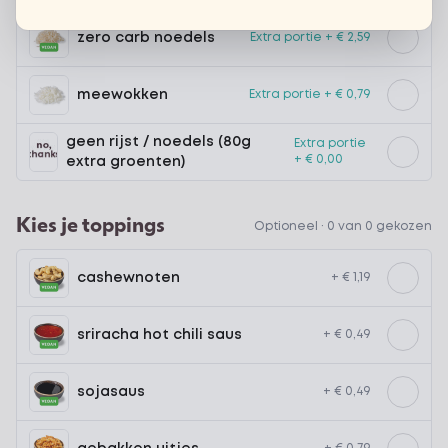
zero carb noedels
Extra portie + € 2,59
meewokken
Extra portie + € 0,79
geen rijst / noedels (80g
Extra portie
+ € 0,00
extra groenten)
Kies je toppings
Optioneel ·
0 van 0 gekozen
cashewnoten
+ € 1,19
sriracha hot chili saus
+ € 0,49
sojasaus
+ € 0,49