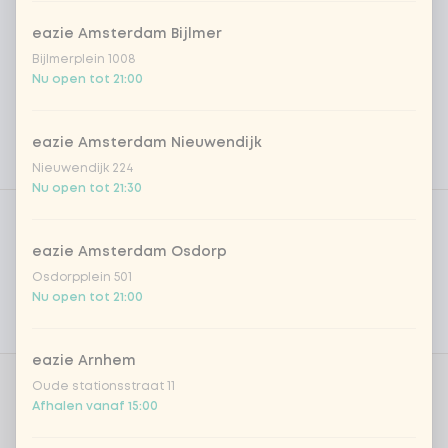
eazie Amsterdam Bijlmer
Bijlmerplein 1008
Nu open tot 21:00
eazie Amsterdam Nieuwendijk
Nieuwendijk 224
Nu open tot 21:30
Product filters
Vega / Vegan
Allergenen
eazie Amsterdam Osdorp
Osdorpplein 501
Persoonlijke doelen
Nu open tot 21:00
Voedingswaarden
eazie Arnhem
Oude stationsstraat 11
Kies je proteïne
1 van 1 gekozen
Afhalen vanaf 15:00