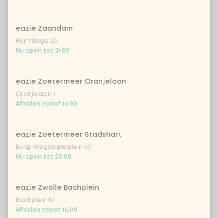
geen andere
Extra portie +
€ 0,00
groente
eazie Zaandam
Hermitage 20
Kies je rijst of noedels
1 van 1 gekozen
Nu open tot 21:00
1
gekookte rijst
Extra portie + € 0,69
eazie Zoetermeer Oranjelaan
Oranjelaan 1
zilvervlies rijst
Extra portie + € 0,69
Afhalen vanaf 16:00
sushirijst (soft &
Extra portie +
€ 0,59
sticky)
eazie Zoetermeer Stadshart
Burg. Wegstapelplein 50
ramen noedels
Extra portie + € 0,69
Nu open tot 20:00
udon noedels
Extra portie + € 0,69
eazie Zwolle Bachplein
Bachplein 19
ramen volkoren
Extra portie +
Afhalen vanaf 16:00
€ 0,69
noedels