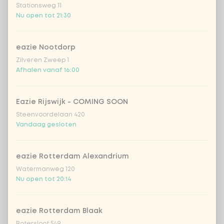
Stationsweg 11
Vietnamese curry
Extra portie +
Nu open tot 21:30
€ 0,89
saus
sweet 'n spicy
Extra portie +
eazie Nootdorp
€ 0,89
(vegan)
Zilveren Zweep 1
Afhalen vanaf 16:00
geen saus
Extra portie + € 0,00
Eazie Rijswijk - COMING SOON
Kies je groenten
5 van 5 gekozen
Steenvoordelaan 420
Vandaag gesloten
extra groente
Extra portie + € 0,59
eazie Rotterdam Alexandrium
ananas
Extra portie + € 0,59
Watermanweg 120
Nu open tot 20:14
1
babymaïs
Extra portie + € 0,59
eazie Rotterdam Blaak
Botersloot 549